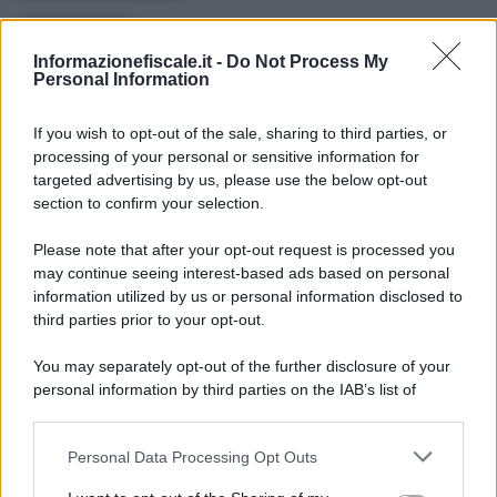
Carla Mele
-
20 MARZO 2019
BILANCIO E PRINCIPI
Informazionefiscale.it -
Do Not Process My
CONTABILI
Personal Information
Bilancio d’esercizio 2018:
termini di approvazione
If you wish to opt-out of the sale, sharing to third parties, or
processing of your personal or sensitive information for
targeted advertising by us, please use the below opt-out
Francesco Oliva
-
23 OTTOBRE 2018
section to confirm your selection.
BILANCIO E PRINCIPI
CONTABILI
Please note that after your opt-out request is processed you
Bilancio di esercizio: cos’è,
may continue seeing interest-based ads based on personal
funzioni e soggetti obbligati
information utilized by us or personal information disclosed to
third parties prior to your opt-out.
Carla Mele
-
6 OTTOBRE 2021
You may separately opt-out of the further disclosure of your
BILANCIO E PRINCIPI
CONTABILI
personal information by third parties on the IAB’s list of
downstream participants.
Oic 9: la svalutazione per
perdite delle
Personal Data Processing Opt Outs
This information may also be disclosed by us to third parties
immobilizzazioni
on the IAB’s List of Downstream Participants that may further