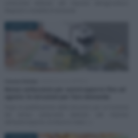
carburante dedicato alle imprese dell’agricoltura.
Requisiti e modalità di domanda
5 AGOSTO 2026
Francesco Rodorigo
-
INCENTIVI ALLE IMPRESE
Bonus carburante per autotrasporto fino ad
agosto: le istruzioni per fare domanda
Dopo la pubblicazione delle istruzioni per la fruizione
del bonus carburante dedicato alle imprese
dell’autotrasporto, la misura è stata (…)
4 AGOSTO 2026