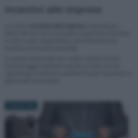
Incentivi alle imprese
La rubrica
incentivi alle imprese
è pensata per i
lettori del sito che si occupano di gestione aziendale,
in tutti i ruoli: imprenditore, amministratore di
società e consulente aziendale.
In questa sezione del sito, infatti, saranno forniti
puntuali aggiornamenti e guide su tutto ciò che
riguarda gli incentivi di carattere fiscale, finanziario e
gestionale alle aziende.
8 AGOSTO 2026