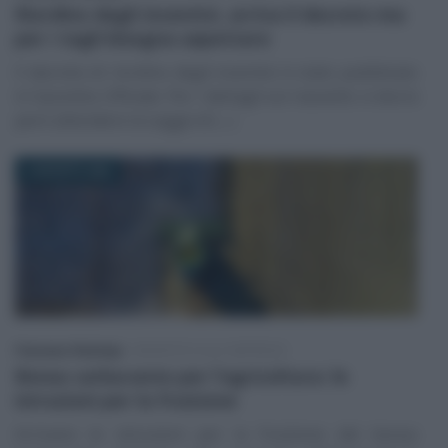
Riordino degli incentivi, arriva il decreto ma
per i tagli bisogna aspettare
Il decreto di riordino degli incentivi è stato pubblicato
in Gazzetta Ufficiale. Per i dettagli sul riassetto si dovrà
però attendere la Legge di (…)
6 AGOSTO 2026
Francesco Rodorigo
-
INCENTIVI ALLE IMPRESE
Bonus carburante per l’agricoltura: le
istruzioni per la fruizione
Arrivano le istruzioni per la fruizione del bonus