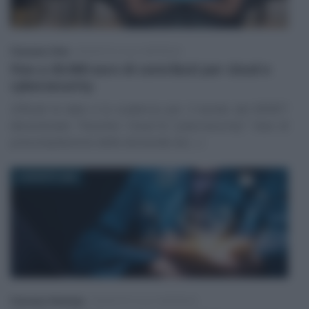
Francesco Oliva
-
INCENTIVI ALLE IMPRESE
Fino a 20.000 euro di contributi per cloud e
cybersecurity
Ufficiali le date e la scadenza per il bando del MIMIT
denominato "Voucher Cloud & Cybersecurity": fase di
precompilazione delle domande da (…)
6 AGOSTO 2026
Francesco Rodorigo
-
INCENTIVI ALLE IMPRESE