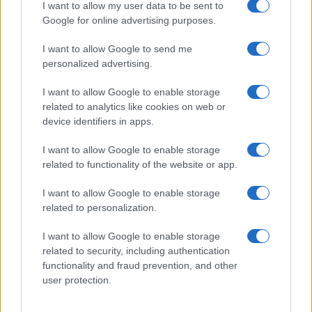
NEWSLETTER
I want to allow my user data to be sent to
Google for online advertising purposes.
Resta informato su notizie, aggiornamenti fiscali
I want to allow Google to send me
e moduli scaricabili!
personalized advertising.
I want to allow Google to enable storage
related to analytics like cookies on web or
device identifiers in apps.
I want to allow Google to enable storage
Acconsento al
trattamento dei dati personali
ai sensi degli
related to functionality of the website or app.
articoli 13-14 del GDPR 2016/679.
I want to allow Google to enable storage
related to personalization.
I want to allow Google to enable storage
Informazione Fiscale S.r.l. - P.I. / C.F.: 13886391005
related to security, including authentication
Testata giornalistica iscritta presso il Tribunale di Velletri al n°
functionality and fraud prevention, and other
14/2018
|
Iscrizione ROC n. 31534/2018
user protection.
Redazione e contatti
|
Informativa sulla Privacy