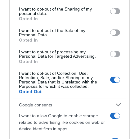
on the IAB’s List of Downstream Participants that may further
I want to opt-out of the Sharing of my
disclose it to other third parties.
personal data.
Opted In
Please note that this website/app uses one or more Google
Francesco Rodorigo
-
INCENTIVI ALLE IMPRESE
services and may gather and store information including but
I want to opt-out of the Sale of my
Personal Data.
not limited to your visit or usage behaviour. You may click to
Credito d’imposta per investimenti: più
Opted In
grant or deny consent to Google and its third-party tags to
tempo per l’invio della comunicazione
use your data for below specified purposes in below Google
I want to opt-out of processing my
Transizione 4.0: il MIMIT ha prorogato la scadenza per
consent section.
Personal Data for Targeted Advertising.
per le comunicazioni di completamento degli
Opted In
investimenti
I want to opt-out of Collection, Use,
Retention, Sale, and/or Sharing of my
Personal Data that Is Unrelated with the
Purposes for which it was collected.
…
1
2
3
4
5
6
7
8
9
51
Opted Out
Google consents
I want to allow Google to enable storage
related to advertising like cookies on web or
device identifiers in apps.
Iscriviti alla nostra