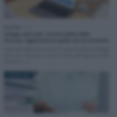
Rosy D’Elia
-
FISCO
Delega unica per i servizi online delle
Entrate: aggiornata la guida con le istruzioni
Dalla fine dello scorso anno è stata introdotta la delega
unica per l’accesso ai servizi online dell’Agenzia delle
Entrate e (…)
3 AGOSTO 2026