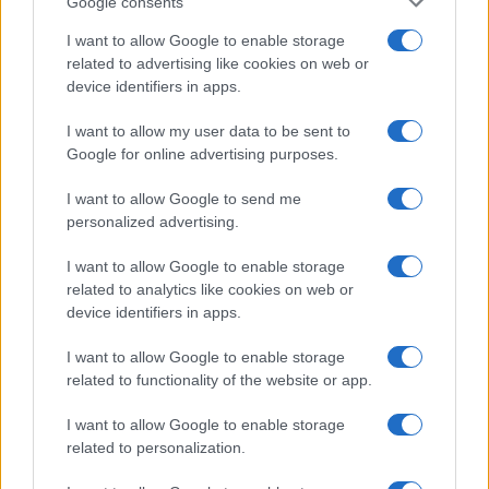
Google consents
I want to allow Google to enable storage
related to advertising like cookies on web or
device identifiers in apps.
Iscriviti alla nostra
NEWSLETTER
I want to allow my user data to be sent to
Google for online advertising purposes.
Resta informato su notizie, aggiornamenti fiscali
I want to allow Google to send me
e moduli scaricabili!
personalized advertising.
I want to allow Google to enable storage
related to analytics like cookies on web or
device identifiers in apps.
I want to allow Google to enable storage
Acconsento al
trattamento dei dati personali
ai sensi degli
related to functionality of the website or app.
articoli 13-14 del GDPR 2016/679.
I want to allow Google to enable storage
related to personalization.