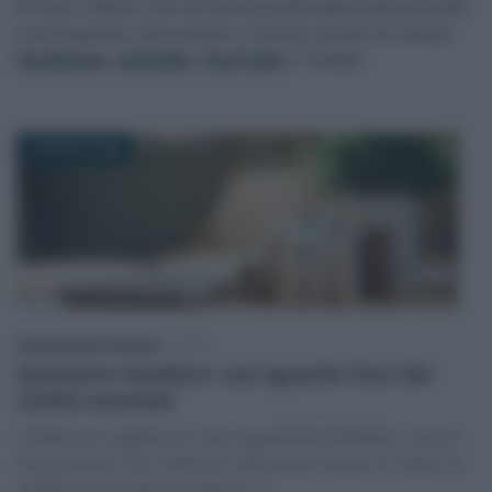
di tutti i lettori che vorranno partecipare attivamente
con proposte, discussioni, critiche, anche sui social
Facebook
,
Linkedin
,
YouTube
e Twitter.
8 AGOSTO 2026
Giovambattista Palumbo
-
FISCO
Quoziente familiare: uno sguardo fuori dai
confini nazionali
L’Italia non applica un vero quoziente familiare, ma un
meccanismo che limita le detrazioni fiscali in base al
reddito e al numero di figli a (…)