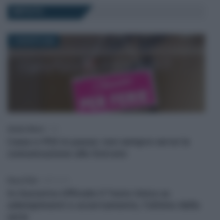
IMPOSTE
7 AGOSTO 2026
Alessio Mauro
-
IVA
Cassa e POS in pausa: non sempre serve la
comunicazione alle Entrate
Rosy D’Elia
-
IMPOSTE
In Gazzetta Ufficiale il Testo Unico su
adempimenti e accertamento, l’ultimo della
serie