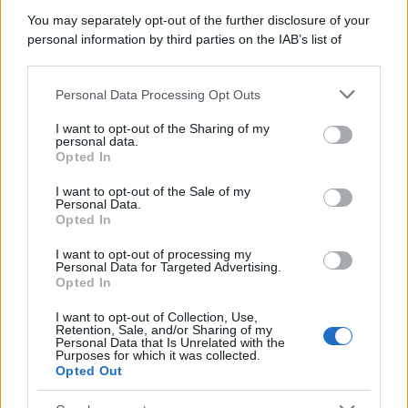
You may separately opt-out of the further disclosure of your
personal information by third parties on the IAB’s list of
downstream participants.
Personal Data Processing Opt Outs
This information may also be disclosed by us to third parties
on the IAB’s List of Downstream Participants that may further
I want to opt-out of the Sharing of my
disclose it to other third parties.
personal data.
Opted In
Please note that this website/app uses one or more Google
services and may gather and store information including but
I want to opt-out of the Sale of my
Personal Data.
not limited to your visit or usage behaviour. You may click to
Opted In
grant or deny consent to Google and its third-party tags to
use your data for below specified purposes in below Google
I want to opt-out of processing my
consent section.
Personal Data for Targeted Advertising.
IN QUESTA SEZIONE
Opted In
I want to opt-out of Collection, Use,
Dichiarazioni e adempimenti
Retention, Sale, and/or Sharing of my
Personal Data that Is Unrelated with the
Purposes for which it was collected.
Imposte
Opted Out
Tasse