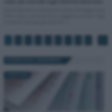
cassa, più controllo sugli scontrini elettronici
Dal Parlamento la richiesta di sanzioni più leggere per
POS e cassa, ma anche di un maggiore controllo sugli
strumenti usati per gli scontrini (…)
…
1
2
3
4
5
6
7
8
9
77
DICHIARAZIONI E ADEMPIMENTI
7 AGOSTO 2026