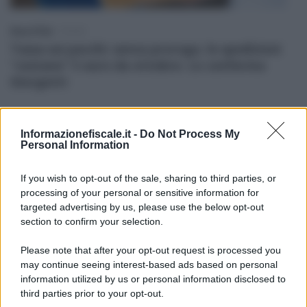
Rosy D’Elia
-
TASSE
Tassa sui pacchi: senza proroga, le spedizioni
“costano” 5 euro da ottobre. Lo conferma
Giorgetti
Anna Maria D’Andrea
-
TARI
Informazionefiscale.it -
Do Not Process My
TARI 2026, con la scadenza di luglio arriva il
Personal Information
bonus sociale
If you wish to opt-out of the sale, sharing to third parties, or
Rosy D’Elia
-
TASSE
processing of your personal or sensitive information for
Tassa sui pacchi in tutta l’UE dal 1° luglio:
targeted advertising by us, please use the below opt-out
crescono i costi dell’e-commerce
section to confirm your selection.
Please note that after your opt-out request is processed you
Francesco Rodorigo
-
TASSA DI CONCESSIONE GOVERNATIVA
may continue seeing interest-based ads based on personal
Esenzione canone RAI 2026: la guida
information utilized by us or personal information disclosed to
completa
third parties prior to your opt-out.