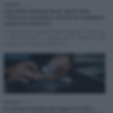
Rosy D’Elia
-
FISCO
Stop delle scadenze fiscali, sprint della
riforma su concordato, lettere di compliance
e giustizia tributaria
Il calendario di scadenze fiscali ad agosto si ferma, ma
la riforma accelera: il tempo per le novità sta per
scadere. In Consiglio dei Ministri (…)
31 LUGLIO 2026
Rosy D’Elia
-
FISCO
In cantiere sanzioni più leggere su POS e