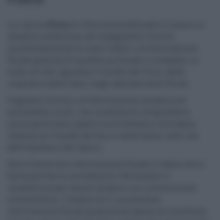
La rubrica
Fisco
di informazionefiscale.it si pone un
obiettivo ambizioso ed impegnativo: fornire
quotidianamente ai nostri lettori un’informazione
fiscale gratuita di qualità, puntuale e completa, su
tutto ciò che riguarda il mondo del Fisco, delle
imposte e delle tasse, degli adempimenti fiscali.
Vogliamo fornire un’informazione semplice ed
accessibile a tutti, che consenta di comprendere
senza particolari patemi la cervellotica normativa
italiana sul mondo del fisco e delle tasse, oltre che
dell’impresa e del lavoro.
Non è facile fare informazione fiscale in Italia; non è
facile perché la normativa di riferimento si
caratterizza per essere ampia e con un’evoluzione
schizofrenica. Tuttavia noi ci proveremo:
informazione fiscale gratuita ed aperta al contributo