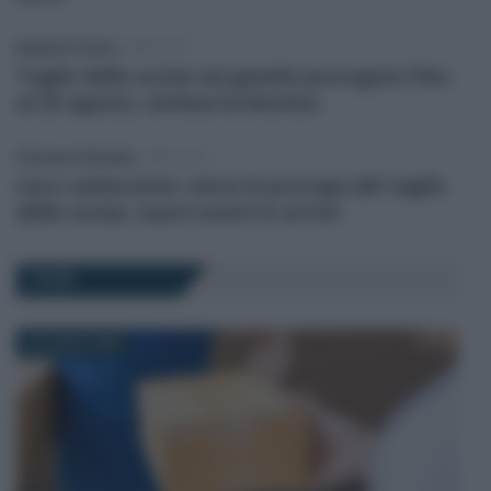
Salvatore Cuomo
-
IMPOSTE
Taglio delle accise sul gasolio prorogato fino
al 25 agosto, esclusa la benzina
Francesco Rodorigo
-
IMPOSTE
Caro carburante: verso la proroga del taglio
delle accise, nuovi sconti in arrivo
TASSE
22 LUGLIO 2026