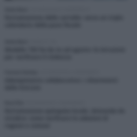
Alessio Mauro
-
DICHIARAZIONI E ADEMPIMENTI
Rottamazione delle cartelle: verso un triplo
calendario della pace fiscale
Alessio Mauro
-
MODELLO 730
Modello 730 fai da te ad agosto: le istruzioni
per verificare il rimborso
Francesco Rodorigo
-
DICHIARAZIONI E ADEMPIMENTI
Adempimento collaborativo: i chiarimenti
delle Entrate
Rosy D’Elia
-
DICHIARAZIONI E ADEMPIMENTI
Rottamazione quinquies locale, domanda da
ottobre: come verificare le adesioni di
regioni e comuni