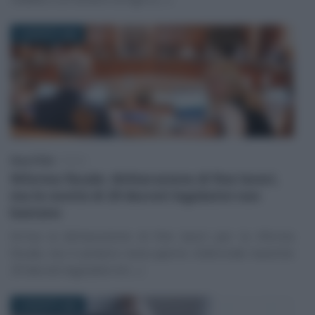
6 AGOSTO 2026
Rosy D’Elia
-
FISCO
Riforma fiscale: dichiarazione di fine lavori,
ma le novità di 29 decreti legislativi non
bastano
Arriva la dichiarazione di fine lavori per la riforma
fiscale, ma il cantiere resta aperto: d’altronde neanche
29 decreti legislativi di (…)
6 AGOSTO 2026