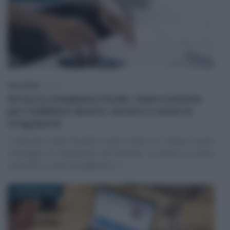
Rosy D’Elia
-
FISCO
Arriva la compliance locale: tasse scontate
per l’addebito diretto, lettere e avvisi su
irregolarità
Il decreto sulla fiscalità locale mette in campo nuove
strategie di compliance territoriale: si punta su tasse
scontate in caso di addebito (…)
4 AGOSTO 2026