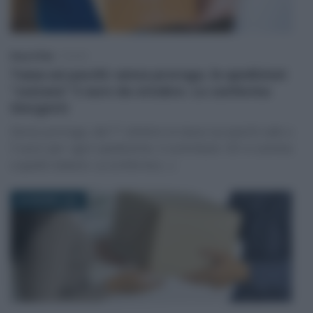
Rosy D’Elia
-
TASSE
Tassa sui pacchi: senza proroga, le spedizioni
“costano” 5 euro da ottobre. Lo conferma
Giorgetti
Senza proroga, dal 1° ottobre la tassa sui pacchi sale a
5 euro per ogni spedizione: il contributo UE si somma
a quello italiano. La conferma (…)
30 GIUGNO 2026