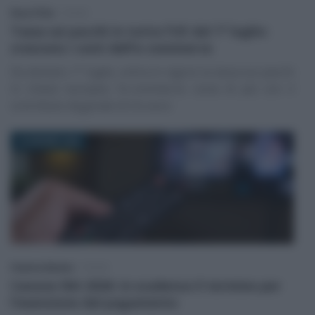
Rosy D’Elia
-
TASSE
Tassa sui pacchi in tutta l’UE dal 1° luglio:
crescono i costi dell’e-commerce
Da domani, 1° luglio, entra in vigore la tassa sui pacchi
in chiave europea: l’e-commerce costa di più con il
contributo doganale di tre euro
15 GIUGNO 2026
Federica Battiato
-
TASSE
Canone RAI 2026: in scadenza il termine per
l’esenzione dal pagamento