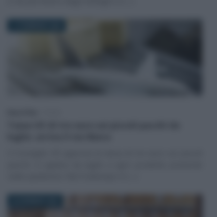
e nel perimetro degli obblighi vi (…)
11 FEBBRAIO 2026
Rosy D’Elia
-
TASSE
Tassa UE di tre euro sui piccoli pacchi da
luglio: arriva il via libera
Il Consiglio UE approva la tassa di tre euro sui piccoli
pacchi: si applica da luglio a ogni prodotto presente
nelle spedizioni. Nel frattempo in (…)
29 GENNAIO 2026