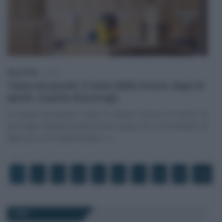
Rosy D’Elia
-
TASSE
Tassa sui pacchi, il costo della fretta: dopo lo
sprint, si parla di proroga
La tassa sui pacchi, nata in tempi record, va verso la
proroga: l’opportunità di fare cassa con il contributo di
due euro si è trasformato (…)
1
2
3
4
5
6
7
8
9
10
TARI