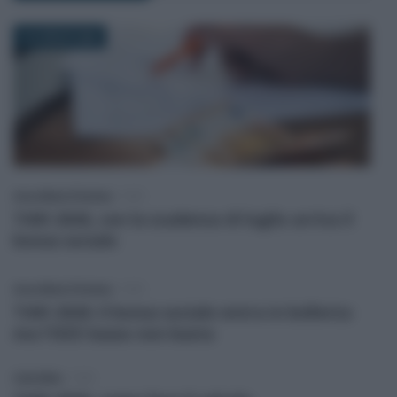
14 LUGLIO 2026
Anna Maria D’Andrea
-
TARI
TARI 2026, con la scadenza di luglio arriva il
bonus sociale
Anna Maria D’Andrea
-
TARI
TARI 2026: il bonus sociale entra in bolletta
ma l’ISEE basso non basta
Carla Mele
-
TARI