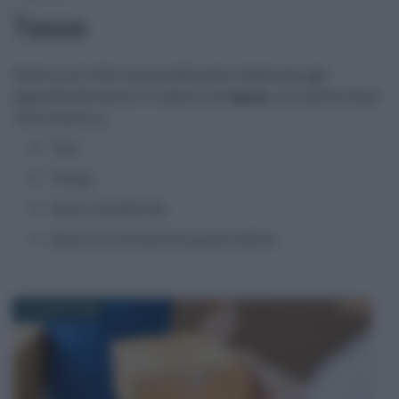
Tasse
Rubrica di Informazionefiscale.it dedicata agli
approfondimenti in materia di
tasse
, con particolare
riferimento a:
Tari;
Tosap;
tasse scolastiche;
tasse di concessione governativa.
22 LUGLIO 2026