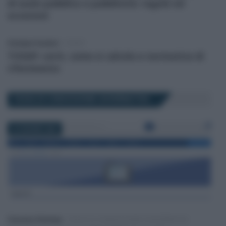
di suolo pubblico e pubblicità: regole ed
eccezioni
Giuseppe Guarasci
-
TOSAP
TOSAP: cos’è, come si calcola e normativa di
riferimento
TASSA DI CONCESSIONE GOVERNATIVA
22 GIUGNO 2026
Francesco Rodorigo
-
TASSA DI CONCESSIONE GOVERNATIVA