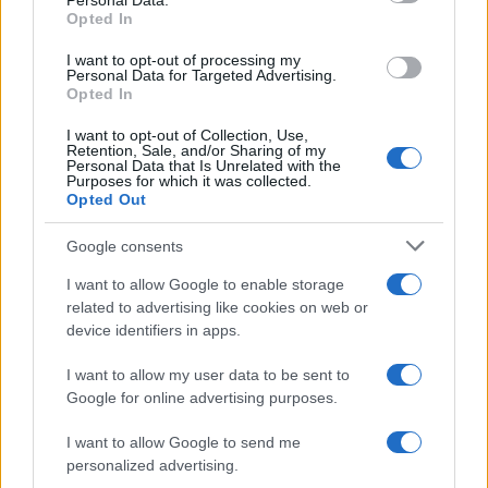
Personal Data.
not limited to your visit or usage behaviour. You may click to
Opted In
grant or deny consent to Google and its third-party tags to
use your data for below specified purposes in below Google
IN QUESTA SEZIONE
I want to opt-out of processing my
consent section.
Personal Data for Targeted Advertising.
Opted In
TARI
I want to opt-out of Collection, Use,
Tassa di concessione governativa
Retention, Sale, and/or Sharing of my
Personal Data that Is Unrelated with the
Purposes for which it was collected.
Tasse scolastiche
Opted Out
Tosap
Google consents
I want to allow Google to enable storage
related to advertising like cookies on web or
device identifiers in apps.
Iscriviti alla nostra
NEWSLETTER
I want to allow my user data to be sent to
Google for online advertising purposes.
Resta informato su notizie, aggiornamenti fiscali
I want to allow Google to send me
e moduli scaricabili!
personalized advertising.