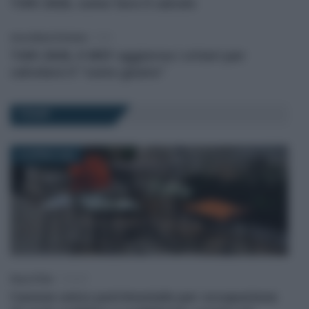
TARI 2026, come fare il calcolo
Anna Maria D’Andrea
-
TARI
TARI 2026, il MEF aggiorna i criteri per
calcolare il “costo giusto”
TOSAP
19 APRILE 2022
Rosy D’Elia
-
TOSAP
Canone unico patrimoniale per occupazione