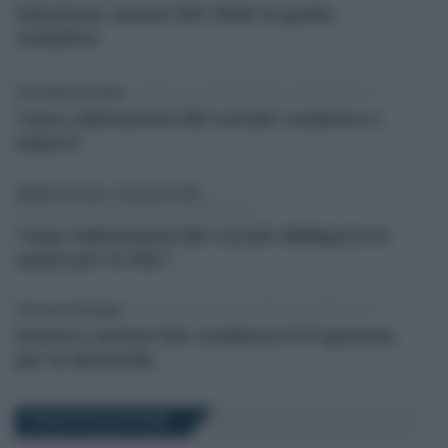
Esenzione canone RAI 2026: la guida
completa
Anna Maria D’Andrea
-
TASSA DI CONCESSIONE GOVERNATIVA
Tassa vidimazione libri sociali: scadenza e
importi
Salvatore Cuomo
/
Francesco Oliva
-
TASSA DI CONCESSIONE GOVERNATIVA
Tassa vidimazione libri sociali obbligatoria
anche per le SRL?
Francesco Rodorigo
-
TASSA DI CONCESSIONE GOVERNATIVA
Esonero canone Rai: scadenza il 31 gennaio
per la domanda
TASSE SCOLASTICHE