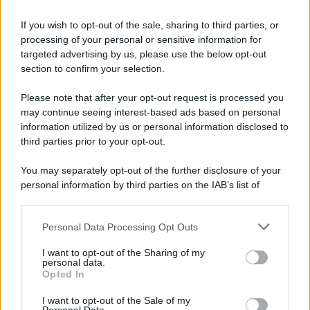
Tasse universitarie 2020, esenzione per
If you wish to opt-out of the sale, sharing to third parties, or
reddito, riduzioni e detrazione: guida
processing of your personal or sensitive information for
completa
targeted advertising by us, please use the below opt-out
section to confirm your selection.
Anna Maria D’Andrea
-
TASSE SCOLASTICHE
Esonero tasse scolastiche, le istruzioni per il
Please note that after your opt-out request is processed you
rimborso
may continue seeing interest-based ads based on personal
information utilized by us or personal information disclosed to
third parties prior to your opt-out.
You may separately opt-out of the further disclosure of your
personal information by third parties on the IAB’s list of
downstream participants.
Personal Data Processing Opt Outs
This information may also be disclosed by us to third parties
on the IAB’s List of Downstream Participants that may further
I want to opt-out of the Sharing of my
disclose it to other third parties.
personal data.
Opted In
Please note that this website/app uses one or more Google
services and may gather and store information including but
I want to opt-out of the Sale of my