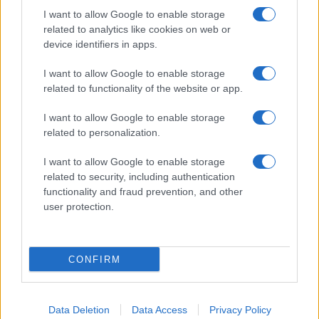
I want to allow Google to enable storage
related to analytics like cookies on web or
device identifiers in apps.
I want to allow Google to enable storage
Acconsento al
trattamento dei dati personali
ai sensi degli
related to functionality of the website or app.
articoli 13-14 del GDPR 2016/679.
I want to allow Google to enable storage
related to personalization.
I want to allow Google to enable storage
Informazione Fiscale S.r.l. - P.I. / C.F.: 13886391005
related to security, including authentication
Testata giornalistica iscritta presso il Tribunale di Velletri al n°
functionality and fraud prevention, and other
14/2018
|
Iscrizione ROC n. 31534/2018
user protection.
Redazione e contatti
|
Informativa sulla Privacy
Preferenze privacy
|
Whistleblowing
|
Codice Etico
|
Modello 231
|
ISO
9001:2015
CONFIRM
Data Deletion
Data Access
Privacy Policy