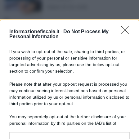
Statuto Srl: fac simile
Informazionefiscale.it -
Do Not Process My
Anna Maria D’Andrea
-
Personal Information
9 SETTEMBRE 2016
ALTRI MODULI
Disdetta Fastweb: come
If you wish to opt-out of the sale, sharing to third parties, or
fare? Fac simile modulo
processing of your personal or sensitive information for
domanda
targeted advertising by us, please use the below opt-out
section to confirm your selection.
Rosy D’Elia
-
ALTRI MODULI
12 OTTOBRE 2021
Please note that after your opt-out request is processed you
Carta acquisti 2021: modulo
may continue seeing interest-based ads based on personal
di domanda
information utilized by us or personal information disclosed to
third parties prior to your opt-out.
You may separately opt-out of the further disclosure of your
personal information by third parties on the IAB’s list of
SCARICA I MODULI
downstream participants.