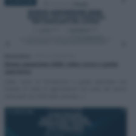
28 LUGLIO 2026
Manuela Baltolu
-
CORSI DI FORMAZIONE
Bonus assunzioni 2026: video corso e guida
operativa
Video corso di formazione e guida operativa con
l’analisi di tutte le agevolazioni sul costo del lavoro
utilizzabili nel 2026 dalle aziende (…)
27 LUGLIO 2026