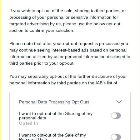
Francesco Oliva
/
Giulia Lansarotti
-
CORSI DI FORMAZIONE
If you wish to opt-out of the sale, sharing to third parties, or
Cybersecurity: novità e incentivi 2026 per le
processing of your personal or sensitive information for
aziende
targeted advertising by us, please use the below opt-out
Sicurezza informatica sempre più al centro della vita
section to confirm your selection.
delle aziende, adesso anche a livello comunitario. Nel
Please note that after your opt-out request is processed you
webinar formativo organizzato da (…)
may continue seeing interest-based ads based on personal
information utilized by us or personal information disclosed to
22 GIUGNO 2026
third parties prior to your opt-out.
You may separately opt-out of the further disclosure of your
personal information by third parties on the IAB’s list of
downstream participants.
Personal Data Processing Opt Outs
This information may also be disclosed by us to third parties
on the IAB’s List of Downstream Participants that may further
I want to opt-out of the Sharing of my
disclose it to other third parties.
Paolo Soro
/
Rosy D’Elia
-
CORSI DI FORMAZIONE
personal data.
Opted In
Regime impatriati 2026: webinar live, guida
Please note that this website/app uses one or more Google
operativa e analisi delle ultime novità
services and may gather and store information including but
I want to opt-out of the Sale of my
Personal Data.
not limited to your visit or usage behaviour. You may click to