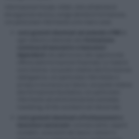
Informazione Fiscale, infatti, oltre all’attività di
divulgazione tecnica, svolge attività di formazione,
con particolare riferimento a tre macro aree:
corsi gratuiti destinati ad aziende e PMI
di
ogni settore e destinati alla
formazione
continua di lavoratrici e lavoratori
dipendenti
che aderiscono alle opportunità
offerta dalla formazione finanziata. Le materie
sono diverse, sia quelle relative alla formazione
obbligatoria, con particolare riferimento a
privacy e sicurezza sul lavoro, sia quelle relative
alla formazione facoltativa, con particolare
riferimento ad amministrazione aziendale,
marketing, diritto societario ed industriale;
corsi gratuiti destinati a Professionisti e
lavoratori autonomi
: commercialisti, esperti
contabili, consulenti del lavoro, revisori e