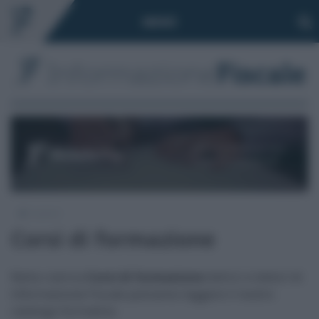
Toggle
MENÙ
navigation
/
Lavoro
Corsi di formazione
Nella rubrica
Corsi di formazione
lettrici e lettori di
Informazione Fiscale potranno leggere il nostro
catalogo formativo.