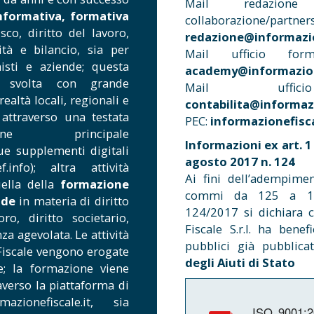
Mail redazion
nformativa, formativa
collaborazione/partners
co, diritto del lavoro,
redazione@informazio
lità e bilancio, sia per
Mail ufficio for
nisti e aziende; questa
academy@informazione
ne svolta con grande
Mail ufficio
ealtà locali, regionali e
contabilita@informazi
 attraverso una testata
PEC:
informazionefisca
line principale
Informazioni ex art. 
due supplementi digitali
agosto 2017 n. 124
f.info); altra attività
Ai fini dell’adempimen
uella della
formazione
commi da 125 a 12
nde
in materia di diritto
124/2017 si dichiara c
oro, diritto societario,
Fiscale S.r.l. ha benef
nza agevolata. Le attività
pubblici già pubblica
Fiscale vengono erogate
degli Aiuti di Stato
e; la formazione viene
averso la piattaforma di
azionefiscale.it, sia
ISO 9001:2