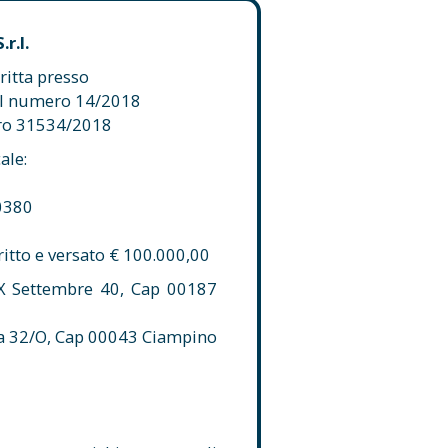
r.l.
critta presso
i al numero 14/2018
ero 31534/2018
ale:
0380
ritto e versato € 100.000,00
X Settembre 40, Cap 00187
a 32/O, Cap 00043 Ciampino