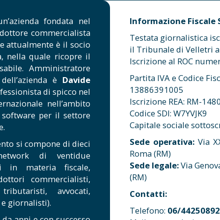
n’azienda fondata nel
Informazione Fiscale S.
 dottore commercialista
Testata giornalistica is
he attualmente è il socio
il Tribunale di Velletr
, nella quale ricopre il
Iscrizione al ROC num
sabile. Amministratore
Partita IVA e Codice Fisc
 dell’azienda è
Davide
13886391005
fessionista di spicco nel
Iscrizione REA: RM-148
rnazionale nell’ambito
Codice SDI: W7YVJK9
 software per il settore
Capitale sociale sottosc
e.
Sede operativa:
Via X
nto si compone di dieci
Roma (RM)
etwork di ventidue
Sede legale:
Via Genov
ati in materia fiscale,
(RM)
dottori commercialisti,
ributaristi, avvocati,
Contatti:
e giornalisti).
Telefono:
06/44250892
 da anni e con successo