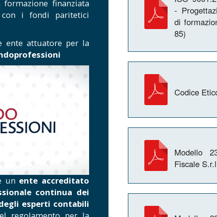
a formazione finanziata
- Progettaz
 con i fondi paritetici
di formazi
85)
 è ente attuatore per la
ndoprofessioni
Codice Etic
Modello 23
Fiscale S.r.
 è un
ente accreditato
ssionale continua dei
degli esperti contabili
 del regolamento per la