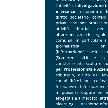
l’attività di
divulgazione i
e tecnica
in materia di fis
diritto societario, contabi
privati che per professio
attività editoriale vie
attenzione verso le singole r
comunali in particolare e
giornalistica on
(Informazionefiscale.it) e 
(Scadenzefiscali.it e Irpe
caratterizzante svolta è q
per Professionisti e Azie
tributario, diritto del lav
contabilità e bilancio e fina
formative di Informazione 
in presenza oppure onlin
erogata sia a mercato, attr
elearning Academy.inform