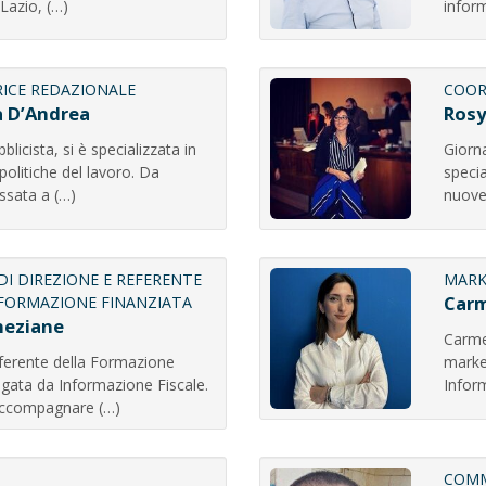
 Lazio, (…)
inform
ICE REDAZIONALE
COOR
a D’Andrea
Rosy
blicista, si è specializzata in
Giorna
 politiche del lavoro. Da
specia
ssata a (…)
nuove
DI DIREZIONE E REFERENTE
MARK
Carm
 FORMAZIONE FINANZIATA
neziane
Carmel
eferente della Formazione
marke
ogata da Informazione Fiscale.
Inform
accompagnare (…)
COMM