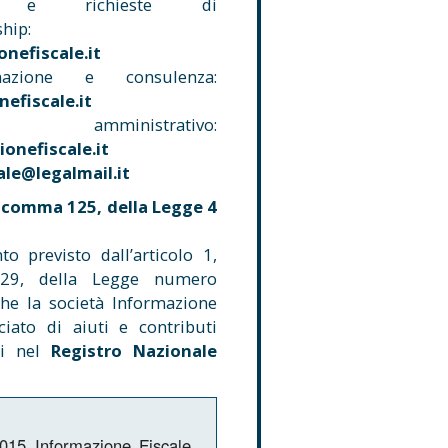
e e richieste di
hip:
nefiscale.it
mazione e consulenza:
fiscale.it
 amministrativo:
onefiscale.it
le@legalmail.it
1 comma 125, della Legge 4
to previsto dall’articolo 1,
9, della Legge numero
he la società Informazione
iciato di aiuti e contributi
ti nel
Registro Nazionale
015 Informazione Fiscale