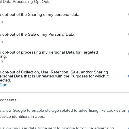
l Data Processing Opt Outs
including but not limited to your visit or usage behaviour. You may click 
razioni
Ecco il modulo TFR2 in formato pdf e nella
Indennit
 to Google and its third-party tags to use your data for below specifi
o opt-out of the Sharing of my personal data.
l bonus
versione ufficiale di cui alla Gazzetta
con le i
ogle consent section.
In
lità di
Ufficiale
dell’imp
o opt-out of the Sale of my Personal Data.
In
to opt-out of processing my Personal Data for Targeted
ing.
In
27 DICEMBRE 2024
15 NOVE
o opt-out of Collection, Use, Retention, Sale, and/or Sharing
ersonal Data that Is Unrelated with the Purposes for which it
lected.
Out
consents
o allow Google to enable storage related to advertising like cookies on
evice identifiers in apps.
Redazione
-
MODULI DEL LAVORO
Tommaso G
fringe
Curriculum vitae europeo: fac
Modell
o allow my user data to be sent to Google for online advertising