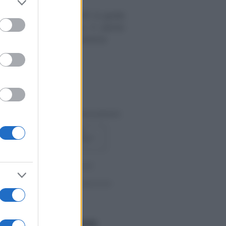
to grant or
à di malattia INPS 2025: la guida
ed purposes
struzioni sulla durata, il calcolo
orto e le regole per ottenerla
MBRE 2024
avi
-
MODULI DEL LAVORO
o OT23/2025: le nuove