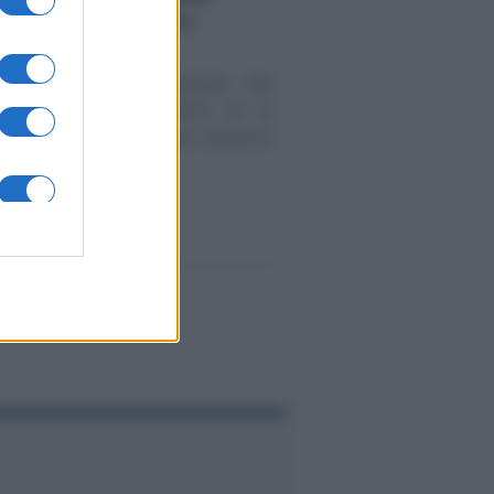
oni INAIL sulla micro
ione
novità dell’aggiornamento del
 OT23 per l’anno 2025 c’è la
rmazione. I requisiti per ottenere
one (…)