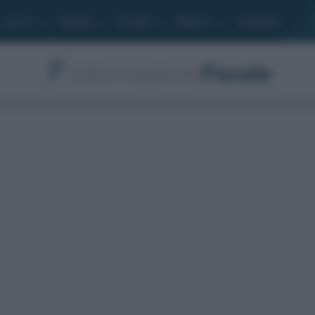
Lavoro
Moduli
Società
Bilancio
Academy