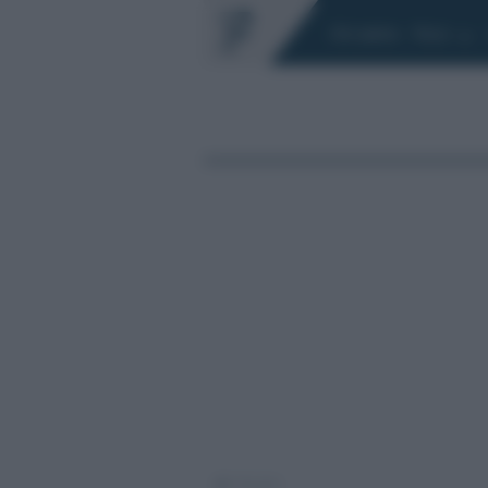
Chi siamo
Fisco
/
Moduli