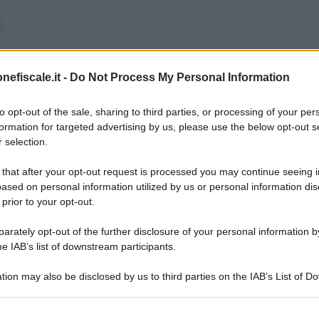
i lettori potranno trovare ed eseguire il download dei pri
le, i principali moduli INPS e INAIL per richiedere ed ott
nefiscale.it -
Do Not Process My Personal Information
stituti di previdenza ed assistenza.
to opt-out of the sale, sharing to third parties, or processing of your per
formation for targeted advertising by us, please use the below opt-out s
 selection.
8 GENNAIO 2026
12 MARZO
 that after your opt-out request is processed you may continue seeing i
ased on personal information utilized by us or personal information dis
 prior to your opt-out.
rately opt-out of the further disclosure of your personal information by
he IAB’s list of downstream participants.
tion may also be disclosed by us to third parties on the IAB’s List of 
Giuseppe Guarasci
-
MODULI DEL LAVORO
Giuseppe G
 that may further disclose it to other third parties.
e
Modulo TFR2: fac simile e
Modulo
tà
istruzioni
2025
 that this website/app uses one or more Google services and may gath