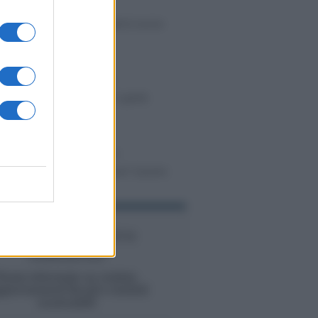
iato
-
AVVOCATI
to per gli avvocati: ufficiali le nuove
olu
-
CORSI DI FORMAZIONE
zioni 2026: video corso e guida
cini
-
CORSI DI FORMAZIONE
, non concordare, rinnovare? Questo
ma
Iscriviti alla nostra
newsletter
Resta informato su notizie,
giornamenti fiscali e moduli
scaricabili!