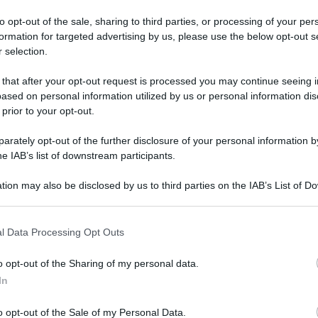
tirocini
to opt-out of the sale, sharing to third parties, or processing of your per
28 LUGLIO 2026
formation for targeted advertising by us, please use the below opt-out s
 selection.
 that after your opt-out request is processed you may continue seeing i
ased on personal information utilized by us or personal information dis
 prior to your opt-out.
rately opt-out of the further disclosure of your personal information by
he IAB’s list of downstream participants.
Manuela Baltolu
-
CORSI DI FORMAZIONE
ti:
Bonus assunzioni 2026: video
tion may also be disclosed by us to third parties on the IAB’s List of 
corso e guida operativa
 that may further disclose it to other third parties.
 that this website/app uses one or more Google services and may gath
l Data Processing Opt Outs
including but not limited to your visit or usage behaviour. You may click 
27 LUGLIO 2026
 to Google and its third-party tags to use your data for below specifi
o opt-out of the Sharing of my personal data.
ogle consent section.
In
o opt-out of the Sale of my Personal Data.