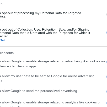
In
to opt-out of processing my Personal Data for Targeted
ing.
Sandra Pennacini
-
DICHIARAZIONE DEI REDDITI
In
Anomalie ISA, lettere di
ema
compliance fuori tempo massimo
o opt-out of Collection, Use, Retention, Sale, and/or Sharing
ersonal Data that Is Unrelated with the Purposes for which it
e rischi sul CPB
lected.
Out
I PI
…
5
6
7
8
9
186
consents
Francesco Ro
o allow Google to enable storage related to advertising like cookies on
Contributi f
evice identifiers in apps.
colpite dal
o allow my user data to be sent to Google for online advertising
s.
Francesco Ro
Riforma dell
to allow Google to send me personalized advertising.
tutele per i 
o allow Google to enable storage related to analytics like cookies on