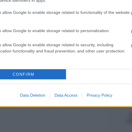
evice identifiers in apps.
Federica Batt
Esame di Sta
o allow Google to enable storage related to functionality of the website
regole
o allow Google to enable storage related to personalization.
Manuela Balt
Bonus assun
o allow Google to enable storage related to security, including
operativa
cation functionality and fraud prevention, and other user protection.
Sandra Penna
Concordare
CONFIRM
è il proble
Data Deletion
Data Access
Privacy Policy
ag