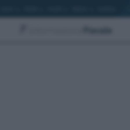
Lavoro
Moduli
Società
Bilancio
Academy