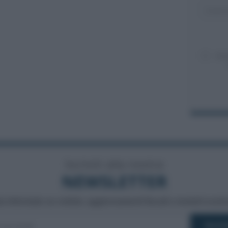
Acc
Iscriviti alla nostra
NEWSLETTER
a informato su notizie, aggiornamenti fiscali e moduli scarica