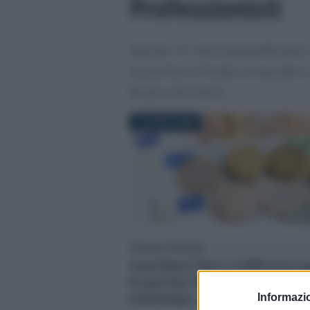
Professionisti
Sezione di informazionefiscale.i
economico e fiscale, ai lavorator
fiscali e del lavoro.
4 AGOSTO 2026
Francesco Rodorigo
-
INCENTIVI ALLE IMPRE
Contributi fino a 3.000 euro p
le partite IVA colpite dal
maltempo, al via i pagament
Informazio