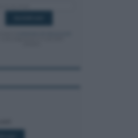
onsento al
trattamento dei dati personali
ai sensi degli articoli 13-14 del GDPR
2016/679.
bili!