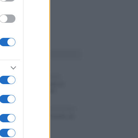
Ù LETTI
dorigo
-
INCENTIVI ALLE IMPRESE
ino a 3.000 euro per le partite IVA
 maltempo, al via i pagamenti
dorigo
-
ORDINI E CASSE PROFESSIONALI
e professioni: via libera al Senato, più
tirocini