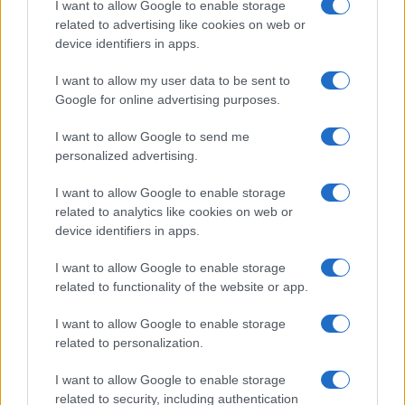
I want to allow Google to enable storage
related to advertising like cookies on web or
device identifiers in apps.
Iscriviti alla nostra
NEWSLETTER
I want to allow my user data to be sent to
Google for online advertising purposes.
Resta informato su notizie, aggiornamenti fiscali
I want to allow Google to send me
e moduli scaricabili!
personalized advertising.
I want to allow Google to enable storage
related to analytics like cookies on web or
device identifiers in apps.
I want to allow Google to enable storage
Acconsento al
trattamento dei dati personali
ai sensi degli
related to functionality of the website or app.
articoli 13-14 del GDPR 2016/679.
I want to allow Google to enable storage
related to personalization.
I want to allow Google to enable storage
Informazione Fiscale S.r.l. - P.I. / C.F.: 13886391005
related to security, including authentication