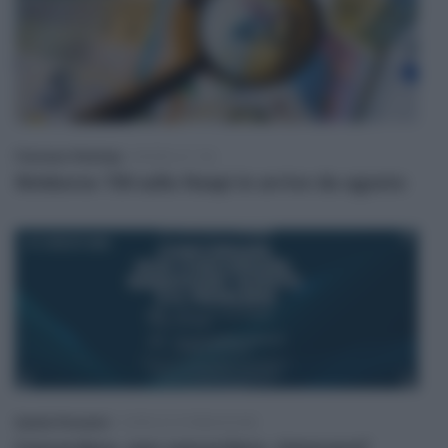
Francesco Rodorigo
-
MODELLO 730
Rimborso 730 sulla Naspi in arrivo da agosto
27 LUGLIO 2026
Sandra Pennacini
-
CORSI DI FORMAZIONE
Concordare, non concordare, rinnovare?