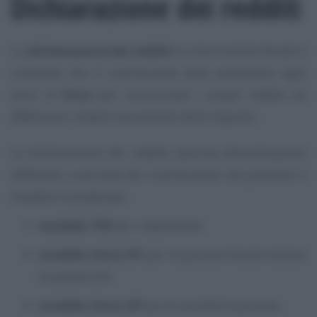
Dichiarazione dei redditi
La
dichiarazione dei redditi
è il documento fiscale e
contabile che il contribuente deve presentare ogni
anno al
Fisco
per comunicare i propri redditi ed
effettuare i relativi versamenti delle imposte.
La dichiarazione dei redditi assume denominazioni
differenti a seconda del contribuente che presenta il
modello considerato:
modello 730
per i dipendenti;
modello Unico PF
per le persone fisiche titolari
di partita IVA;
modello Unico SP
per le società di persone;