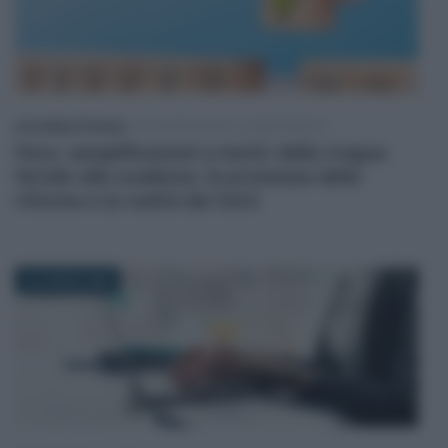
Anna Maria D’Andrea
-
DICHIARAZIONI E ADEMPIMENTI
Fisco, semplificazioni a metà: dalla tregua
feriale alle scadenze, le promesse della
riforma e la realtà dei fatti
23 LUGLIO 2026