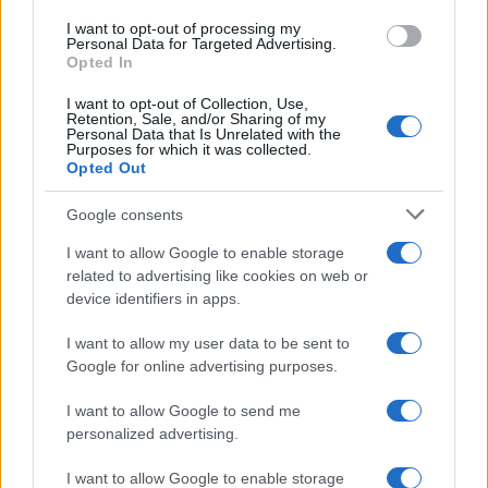
Scadenze fiscali agosto 2026: il Fisco va in ferie, ma il 20
use your data for below specified purposes in below Google
I want to opt-out of processing my
agosto torna il Tax Day
consent section.
Personal Data for Targeted Advertising.
Opted In
I want to opt-out of Collection, Use,
Anna Maria D’Andrea
-
DICHIARAZIONI E ADEMPIMENTI
Retention, Sale, and/or Sharing of my
Personal Data that Is Unrelated with the
Fisco, semplificazioni a metà: dalla tregua feriale alle scadenze,
Purposes for which it was collected.
le promesse della riforma e la realtà dei fatti
Opted Out
Google consents
I want to allow Google to enable storage
related to advertising like cookies on web or
device identifiers in apps.
Iscriviti alla nostra
NEWSLETTER
I want to allow my user data to be sent to
Google for online advertising purposes.
Resta informato su notizie, aggiornamenti fiscali
I want to allow Google to send me
e moduli scaricabili!
personalized advertising.
I want to allow Google to enable storage