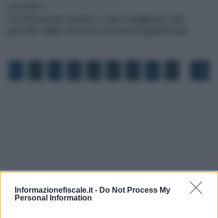
Alessio Mauro
-
CERTIFICAZIONE UNICA
Certificazioni Uniche: i dati viaggiano dal
portale delle Entrate ai sistemi gestionali
…
1
2
3
4
5
6
7
8
9
186
Informazionefiscale.it -
Do Not Process My
Personal Information