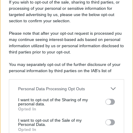
If you wish to opt-out of the sale, sharing to third parties, or
processing of your personal or sensitive information for
I PIÙ LETTI
targeted advertising by us, please use the below opt-out
section to confirm your selection.
Please note that after your opt-out request is processed you
Alessio Mauro
-
MODELLO 730
may continue seeing interest-based ads based on personal
Modello 730 fai da te ad agosto: le istruzioni per verificare il
information utilized by us or personal information disclosed to
rimborso
third parties prior to your opt-out.
You may separately opt-out of the further disclosure of your
personal information by third parties on the IAB’s list of
Francesco Rodorigo
-
MODELLO 730
downstream participants.
Rimborso 730 sulla Naspi in arrivo da agosto
Personal Data Processing Opt Outs
This information may also be disclosed by us to third parties
on the IAB’s List of Downstream Participants that may further
I want to opt-out of the Sharing of my
Sandra Pennacini
-
CORSI DI FORMAZIONE
disclose it to other third parties.
personal data.
Concordare, non concordare, rinnovare? Questo è il problema
Opted In
Please note that this website/app uses one or more Google
services and may gather and store information including but
I want to opt-out of the Sale of my
Personal Data.
not limited to your visit or usage behaviour. You may click to
Federica Battiato
-
SCADENZE FISCALI
Opted In
grant or deny consent to Google and its third-party tags to