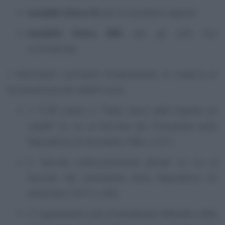
modello Unico SC
per le società di capitali;
modello Unico ENC
per gli enti non
commerciali.
I riferimenti normativi fondamentali in materia di
dichiarazione dei redditi sono:
il TUIR ovvero il “
Testo Unico delle imposte sui
redditi
” di cui al Decreto del Presidente della
Repubblica 22 dicembre 1986, n. 917;
il “
decreto sull’accertamento fiscale
” di cui al
Decreto del presidente della Repubblica 29
settembre 1973, n. 600;
il “
regolamento sulla presentazione telematica della