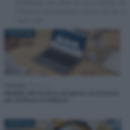
dichiarazione dei redditi
” di cui al Decreto del
Presidente della Repubblica numero 322 del 22
luglio 1998.
7 AGOSTO 2026
Alessio Mauro
-
MODELLO 730
Modello 730 fai da te ad agosto: le istruzioni
per verificare il rimborso
4 AGOSTO 2026