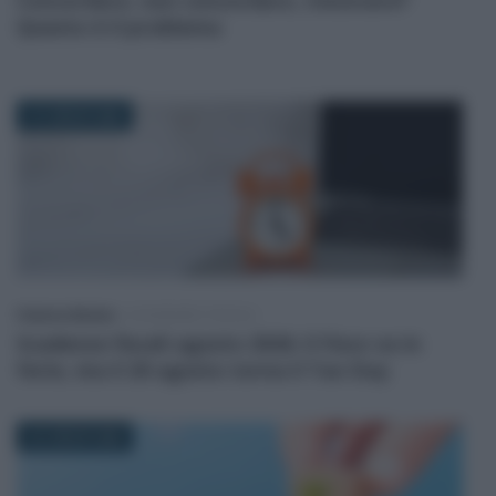
Questo è il problema
27 LUGLIO 2026
Federica Battiato
-
SCADENZE FISCALI
Scadenze fiscali agosto 2026: il Fisco va in
ferie, ma il 20 agosto torna il Tax Day
23 LUGLIO 2026