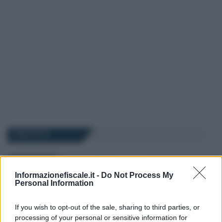
I PIÙ LETTI
Tommaso Gavi
-
IMPOSTE
6 MARZO 2025
Criptovalute: l’importo
Informazionefiscale.it -
Do Not Process My
minimo per l’imposta di bollo
Personal Information
If you wish to opt-out of the sale, sharing to third parties, or
processing of your personal or sensitive information for