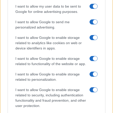
NEWSLETTER
I want to allow my user data to be sent to
Google for online advertising purposes.
Resta informato su notizie, aggiornamenti fiscali
I want to allow Google to send me
e moduli scaricabili!
personalized advertising.
I want to allow Google to enable storage
related to analytics like cookies on web or
device identifiers in apps.
I want to allow Google to enable storage
Acconsento al
trattamento dei dati personali
ai sensi degli
related to functionality of the website or app.
articoli 13-14 del GDPR 2016/679.
I want to allow Google to enable storage
related to personalization.
I want to allow Google to enable storage
Informazione Fiscale S.r.l. - P.I. / C.F.: 13886391005
related to security, including authentication
Testata giornalistica iscritta presso il Tribunale di Velletri al n°
functionality and fraud prevention, and other
14/2018
|
Iscrizione ROC n. 31534/2018
user protection.
Redazione e contatti
|
Informativa sulla Privacy