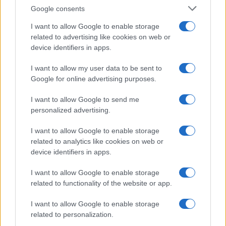
Google consents
I want to allow Google to enable storage
related to advertising like cookies on web or
device identifiers in apps.
Iscriviti alla nostra
NEWSLETTER
I want to allow my user data to be sent to
Google for online advertising purposes.
Resta informato su notizie, aggiornamenti fiscali
I want to allow Google to send me
e moduli scaricabili!
personalized advertising.
I want to allow Google to enable storage
related to analytics like cookies on web or
device identifiers in apps.
I want to allow Google to enable storage
Acconsento al
trattamento dei dati personali
ai sensi degli
related to functionality of the website or app.
articoli 13-14 del GDPR 2016/679.
I want to allow Google to enable storage
related to personalization.