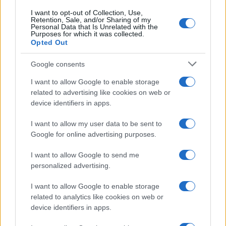
I want to opt-out of Collection, Use,
Retention, Sale, and/or Sharing of my
Personal Data that Is Unrelated with the
Purposes for which it was collected.
Opted Out
Google consents
I want to allow Google to enable storage
related to advertising like cookies on web or
device identifiers in apps.
Iscriviti alla nostra
NEWSLETTER
I want to allow my user data to be sent to
Google for online advertising purposes.
Resta informato su notizie, aggiornamenti fiscali
I want to allow Google to send me
e moduli scaricabili!
personalized advertising.
I want to allow Google to enable storage
related to analytics like cookies on web or
device identifiers in apps.