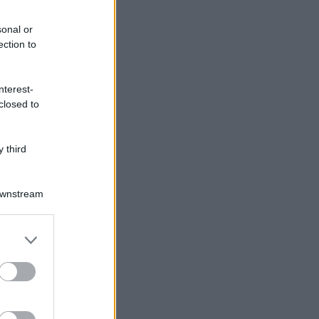
sonal or
ection to
nterest-
closed to
 third
Downstream
er and store
to grant or
ed purposes