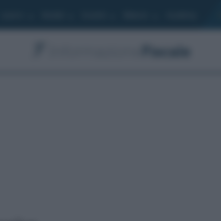
Lavoro
Moduli
Società
Bilancio
Academy