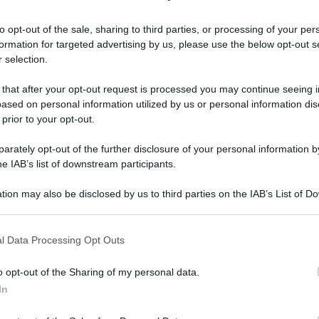
o o ricevuta.
to opt-out of the sale, sharing to third parties, or processing of your per
formation for targeted advertising by us, please use the below opt-out s
me le ricevute saranno gradualmente
 selection.
memorizzazione ed invio telematico dei
 that after your opt-out request is processed you may continue seeing i
ased on personal information utilized by us or personal information dis
 prior to your opt-out.
2 AGOSTO 2026
rately opt-out of the further disclosure of your personal information by
he IAB’s list of downstream participants.
tion may also be disclosed by us to third parties on the IAB’s List of 
 that may further disclose it to other third parties.
 that this website/app uses one or more Google services and may gath
l Data Processing Opt Outs
including but not limited to your visit or usage behaviour. You may click 
Salvatore Cuomo
-
IVA
 to Google and its third-party tags to use your data for below specifi
o opt-out of the Sharing of my personal data.
Scontrini POS cartacei addio:
ogle consent section.
In
ne
guida pratica per commercianti
ed esercenti