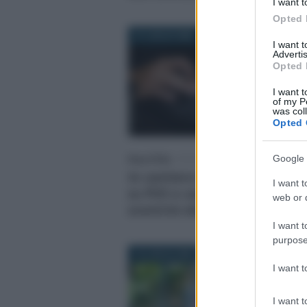
I want t
Opted 
31 LUGLIO 2026
I want 
Advertis
Opted 
I want t
of my P
was col
Opted 
Google 
Rosy D’Elia
-
FISCO
In cantiere sanzioni più legg
I want t
su POS e cassa, più controllo 
web or d
scontrini elettronici
I want t
purpose
16 LUGLIO 2026
I want 
I want t