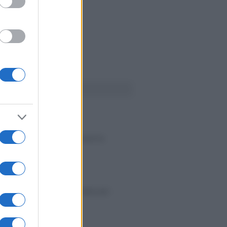
Ù LETTI
o
-
IVA
S in pausa: non sempre serve la
ne alle Entrate
omo
-
IVA
OS cartacei addio: guida pratica per
i ed esercenti