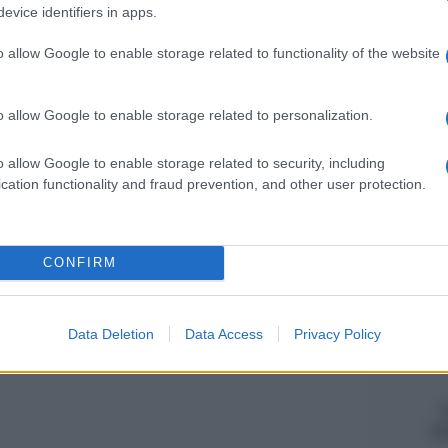
Rosy D’Elia
-
evice identifiers in apps.
In cantiere
o allow Google to enable storage related to functionality of the website
più controll
I
Rosy D’Elia
-
Anna Maria D
o allow Google to enable storage related to personalization.
COMUNICAZIONI IVA E SPESOMETRO
uso
POS, fatture
Lo scontrino si “separa” dalla
compliance 
o allow Google to enable storage related to security, including
cassa: si lavora sul software
a
cation functionality and fraud prevention, and other user protection.
certificato
Rosy D’Elia
-
Registratore
vacanze van
CONFIRM
…
Entrate
5
6
7
8
9
22
Data Deletion
Data Access
Privacy Policy
ag