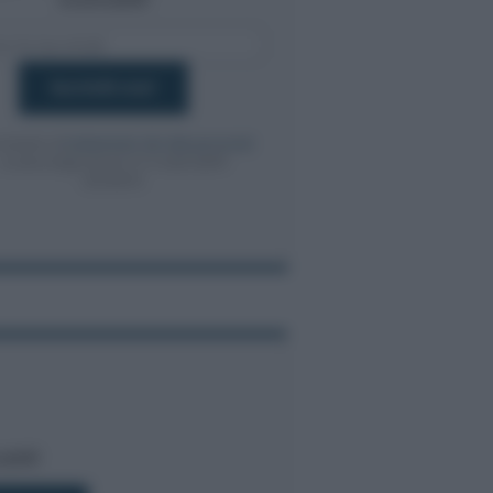
onsento al
trattamento dei dati personali
ai sensi degli articoli 13-14 del GDPR
2016/679.
bili!