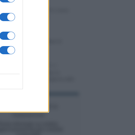
FISCO
 sanzioni più leggere su POS e cassa,
o sugli scontrini elettronici
’Andrea
-
IMPOSTE
 e scontrini: partono le lettere di
del Fisco
DICHIARAZIONI E ADEMPIMENTI
 Telematico chiuso per ferie: le
no comunicate anche all’Agenzia delle
Iscriviti alla nostra
newsletter
Resta informato su notizie,
giornamenti fiscali e moduli
scaricabili!