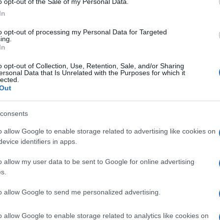
o opt-out of the Sale of my Personal Data.
In
23 LUGLIO 2026
to opt-out of processing my Personal Data for Targeted
ing.
In
o opt-out of Collection, Use, Retention, Sale, and/or Sharing
ersonal Data that Is Unrelated with the Purposes for which it
lected.
I PI
Out
consents
Anna Maria D’Andrea
-
IMPOSTE
Alessio Maur
ere
POS, fatture e scontrini: partono
o allow Google to enable storage related to advertising like cookies on
Cassa e PO
sugli
le lettere di compliance del Fisco
evice identifiers in apps.
comunicazio
o allow my user data to be sent to Google for online advertising
s.
Salvatore Cu
15 LUGLIO 2026
Scontrini P
to allow Google to send me personalized advertising.
commerciant
o allow Google to enable storage related to analytics like cookies on