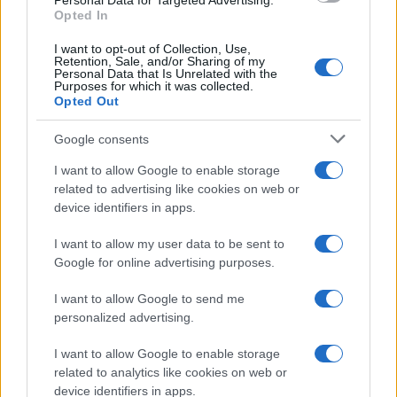
Personal Data for Targeted Advertising.
Opted In
I want to opt-out of Collection, Use,
Ministero del Lavoro e delle Politiche Sociali
Retention, Sale, and/or Sharing of my
Personal Data that Is Unrelated with the
Purposes for which it was collected.
Opted Out
IF WEEK
Google consents
I want to allow Google to enable storage
related to advertising like cookies on web or
device identifiers in apps.
Iscriviti alla nostra
NEWSLETTER
I want to allow my user data to be sent to
Google for online advertising purposes.
Resta informato su notizie, aggiornamenti fiscali
I want to allow Google to send me
e moduli scaricabili!
personalized advertising.
I want to allow Google to enable storage
related to analytics like cookies on web or
device identifiers in apps.