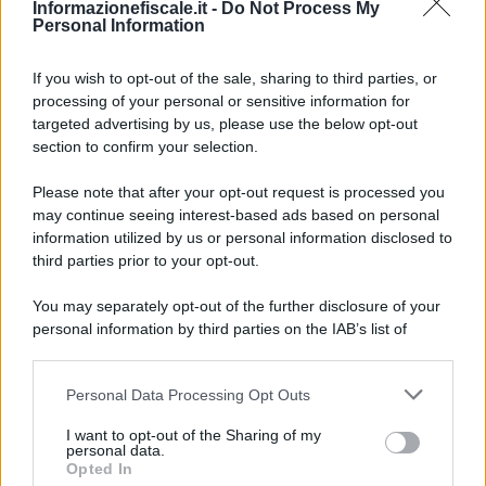
2 LUGLIO 2026
Informazionefiscale.it -
Do Not Process My
Osnato: confronto in corso
Personal Information
sul perimetro di
responsabilità del
If you wish to opt-out of the sale, sharing to third parties, or
professionista fiscale
processing of your personal or sensitive information for
targeted advertising by us, please use the below opt-out
section to confirm your selection.
Francesco Rodorigo
-
FISCO
17 MARZO 2023
Riforma fiscale 2023: verso
Please note that after your opt-out request is processed you
una no tax area unica per
may continue seeing interest-based ads based on personal
dipendenti e pensionati
information utilized by us or personal information disclosed to
third parties prior to your opt-out.
Rosy D’Elia
-
FISCO
You may separately opt-out of the further disclosure of your
8 AGOSTO 2024
personal information by third parties on the IAB’s list of
Decreto riscossione in
downstream participants.
Gazzetta Ufficiale, dalla
rateizzazione lunga allo
Personal Data Processing Opt Outs
This information may also be disclosed by us to third parties
stralcio dei debiti: le novità
on the IAB’s List of Downstream Participants that may further
I want to opt-out of the Sharing of my
disclose it to other third parties.
personal data.
Opted In
Rosy D’Elia
-
FISCO
9 APRILE 2026
Please note that this website/app uses one or more Google