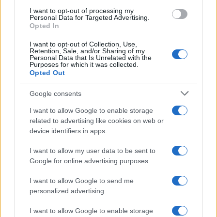
Academy: 36,60 €
use your data for below specified purposes in below Google
I want to opt-out of processing my
consent section.
Personal Data for Targeted Advertising.
Opted In
VEDI SU ACADEMY
I want to opt-out of Collection, Use,
Retention, Sale, and/or Sharing of my
Personal Data that Is Unrelated with the
Purposes for which it was collected.
Opted Out
Imprese
Codice civile
Google consents
I want to allow Google to enable storage
related to advertising like cookies on web or
device identifiers in apps.
Iscriviti alla nostra
NEWSLETTER
I want to allow my user data to be sent to
Google for online advertising purposes.
Resta informato su notizie, aggiornamenti fiscali
I want to allow Google to send me
e moduli scaricabili!
personalized advertising.
I want to allow Google to enable storage