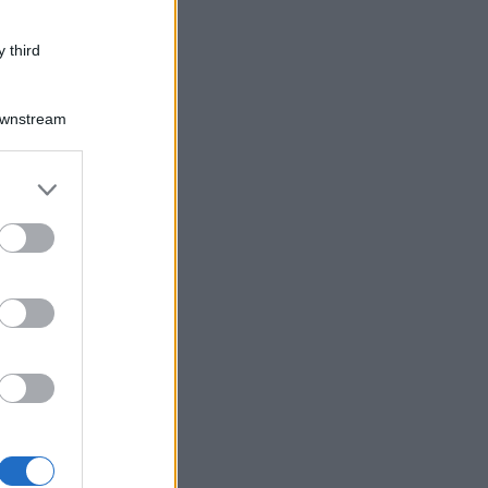
domande
 third
Downstream
er and store
to grant or
ed purposes