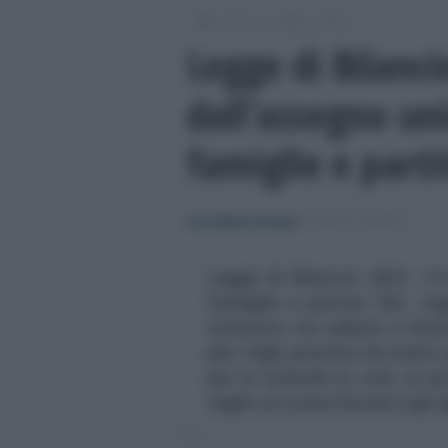
/
/
Lavoro
Leggi e prassi
Legge di Bilanci
dall’assegno uni
famiglie e parti
Anna Maria D’Andrea
-
LEGGI E PRASSI
Legge di Bilancio 2021, c’è
famiglie e partite IVA, rag
notturno tra sabato e dom
per i figli, previsto da metà 
per le aziende in crisi, la p
taglio al cuneo fiscale e gli 