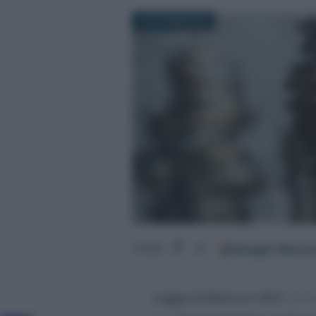
19 OTTOBRE 2020
Google
Discov
Segui
su
Legge di Bilancio 2021
, la 