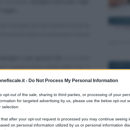
 tra queste l’
assegno unico per i figli
,
° luglio.
22 NOVEMB
stata anticipata ad
Informazione Fiscale
da
, Presidente della Commissione Finanze
famiglie e per partite IVA
, si va verso
19 APRILE 
nti maggiormente colpiti dalla crisi, il
plessiva riforma del Fisco.
nefiscale.it -
Do Not Process My Personal Information
 cassa integrazione
, e degli
sgravi
to opt-out of the sale, sharing to third parties, or processing of your per
e assunzioni
a tempo indeterminato di
formation for targeted advertising by us, please use the below opt-out s
 selection.
21 MAGGIO 
 that after your opt-out request is processed you may continue seeing i
 l’istituzione di un fondo da 4 miliardi di
ased on personal information utilized by us or personal information dis