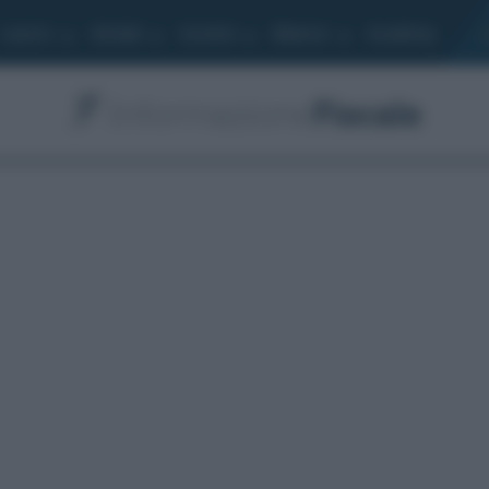
Lavoro
Moduli
Società
Bilancio
Academy