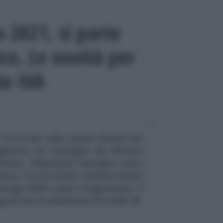
o 2021, si parte
co. Le novità per
te IVA
 l’accordo sulle prime misure per
giunto nel Consiglio dei Ministri
enica. Debutterà l’assegno unico
anno. Tra le novità, ulteriori bonus
roroga della cassa integrazione, il
sgravi per le assunzioni di under 35.