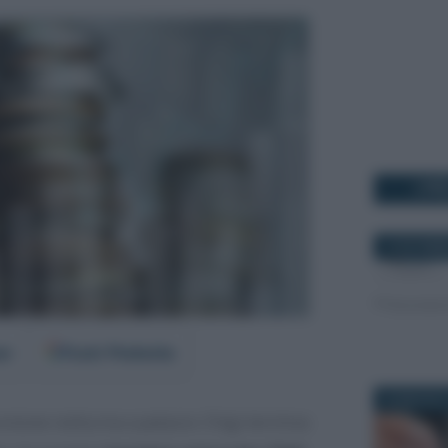
I PI
16 NOVEMB
er
Fonti Preferite
26 MAGGIO 
riunione notturna a palazzo Chigi termina