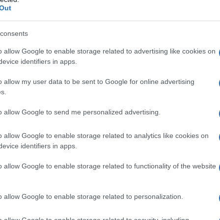
i, a partire dalla richiesta da parte di
Out
testa IV e M5S) per il
nuovo rinvio delle
consents
he e pagamenti partiti ufficialmente
o allow Google to enable storage related to advertising like cookies on
evice identifiers in apps.
o allow my user data to be sent to Google for online advertising
s.
to allow Google to send me personalized advertising.
o allow Google to enable storage related to analytics like cookies on
evice identifiers in apps.
o allow Google to enable storage related to functionality of the website
o allow Google to enable storage related to personalization.
n arrivo
per limitare i contagi da Covid-
ure di ristoro per le partite IVA
che
o allow Google to enable storage related to security, including