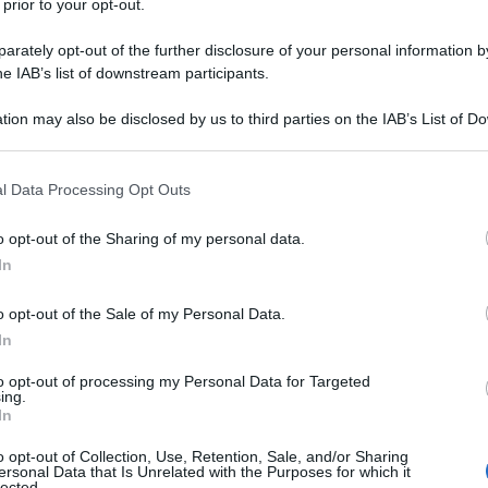
 prior to your opt-out.
giormente colpiti
durante l’emergenza.
rately opt-out of the further disclosure of your personal information by
 mutui
e la possibilità di accedere alle
he IAB’s list of downstream participants.
ondo Garanzia PMI e da SACE.
tion may also be disclosed by us to third parties on the IAB’s List of 
 that may further disclose it to other third parties.
1, si parte
 that this website/app uses one or more Google services and may gath
l Data Processing Opt Outs
Le novità per
including but not limited to your visit or usage behaviour. You may click 
 to Google and its third-party tags to use your data for below specifi
o opt-out of the Sharing of my personal data.
VA
ogle consent section.
In
aro del
Documento Programmatico di
o opt-out of the Sale of my Personal Data.
In
che rientreranno in
Legge di Bilancio
tra sabato 17 e domenica 18 ottobre 2020.
to opt-out of processing my Personal Data for Targeted
ing.
In
’approvazione della
NaDEF
, il
disegno di
o opt-out of Collection, Use, Retention, Sale, and/or Sharing
lamento per il 20 ottobre 2020, ed i nodi
ersonal Data that Is Unrelated with the Purposes for which it
lected.