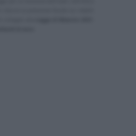
gge per la revisione dell’Irpef, nell’ottica
i ridurre la pressione fiscale sui redditi
i collegati alla
Legge di Bilancio 2021
.
iliardi di euro
.