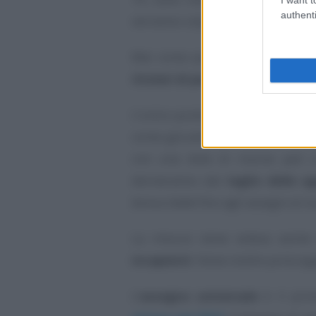
authenti
verranno colpite dalle nuove restr
Mai come quest’anno, il quadro
titolari di partite IVA
è ancora e
L’unico punto certo è l’
avvio dell
come già anticipatoci dall’On. Lu
con una dote di risorse pari a
deriveranno dal
taglio delle a
bonus bebè fino agli assegni al nu
La misura viene estesa anche 
incapienti
. Viene inoltre prolung
L’
assegno universale
è il pri