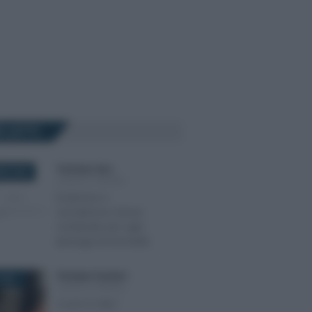
Ù LETTI
Tommaso Gavi
-
RE 2020
LEGGI E PRASSI
Ecobonus e
sismabonus: bonus
combinato per ogni
tipologia di immobile
Giuseppe Guarasci
-
2021
LEGGI E PRASSI
Cos’è il CCNL?