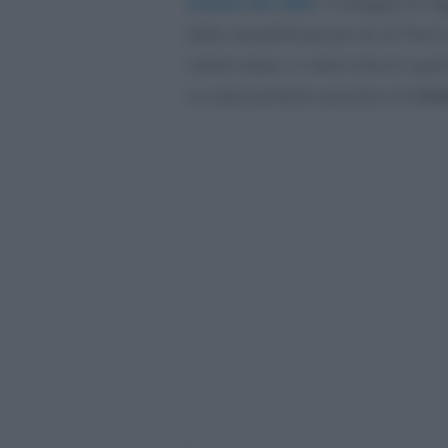
attesa nel 2022
. Il disegno di le
della semplificazione ed al fine d
medio-bassi, è nella lista di quell
Lo stanziamento previsto è di
8 m