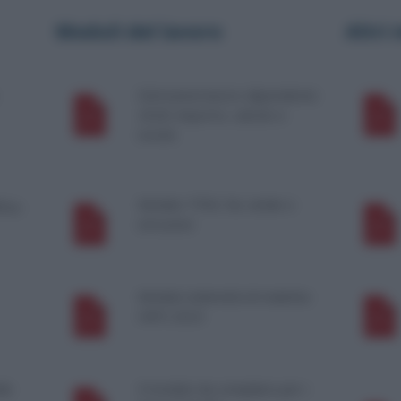
Moduli del lavoro
Altri
Detrazioni lavoro dipendente
2026: importo, calcolo e
novità
Modulo TFR2: fac simile e
itto
istruzioni
Modulo indennità di malattia
INPS 2025
ile
Il modulo da compilare per i