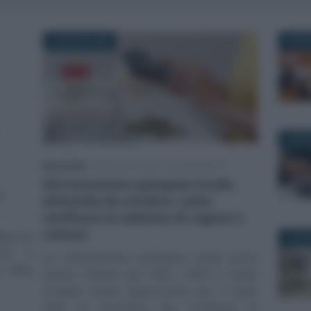
6 AGOSTO 2026
6 AGO
6 AGO
Rosy D’Elia
-
DICHIARAZIONI E ADEMPIMENTI
Rottamazione quinquies locale,
i
domanda da ottobre: come
verificare le adesioni di regioni e
comuni
genzia
5 AGO
ioni e
La rottamazione quinquies locale porta
à della
buone chance per IMU, TARI e multe
stradali, meno opportunità per il bollo
auto: le istruzioni per verificare le