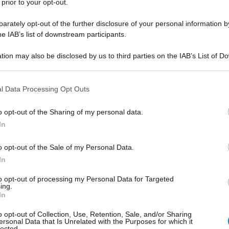
 prior to your opt-out.
imento
Anomalie ISA, lettere di compliance
va: il
relative all’anno d’imposta 2024 con
rately opt-out of the further disclosure of your personal information by
14 LUG
nnale
possibili impatti sul concordato
he IAB’s list of downstream participants.
e e si
preventivo biennale 2025/2026
ità in
tion may also be disclosed by us to third parties on the IAB’s List of 
 that may further disclose it to other third parties.
 that this website/app uses one or more Google services and may gath
l Data Processing Opt Outs
including but not limited to your visit or usage behaviour. You may click 
 to Google and its third-party tags to use your data for below specifi
o opt-out of the Sharing of my personal data.
ogle consent section.
In
o opt-out of the Sale of my Personal Data.
6 AGOSTO 2026
6 AGO
In
to opt-out of processing my Personal Data for Targeted
ing.
In
o opt-out of Collection, Use, Retention, Sale, and/or Sharing
ersonal Data that Is Unrelated with the Purposes for which it
5 AGO
lected.