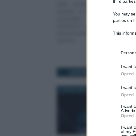
third parties
Dalla riproposizione del ravved
speciale ai premi per chi rinno
You may sepa
concordato preventivo bie
parties on t
2026/2027 torna all’attenzion
preannunciano interessanti nov
This informa
Participants
autunno
Please note
Persona
information 
deny consent
I want t
in below Go
LAVORO
Opted 
I want t
6 AGOSTO 2026
Opted 
I want 
Advertis
Opted 
I want t
of my P
was col