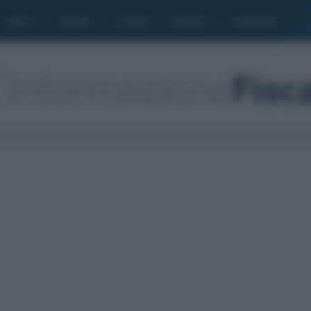
Lavoro
Moduli
Società
Bilancio
Academy