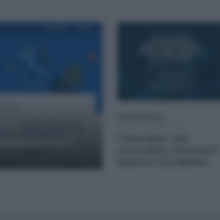
Sandra Pennacini
CORSI DI FORMAZIONE
Concordare, non
 piattaforma e
concordare, rinnovare?
Questo è il problema