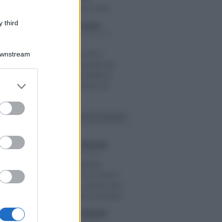
dichiarazioni 2025
 third
Sandra Pennacini
-
LIO 2026
DICHIARAZIONE DEI
REDDITI
CPB 2026-2027:
Downstream
rinnovo penalizzato
dall’impossibilità di
er and store
adeguamento ISA
to grant or
ed purposes
VAI ALLA SEZIONE
Francesco Rodorigo
-
STO 2026
LEGGI E PRASSI
Carta d’identità
provvisoria: pronto il
modello, quanto dura
e chi la può richiedere
Francesco Rodorigo
-
STO 2026
LEGGI E PRASSI