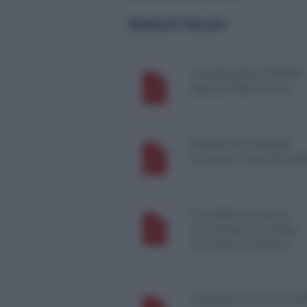
Moduli fiscali
Comunicazione domicilio
Agenzia delle Entrate
Modello RLI editabile
locazioni e contratti d’aff
Il modello EAS per le
associazioni: fac simile,
istruzioni e scadenza
Comodato d’uso: fac sim