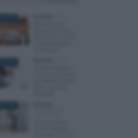
VAI ALLA SEZIONE
Rosy D’Elia
-
FISCO
STO 2026
Riforma fiscale:
dichiarazione di fine
lavori, ma le novità di
29 decreti legislativi
non bastano
Rosy D’Elia
-
FISCO
STO 2026
Arriva la compliance
locale: tasse scontate
per l’addebito diretto,
lettere e avvisi su
irregolarità
Rosy D’Elia
-
STO 2026
DICHIARAZIONI E
ADEMPIMENTI
Decreto Omnibus:
ancora novità per il
concordato, ma non