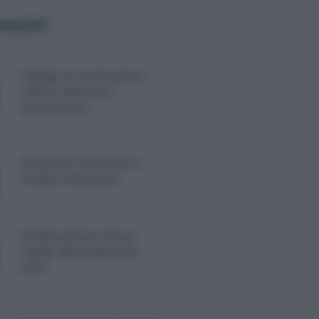
 moduli
Obbligo di comunicazione
dell’uso dell’AI per i
professionisti
Esenzione Canone RAI: il
modulo di domanda
Modulo pdf per il Bonus
Natale sulla tredicesima
2024