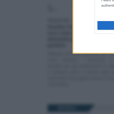
authenti
Francesco Oliva
-
CORSI DI FORMAZIONE
Voucher Cloud & Cybersecurit
ecco come e quando present
domanda per i contributi a f
perduto
Webinar formativo gratuito per sp
come ottenere i contributi a
perduto per gli investimenti in h
e software posti in essere dalle 
nell’ambito di progetti cloud e di si
informatica
MODULI