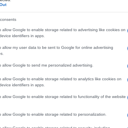
Out
SE
Francesco Rodorigo
-
INCENTIVI ALLE IMPRESE
 il
Bonus carburante per
consents
a
l’agricoltura: le istruzioni per la
fruizione
5 AGO
o allow Google to enable storage related to advertising like cookies on
evice identifiers in apps.
ntivi è
Arrivano le istruzioni per la fruizione del
. Per i
bonus carburante dedicato alle imprese
o allow my user data to be sent to Google for online advertising
à però
dell’agricoltura. Requisiti e modalità di
s.
domanda
to allow Google to send me personalized advertising.
o allow Google to enable storage related to analytics like cookies on
evice identifiers in apps.
o allow Google to enable storage related to functionality of the website
28 LUGLIO 2026
12 LUG
o allow Google to enable storage related to personalization.
o allow Google to enable storage related to security, including