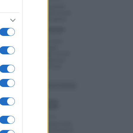
Ferie non godute:
contributi da versare
entro il 20 agosto
Francesco Rodorigo
-
STO 2026
LEGGI E PRASSI
Disability Card e
contrassegno
parcheggio: al via le
nuove regole per
usarli in Europa
VAI ALLA SEZIONE
Francesco Oliva
/
LIO 2026
Giulia Lansarotti
-
CORSI DI
FORMAZIONE
Cybersecurity: novità
e incentivi 2026 per le