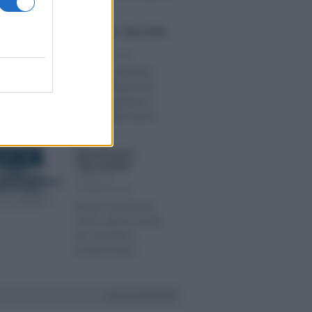
aziende
Paolo Soro
/
Rosy D’Elia
-
UGNO 2026
CORSI DI
FORMAZIONE
Regime impatriati
2026: webinar live,
guida operativa e
analisi delle ultime
novità
Manuela Baltolu
/
UGNO 2026
Elisa Cirimbelli
-
CORSI DI
FORMAZIONE
Bonus assunzioni
2026: tutte le novità
per aziende e
professionisti
VAI ALLA SEZIONE