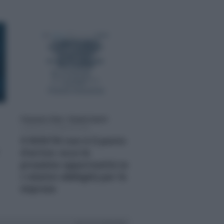
Francesco Oliva
/
Claudia Gaschi
CORSI DI FORMAZIONE
Il RENTRI non è il punto
d’arrivo: ecco le
prossime opportunità (e
i relativi obblighi) per le
imprese