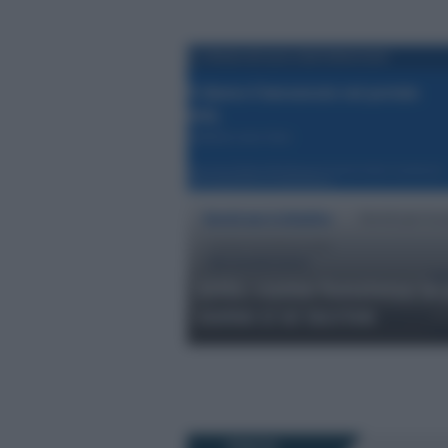
SIISL: come funziona la
come ci si iscrive