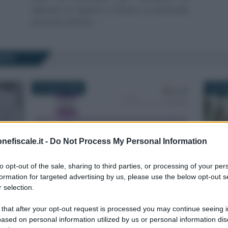
adesioni di regioni e comuni. La domanda
parte da ottobre
ITI
27 LUGLIO 2026
15 LUG
nefiscale.it -
Do Not Process My Personal Information
to opt-out of the sale, sharing to third parties, or processing of your per
14 LUG
formation for targeted advertising by us, please use the below opt-out s
DDITI
Sandra Pennacini
-
DICHIARAZIONE DEI REDDITI
 selection.
2027,
Anomalie ISA, lettere di
xtra
compliance fuori tempo massimo
 that after your opt-out request is processed you may continue seeing i
 campo
e rischi sul CPB
ased on personal information utilized by us or personal information dis