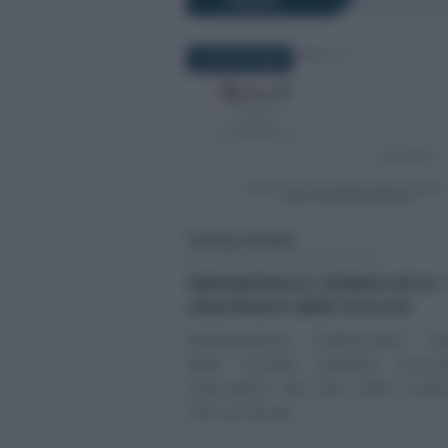
FISCO
6 AGOSTO 2026
Francesco Rodorigo
-
DICHIARAZIONI E ADEMPIMENTI
Adempimento collaborativo: 
chiarimenti delle Entrate
Adempimento collaborativo: l’A
delle Entrate pubblica istruz
chiarimenti alla luce delle novit
riforma fiscale