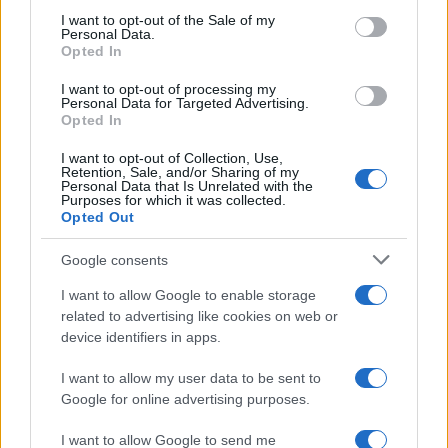
DICHIARAZIONE DEI REDDITI
services and may gather and store information including but
I want to opt-out of the Sale of my
Dichiarazione dei redditi
Personal Data.
not limited to your visit or usage behaviour. You may click to
omessa o tardiva: chi paga
Opted In
grant or deny consent to Google and its third-party tags to
le sanzioni?
use your data for below specified purposes in below Google
I want to opt-out of processing my
consent section.
Personal Data for Targeted Advertising.
Opted In
Anna Maria D’Andrea
-
31 LUGLIO 2025
DICHIARAZIONE DEI REDDITI
I want to opt-out of Collection, Use,
Retention, Sale, and/or Sharing of my
Partite IVA, come funziona la
Personal Data that Is Unrelated with the
“pagella fiscale”
Purposes for which it was collected.
Opted Out
Google consents
I want to allow Google to enable storage
related to advertising like cookies on web or
device identifiers in apps.
Iscriviti alla nostra
NEWSLETTER
I want to allow my user data to be sent to
Google for online advertising purposes.
Resta informato su notizie, aggiornamenti fiscali
I want to allow Google to send me
e moduli scaricabili!