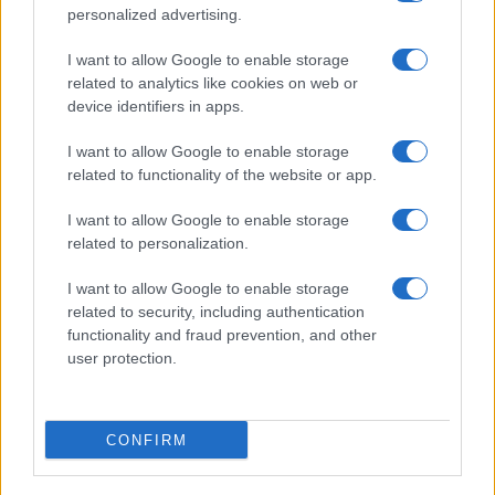
personalized advertising.
I want to allow Google to enable storage
related to analytics like cookies on web or
device identifiers in apps.
I want to allow Google to enable storage
Acconsento al
trattamento dei dati personali
ai sensi degli
related to functionality of the website or app.
articoli 13-14 del GDPR 2016/679.
I want to allow Google to enable storage
related to personalization.
I want to allow Google to enable storage
Informazione Fiscale S.r.l. - P.I. / C.F.: 13886391005
related to security, including authentication
Testata giornalistica iscritta presso il Tribunale di Velletri al n°
functionality and fraud prevention, and other
14/2018
|
Iscrizione ROC n. 31534/2018
user protection.
Redazione e contatti
|
Informativa sulla Privacy
Preferenze privacy
|
Whistleblowing
|
Codice Etico
|
Modello 231
|
ISO
9001:2015
CONFIRM