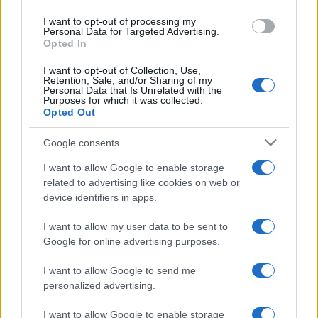
Bonus RdC: istruzioni e
use your data for below specified purposes in below Google
modulo di domanda
I want to opt-out of processing my
consent section.
Personal Data for Targeted Advertising.
Opted In
Redazione
-
I want to opt-out of Collection, Use,
2 MAGGIO 2018
Retention, Sale, and/or Sharing of my
MODULI DEL LAVORO
Personal Data that Is Unrelated with the
Anticipo NASPI 2018:
Purposes for which it was collected.
istruzioni e modulo
Opted Out
domanda
Google consents
I want to allow Google to enable storage
SCARICA I MODULI
related to advertising like cookies on web or
device identifiers in apps.
Indennità di malattia INPS: fac simile
I want to allow my user data to be sent to
modulo di domanda
Google for online advertising purposes.
I want to allow Google to send me
personalized advertising.
I want to allow Google to enable storage