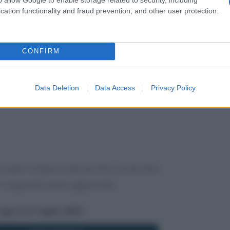
 scadenze in caso di
rateizzazione
.
cation functionality and fraud prevention, and other user protection.
CONFIRM
Data Deletion
Data Access
Privacy Policy
zionare l’importo dovuto fino al termine
il seguente piano aggiornato:
oga al 21 luglio 2025: