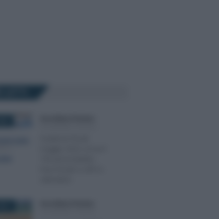
Ù LETTI
Anna Maria D’Andrea
-
2022
SCADENZE FISCALI
Scadenze fiscali
maggio 2022: al via il
730 precompilato.
Pace fiscale e LIPE in
calendario
Anna Maria D’Andrea
-
2017
SCADENZE FISCALI