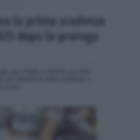
adenze fiscali
iva la prima scadenza
025 dopo la proroga
uglio per il saldo e il primo acconto
s sul calendario delle scadenze e
o a rate