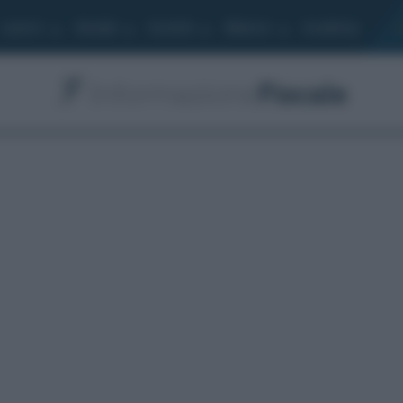
Lavoro
Moduli
Società
Bilancio
Academy