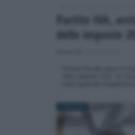
/
/
/
Fisco
Dichiarazioni e adempimenti
Sc
Partite IVA, arr
delle imposte 2
Francesco Oliva
-
SCADENZE FISCALI
Partite IVA alla cassa il 21 l
delle imposte 2025. Un focu
sulle regole per il pagament
18 LUGLIO 2025