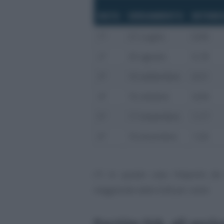
RATA
VERSAMENTO
INTERES
1ª
21 Luglio
0,00
2ª
20 agosto
0,18
3ª
16 settembre
0,51
4ª
16 ottobre
0,84
5ª
17 novembre
1,17
6ª
16 dicembre
1,50
(*) In questo caso l’importo da 
maggiorato dello 0,40 per cento
Partite IVA, gli escl