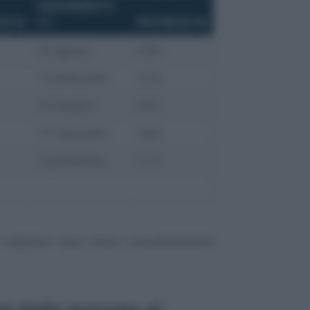
VERSAMENTO
SI %
(*)
INTERESSI %
20 agosto
0,00
16 settembre
0,18
16 ottobre
0,51
17 novembre
0,84
16 dicembre
1,17
rateizzare deve essere preventivamente
usi dalla proroga al