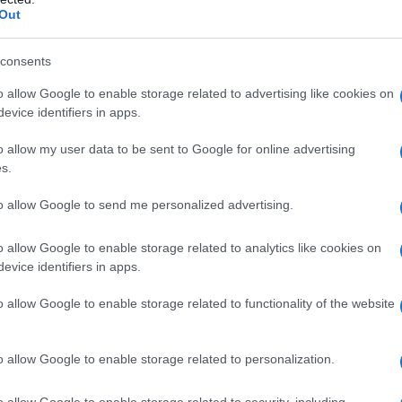
ncordato prevista dagli articoli 20-bis e
Out
consents
Concordato preventivo
o allow Google to enable storage related to advertising like cookies on
biennale 2025 2026:
evice identifiers in apps.
video corso (con crediti)
o allow my user data to be sent to Google for online advertising
e guida completa
s.
aggiornata
to allow Google to send me personalized advertising.
Academy: 40,00 €
o allow Google to enable storage related to analytics like cookies on
VEDI SU ACADEMY
evice identifiers in apps.
o allow Google to enable storage related to functionality of the website
er chi paga a rate
o allow Google to enable storage related to personalization.
osto con maggiorazione dello 0,40 per
o allow Google to enable storage related to security, including