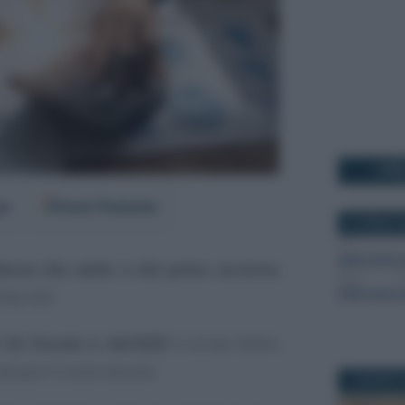
I PI
er
Fonti Preferite
27 APRILE 
enza del saldo e del primo acconto
tite IVA.
l
DL Fiscale n. 84/2025
è ormai dietro
ersare il conto dovuto.
1 AGOSTO 