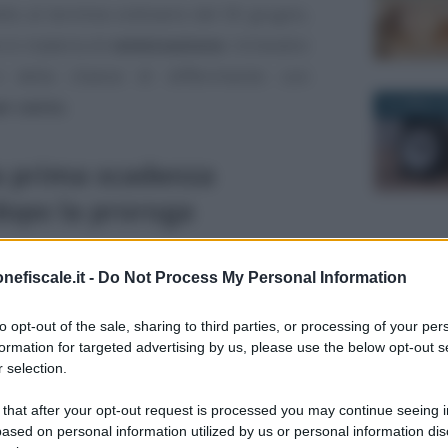
petto al termine ordinario del 30 giugno,
 in materia di
rateizzazione
. Un’analisi
e della chance di differimento con
er cento
.
25 APRILE 
la prima scadenza
dopo la proroga
 n. 84/2025
ha previsto la
proroga dei
nefiscale.it -
Do Not Process My Personal Information
30 GIUGNO 
arazioni dei redditi
.
to opt-out of the sale, sharing to third parties, or processing of your per
naria al 30 giugno
slitta al 21 luglio
e
formation for targeted advertising by us, please use the below opt-out s
 selection.
 that after your opt-out request is processed you may continue seeing i
no cause di esclusione dagli stessi;
ased on personal information utilized by us or personal information dis