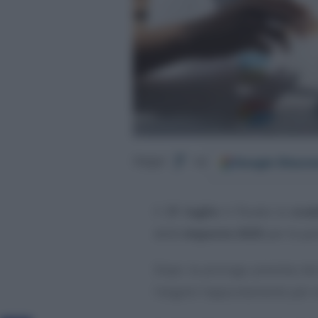
Google
Discov
Segui
su
Il
21 luglio
è fissata la
scad
delle
imposte 2025
per le par
Dopo la proroga prevista da
l’angolo l’appuntamento per v