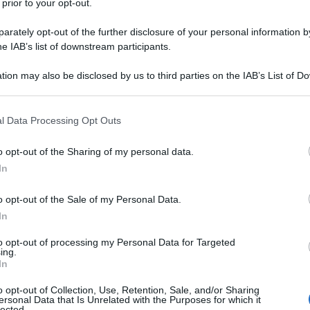
 prior to your opt-out.
29 AGOSTO
egime di vantaggio
, nonché quelli che
ario
;
rately opt-out of the further disclosure of your personal information by
he IAB’s list of downstream participants.
 a società, associazioni e imprese che
tion may also be disclosed by us to third parties on the IAB’s List of 
 that may further disclose it to other third parties.
nti risultanti dalle dichiarazioni dei
 that this website/app uses one or more Google services and may gath
l Data Processing Opt Outs
including but not limited to your visit or usage behaviour. You may click 
2025
) dalla dichiarazione IRAP così come
 to Google and its third-party tags to use your data for below specifi
o opt-out of the Sharing of my personal data.
 anche il termine per i pagamenti con
ogle consent section.
In
cento
.
o opt-out of the Sale of my Personal Data.
are l’importo dovuto entro il
20 agosto
,
In
essivi rispetto al nuovo termine del 21
to opt-out of processing my Personal Data for Targeted
ing.
In
o opt-out of Collection, Use, Retention, Sale, and/or Sharing
versamento riguarda anche l’imposta
ersonal Data that Is Unrelated with the Purposes for which it
lected.