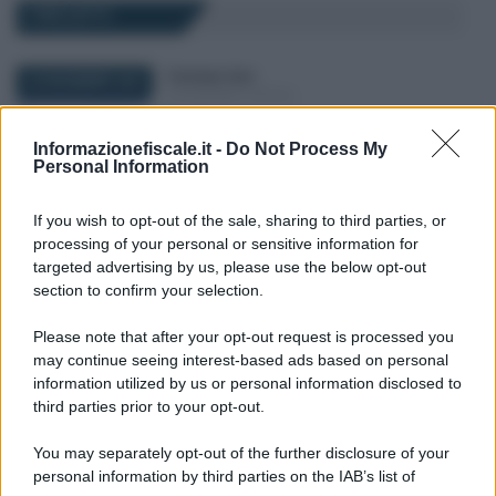
I PIÙ LETTI
Tommaso Gavi
-
30 DICEMBRE 2024
SCADENZE FISCALI
Scadenze fiscali gennaio
2025: dal secondo acconto
Informazionefiscale.it -
Do Not Process My
Personal Information
delle imposte all’esonero dal
canone RAI
If you wish to opt-out of the sale, sharing to third parties, or
processing of your personal or sensitive information for
Anna Maria D’Andrea
-
targeted advertising by us, please use the below opt-out
1 AGOSTO 2017
SCADENZE FISCALI
section to confirm your selection.
Sospensione feriale dei
termini: cos’è e come
Please note that after your opt-out request is processed you
funziona?
may continue seeing interest-based ads based on personal
information utilized by us or personal information disclosed to
third parties prior to your opt-out.
Anna Maria D’Andrea
-
26 MARZO 2026
SCADENZE FISCALI
You may separately opt-out of the further disclosure of your
Rottamazione al capolinea,
personal information by third parties on the IAB’s list of
730 al via: le scadenze fiscali