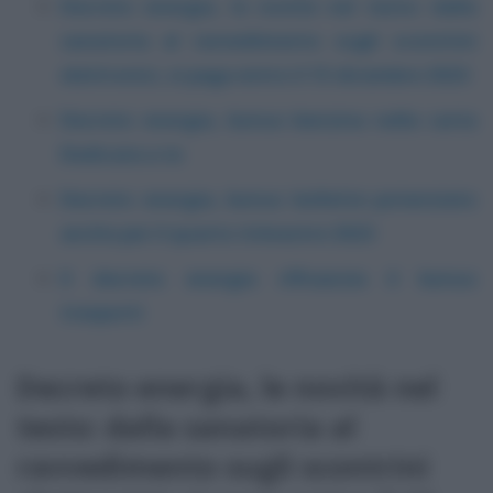
Decreto energia, le novità nel testo: dalla
sanatoria al ravvedimento sugli scontrini
elettronici, si paga entro il 15 dicembre 2023
Decreto energia, bonus benzina nella carta
Dedicata a te
Decreto energia, bonus bollette potenziato
anche per il quarto trimestre 2023
Il decreto energia rifinanzia il bonus
trasporti
Decreto energia, le novità nel
testo: dalla sanatoria al
ravvedimento sugli scontrini