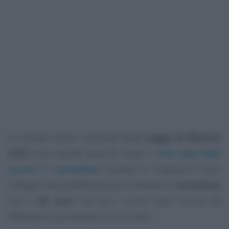
Le ultime risorse stanziate dalla
Legge di Bilancio
2023
sono andate esaurite dopo il
click day dello
scorso 1° settembre
, quando in migliaia si sono
collegati alla piattaforma per richiedere il
contributo
fino a
60 euro
ma solo i primi sono riusciti ad
effettuare la domanda con successo.