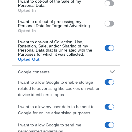
I want to opt-out of the Sale of my
Sicurezza sul lavoro: le
Personal Data.
not limited to your visit or usage behaviour. You may click to
novità del modello OT23 per
Opted In
grant or deny consent to Google and its third-party tags to
la riduzione dei premi INAIL
use your data for below specified purposes in below Google
I want to opt-out of processing my
consent section.
Personal Data for Targeted Advertising.
Opted In
Anna Maria D’Andrea
-
7 GIUGNO 2024
LEGGI E PRASSI
I want to opt-out of Collection, Use,
Retention, Sale, and/or Sharing of my
Domanda carta acquisti:
Personal Data that Is Unrelated with the
requisiti e come si richiede
Purposes for which it was collected.
Opted Out
Google consents
I want to allow Google to enable storage
related to advertising like cookies on web or
device identifiers in apps.
Iscriviti alla nostra
NEWSLETTER
I want to allow my user data to be sent to
Google for online advertising purposes.
Resta informato su notizie, aggiornamenti fiscali
I want to allow Google to send me
e moduli scaricabili!
personalized advertising.