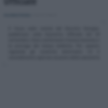
Ufficiale
Anna Maria D’Andrea
-
LEGGI E PRASSI
Il focus sulle novità del Decreto Energia,
pubblicato sulla Gazzetta Ufficiale del 29
settembre. Sono confermati il bonus benzina e
la proroga dei bonus bollette. Per quanto
riguarda gli scontrini elettronici c’è il
ravvedimento operoso al posto della sanatoria