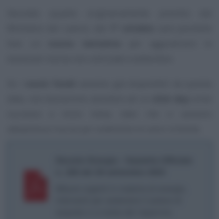
Secondo quanto originariamente previsto dal
Ministero del Lavoro, dal
1° ottobre
sarà possibile
fare un
nuovo tentativo
per aggiudicarsi le
eventuali risorse non utilizzate a settembre.
Se i
nuovi fondi
saranno già disponibili da questa
data, non dovremmo assistere ad un
click day
come
successo a inizio mese, dato che ci saranno
abbastanza risorse per soddisfare le varie richieste.
Decreto Energia - Gazzetta Ufficiale
n. 228 del 29 settembre 2023
Misure urgenti in materia di energia,
interventi per sostenere il potere di
acquisto e a tutela del risparmio.