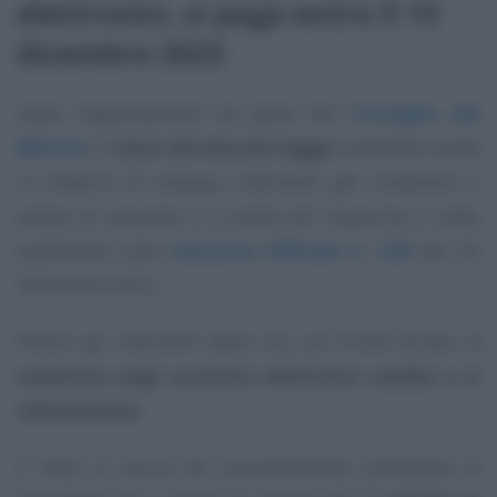
elettronici, si paga entro il 15
dicembre 2023
Dopo l’approvazione da parte del
Consiglio dei
Ministri
, il
testo del decreto legge
contenete novità
in materia di energia, interventi per sostenere il
potere di acquisto e a tutela del risparmio è stato
pubblicato sulla
Gazzetta Ufficiale n. 228
del 29
settembre 2023.
Diversi gli interventi attesi ma, sul fronte fiscale, la
sanatoria sugli scontrini elettronici cambia e si
ridimensiona
.
Il testo in bozza del provvedimento prevedeva la