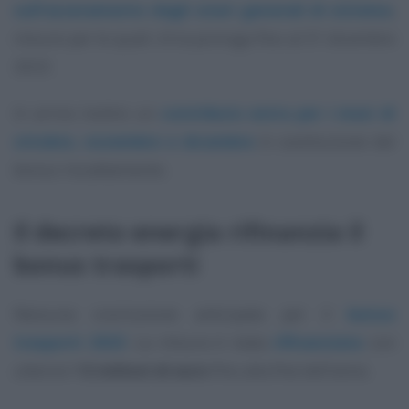
sull’azzeramento degli oneri generali di sistema
,
misure per le quali c’è la proroga fino al 31 dicembre
2023.
In arrivo inoltre un
contributo extra per i mesi di
ottobre, novembre e dicembre
in sostituzione del
bonus riscaldamento.
Il decreto energia rifinanzia il
bonus trasporti
Nessuna conclusione anticipata per il
bonus
trasporti 2023
. La misura è stata
rifinanziata
con
ulteriori
12 milioni di euro
fino alla fine dell’anno.