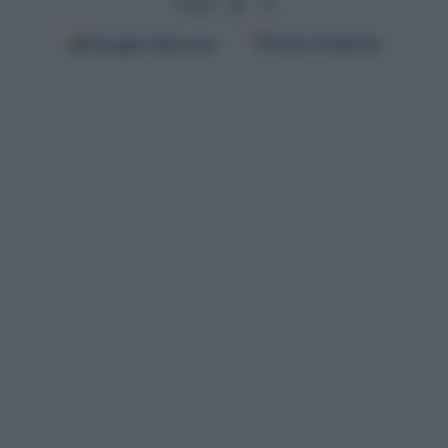
Segui
su
Google
Discover
Fonti Preferite