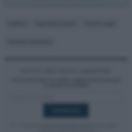
Pubblico
Agevolazioni fiscali
Decreto Legge
Scontrino elettronico
Iscriviti alla nostra newsletter
Resta informato su notizie, aggiornamenti fiscali
e moduli scaricabili!
Acconsento al
trattamento dei dati personali
ai sensi degli
articoli 13-14 del GDPR 2016/679.