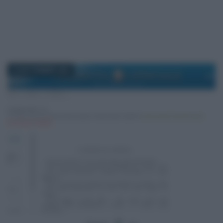
30 SETTEMBRE 2023