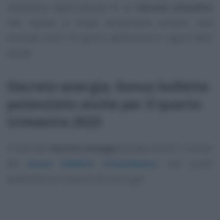
necessaria l’approvazione di un
decreto attuativo
che, stando ai tempi attualmente previsti, sarà
emanato entro 30 giorni dall’entrata in vigore delle
novità.
Decreto energia, bonus bollette
potenziato anche per il quarto
trimestre 2023
Il testo del
decreto energia
prevede anche il rinnovo
del
bonus bollette straordinario
, con sconti
potenziati sui consumi di luce e gas.