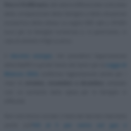
fino a 15.000 euro
, dal valore differenziato sulla base
della composizione della famiglia e della situazione
economica della stessa. La soglia ISEE sale a 30.000
euro per le famiglie numerose e, in particolare, in
caso di almeno 4 figli a carico.
Il
decreto energia
, che precederà l’approvazione
della NaDEF e quindi l’avvio dei lavori per la
Legge di
Bilancio 2024
, conferma l’agevolazione anche per i
mesi di
ottobre, novembre e dicembre
, evitando
così un aumento della spesa per le famiglie in
difficoltà.
Non solo bonus sociale: il testo del decreto interviene
anche sull’
IVA al 5 per cento sul gas e