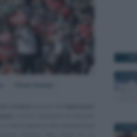
I PI
10 NOVEMB
er
Fonti Preferite
imo 4 marzo
da parte dell’
Ispettorato
Anpal
. I motivi? I dipendenti di entrambi
clusi dall’erogazione della perequazione
5 DICEMBRE
trazione prevista nella bozza di un