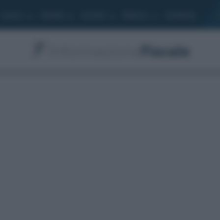
Lavoro
Moduli
Società
Bilancio
Academy