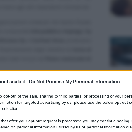
 invece agli altri dipendenti ministeriali.
organizzazioni sindacali che hanno fissato
che comprende
Usb pubblico impiego
,
Fp
fintesa Fp
e
Confsal Unsa
protestano
27 MARZO 2
finanziamento degli obiettivi di
lotta al
ano stati inclusi nel
Piano nazionale di
nefiscale.it -
Do Not Process My Personal Information
trativo di supporto ridotto all’osso
6 MARZO 2
to opt-out of the sale, sharing to third parties, or processing of your per
in una nota di Usb - sempre più privo
formation for targeted advertising by us, please use the below opt-out s
re meno formato e motivato, sempre
 selection.
lo, nonostante il singolo impegno dei
 that after your opt-out request is processed you may continue seeing i
trarre questo stato di cose… e questo
ased on personal information utilized by us or personal information dis