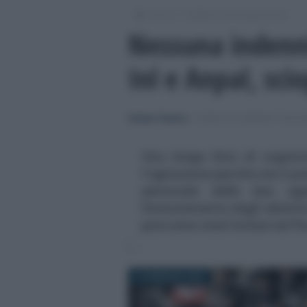
/
/
Lavoro
Pubblica Amministrazione
Nessuna indenni
Inl e Anpal, sci
Stefano Paterna
-
PUBBLICA AMMINISTRAZIO
Una lunga lista di organi
l'agitazione perché non è pre
personale delle due a
finanziamento degli obiettiv
pure sono stati inclusi nel Pn
19 FEBBRAIO 2022