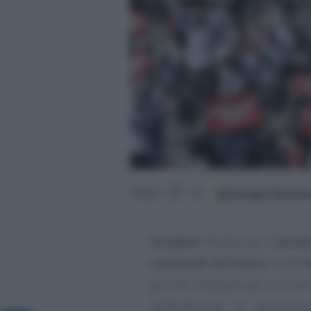
Google
Discov
Segui
su
Sciopero
fissato per il
pross
nazionale del lavoro
e dell’
gli enti risultano per ora es
dell’indennità di amminis