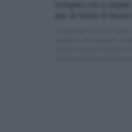
Sciopero Inl e Anpal
per la lotta al lav
In particolare, per l’Inl, quell
sindacati e dei lavoratori è l’a
materia di salute e sicurezza su
nuove assunzioni e senza adegua