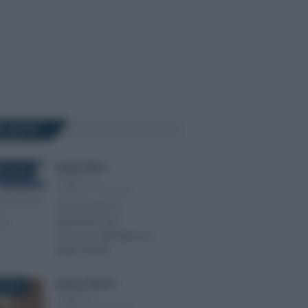
Ù LETTI
Alessio Mauro
-
RE 2025
PUBBLICA
AMMINISTRAZIONE
Ancora errori e
polemiche sul
concorso dell’Agenzia
delle Entrate
Stefano Paterna
-
 2019
PUBBLICA
AMMINISTRAZIONE