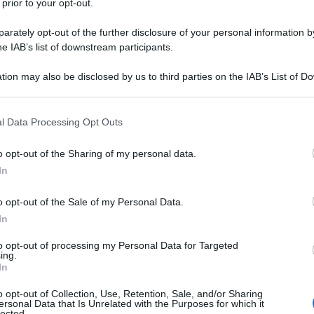
 prior to your opt-out.
24 NOVEMB
nzioni relative alle due ‘Agenzie’”
rately opt-out of the further disclosure of your personal information by
he IAB’s list of downstream participants.
ettaglio le ragioni dello sciopero del 4
tion may also be disclosed by us to third parties on the IAB’s List of 
 that may further disclose it to other third parties.
 that this website/app uses one or more Google services and may gath
l Data Processing Opt Outs
including but not limited to your visit or usage behaviour. You may click 
l senza indennità di
 to Google and its third-party tags to use your data for below specifi
o opt-out of the Sharing of my personal data.
ogle consent section.
In
o opt-out of the Sale of my Personal Data.
ressati prossimamente dall’erogazione di
In
00 e i 1500 euro all’anno
, secondo la
to opt-out of processing my Personal Data for Targeted
 delle indennità di amministrazione,
ing.
In
gge di bilancio del 2020.
o opt-out of Collection, Use, Retention, Sale, and/or Sharing
ersonal Data that Is Unrelated with the Purposes for which it
lected.