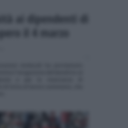
tà ai dipendenti di
opero il 4 marzo
NE
zzazioni sindacali ha proclamato
vista l'erogazione del beneficio al
genzie e per la mancanza di
i di lotta al lavoro sommerso, che
rr.