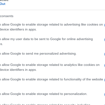
Out
consents
o allow Google to enable storage related to advertising like cookies on
evice identifiers in apps.
o allow my user data to be sent to Google for online advertising
s.
to allow Google to send me personalized advertising.
ato che per motivi non condivisi alle
o allow Google to enable storage related to analytics like cookies on
no proclamato lo sciopero nazionale del
evice identifiers in apps.
ll’
Agenzia nazionale politiche attive
o allow Google to enable storage related to functionality of the website
e agenzie, risulta escluso dalla bozza di
o allow Google to enable storage related to personalization.
cio venga riconosciuto esclusivamente ai
o allow Google to enable storage related to security, including