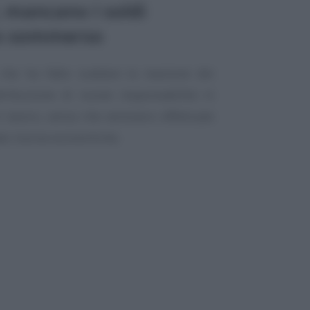
, mancano i soldi
oro sommerso
o che ha fatto scattare la reazione dei
ttribuzione di nuove responsabilità in
l lavoro, senza che venissero effettuate
te risorse economiche.