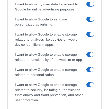
NEWSLETTER
I want to allow my user data to be sent to
Google for online advertising purposes.
Resta informato su notizie, aggiornamenti fiscali
I want to allow Google to send me
e moduli scaricabili!
personalized advertising.
I want to allow Google to enable storage
related to analytics like cookies on web or
device identifiers in apps.
I want to allow Google to enable storage
Acconsento al
trattamento dei dati personali
ai sensi degli
related to functionality of the website or app.
articoli 13-14 del GDPR 2016/679.
I want to allow Google to enable storage
related to personalization.
I want to allow Google to enable storage
Informazione Fiscale S.r.l. - P.I. / C.F.: 13886391005
related to security, including authentication
Testata giornalistica iscritta presso il Tribunale di Velletri al n°
functionality and fraud prevention, and other
14/2018
|
Iscrizione ROC n. 31534/2018
user protection.
Redazione e contatti
|
Informativa sulla Privacy