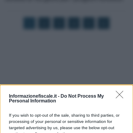
1
2
3
4
5
6
Informazionefiscale.it -
Do Not Process My
Personal Information
If you wish to opt-out of the sale, sharing to third parties, or
processing of your personal or sensitive information for
I PIÙ LETTI
targeted advertising by us, please use the below opt-out