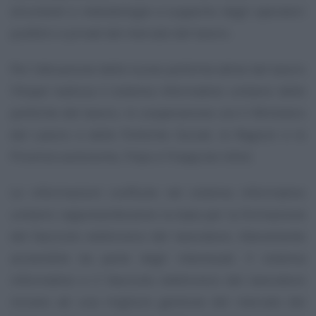
strumenti e metodologie a supporto degli operatori
pubblici e privati del mercato del lavoro.
Per l’attuazione delle nuove politiche attive del lavoro
l’Anpal realizza il sistema informativo unitario delle
politiche del lavoro, in cooperazione con il Ministero
del Lavoro e delle Politiche Sociali, le Regioni e le
Province autonome, l’Inps e l’Inapp (ex Isfol).
Le informazioni confluite nel sistema informativo
unitario rappresenteranno la base per la formazione
del fascicolo elettronico del lavoratore, liberamente
accessibile da parte degli interessati. Il sistema
informativo e il fascicolo elettronico del lavoratore
mirano ad una migliore gestione del mercato del