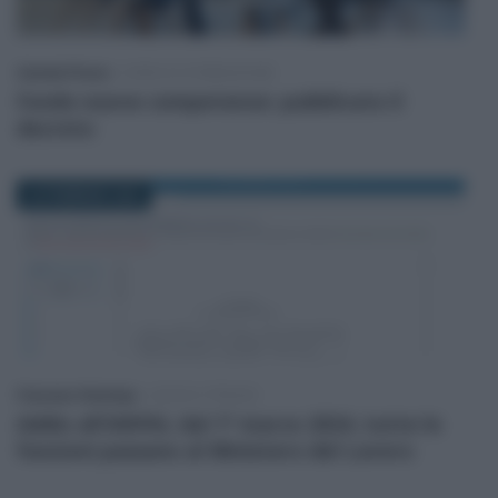
Carmela Picone
-
CORSI DI FORMAZIONE
Fondo nuove competenze: pubblicato il
decreto
20 FEBBRAIO 2024
Francesco Rodorigo
-
LEGGI E PRASSI
Addio all’ANPAL dal 1° marzo 2024, tutte le
funzioni passano al Ministero del Lavoro