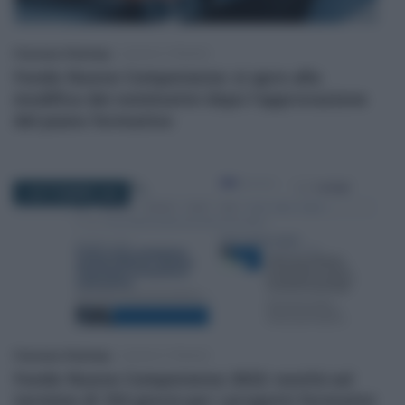
Francesco Rodorigo
-
LEGGI E PRASSI
Fondo Nuove Competenze: si apre alla
modifica dei nominativi dopo l’approvazione
del piano formativo
5 SETTEMBRE 2023
Francesco Rodorigo
-
LEGGI E PRASSI
Fondo Nuove Competenze 2022: novità sul
termine di 150 giorni per i progetti formativi