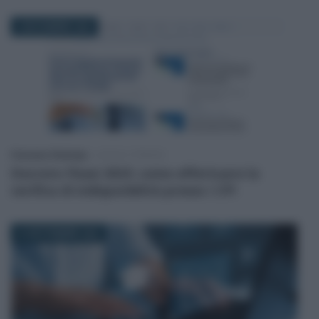
8 NOVEMBRE 2023
Francesco Rodorigo
-
LEGGI E PRASSI
Decreto Flussi 2023: come effettuare la
verifica di indisponiblità presso i CPI
21 SETTEMBRE 2023