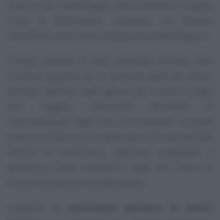
lavoro e del monitoraggio delle prestazioni erogate.
Tutte le informazioni contenute nel Sistema
informativo sono messe a disposizione delle Regioni.
L’Anpal coordina la Rete nazionale formata dalle
strutture regionali per le politiche attive del lavoro,
dall’Inps, dall’Inail, dalle agenzie per il lavoro e dagli
altri soggetti autorizzati all’attività di
intermediazione, dagli enti di formazione, da Anpal
Servizi (ex Italia Lavoro), dall’Inapp e dal sistema delle
Camere di commercio, industria, artigianato e
agricoltura, dalle università e dagli altri istituti di
scuola secondaria di secondo grado.
L’Agenzia ha
personalità giuridica di diritto