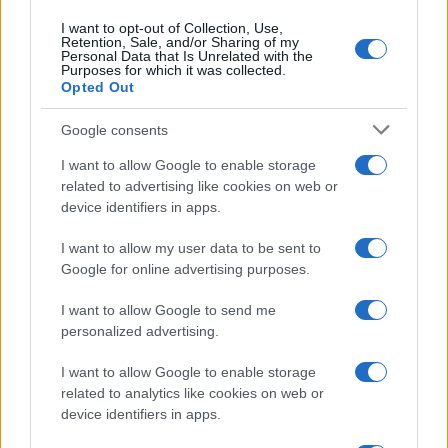
I want to opt-out of Collection, Use,
Francesco Rodorigo
-
LEGGI E PRASSI
Retention, Sale, and/or Sharing of my
Personal Data that Is Unrelated with the
Fondo Nuove Competenze: si apre alla modifica dei nominativi
Purposes for which it was collected.
dopo l’approvazione del piano formativo
Opted Out
Google consents
I want to allow Google to enable storage
related to advertising like cookies on web or
device identifiers in apps.
Iscriviti alla nostra
NEWSLETTER
I want to allow my user data to be sent to
Google for online advertising purposes.
Resta informato su notizie, aggiornamenti fiscali
I want to allow Google to send me
e moduli scaricabili!
personalized advertising.
I want to allow Google to enable storage
related to analytics like cookies on web or
device identifiers in apps.