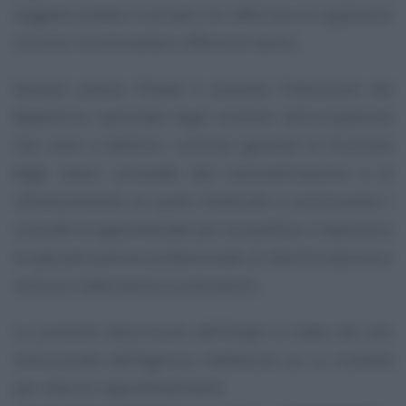
soggetti pubblici e privati e di rafforzare le capacità di
incontro tra domanda e offerta di lavoro.
Sempre presso l’Anpal è prevista l’istituzione del
Repertorio nazionale degli incentivi all’occupazione
che, oltre a definire i principi generali di fruizione
degli stessi, provvede alla razionalizzazione e al
rifinanziamento di quelli finalizzati a promuovere i
contratti di apprendistato per la qualifica, il diploma e
la specializzazione professionale, di alta formazione e
ricerca e l’alternanza scuola lavoro.
La presente descrizione dell’Anpal è tratta dal sito
istituzionale dell’Agenzia medesima cui si rimanda
per ulteriori approfondimenti