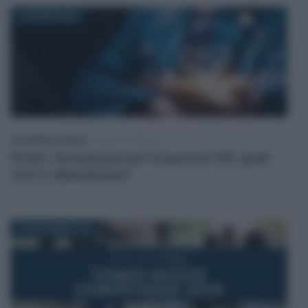
16 GIUGNO 2026
Anna Maria D’Andrea
-
LEGGI E PRASSI
ISCRO, formazione per le partite IVA: quali
corsi a disposizione?
27 NOVEMBRE 2024