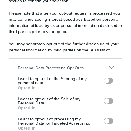
section to confirm your selection.
Please note that after your opt-out request is processed you
Anna Maria D’Andrea
-
LEGGI E PRASSI
may continue seeing interest-based ads based on personal
ISCRO, formazione per le partite IVA: quali corsi a disposizione?
information utilized by us or personal information disclosed to
third parties prior to your opt-out.
You may separately opt-out of the further disclosure of your
Carmela Picone
-
CORSI DI FORMAZIONE
personal information by third parties on the IAB’s list of
Fondo nuove competenze: pubblicato il decreto
downstream participants.
Personal Data Processing Opt Outs
This information may also be disclosed by us to third parties
Francesco Rodorigo
-
LEGGI E PRASSI
on the IAB’s List of Downstream Participants that may further
I want to opt-out of the Sharing of my
Addio all’ANPAL dal 1° marzo 2024, tutte le funzioni passano al
disclose it to other third parties.
personal data.
Ministero del Lavoro
Opted In
Please note that this website/app uses one or more Google
services and may gather and store information including but
I want to opt-out of the Sale of my
Personal Data.
not limited to your visit or usage behaviour. You may click to
Francesco Rodorigo
-
LEGGI E PRASSI
Opted In
grant or deny consent to Google and its third-party tags to
Decreto Flussi 2023: come effettuare la verifica di indisponiblità
use your data for below specified purposes in below Google
I want to opt-out of processing my
presso i CPI
consent section.
Personal Data for Targeted Advertising.
Opted In