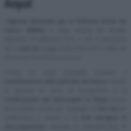
Anpal
L’
Agenzia Nazionale per le Politiche Attive del
Lavoro (ANPAL)
è stata istituita dal Decreto
legislativo 14 settembre 2015, n. 150, di attuazione
del c.d.
Jobs Act
(Legge 10 dicembre 2014, n.183), che
all’articolo 9 ne elenca le funzioni.
L’Anpal ha come principale obiettivo il
coordinamento delle politiche del lavoro
a favore
di persone in cerca di occupazione e la
ricollocazione dei disoccupati in Naspi
(nuova
assicurazione sociale per l’impiego), in
Dis-Coll
per
collaboratori e precari o in
Asdi (assegno di
disoccupazione)
, mediante la predisposizione di