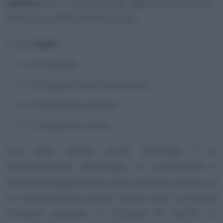
pubblico
ed è sottoposta alla vigilanza del Ministro
del lavoro e delle politiche sociali.
I suoi
organi
:
il Presidente;
il Consiglio di amministrazione;
il Consiglio di vigilanza;
il Collegio dei revisori.
Una delle attività iniziali dell’Anpal è la
sperimentazione dell’assegno di ricollocazione a
favore dei soggetti disoccupati percettori di Naspi, la
cui disoccupazione ecceda i quattro mesi. La somma
concessa, graduata in funzione del profilo di