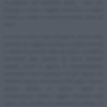
occupabilità, sarà spendibile presso i centri per
l’impiego o presso i soggetti accreditati a svolgere
funzioni e compiti in materia di politiche attive del
lavoro.
A tal fine la stessa Anpal provvede ad istituire l’Albo
nazionale dei soggetti accreditati a svolgere funzioni
in materia di politiche attive del lavoro, un Sistema
informativo delle politiche del lavoro. Nell’Albo
vengono iscritte le agenzie di somministrazione
accreditate a livello nazionale e le altre agenzie che
intendono operare nel territorio delle regioni che non
abbiano istituito un proprio regime di
accreditamento, nonché i soggetti accreditati dalle
regioni, con l’obiettivo di valorizzare le sinergie tra