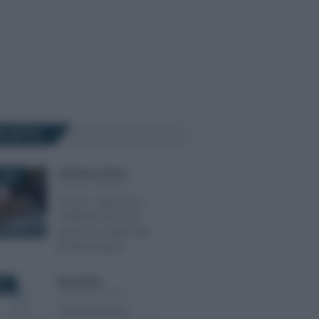
Ù LETTI
Gianfranco Antico
-
2025
LEGGI E PRASSI
Accessi, ispezioni e
verifiche: l’accesso
presso lo studio del
professionista
Rosy D’Elia
-
022
LEGGI E PRASSI
Comunicazione