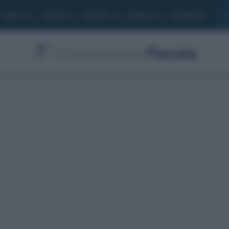
Lavoro
Moduli
Società
Bilancio
Academy