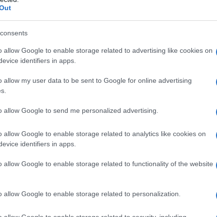
Out
consents
o allow Google to enable storage related to advertising like cookies on
olizzare una buona parte delle risorse
evice identifiers in apps.
zzato le clausole di salvaguardia
, e non
o allow my user data to be sent to Google for online advertising
clausola di salvaguardia si appesantisce
s.
l nuovo aumento delle accise iscritto a
to allow Google to send me personalized advertising.
rilizzazione, ad aumentare sarà il
costo
o allow Google to enable storage related to analytics like cookies on
evice identifiers in apps.
 poi il
taglio del cuneo fiscale
, per il
o allow Google to enable storage related to functionality of the website
 si limita essenzialmente a stanziare
euro per l’anno 2020 e 5.000 milioni di
o allow Google to enable storage related to personalization.
 2021.
o allow Google to enable storage related to security, including