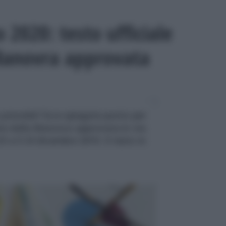
o 2020: testo ufficiale
 Manovra approvata
a prevede? Ecco spiegate punto per
ste dalla Manovra approvata in via
23 e il 24 dicembre 2019. Il testo in