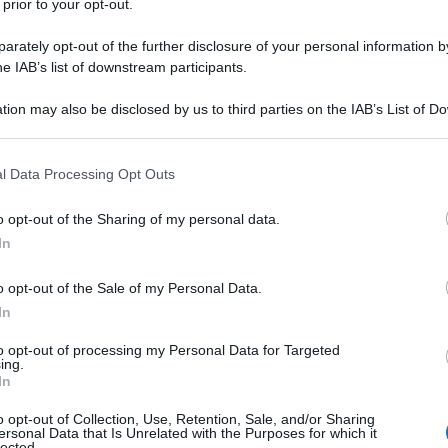
 prior to your opt-out.
25 OTTOBR
to arriverà a scadenza dal 1° luglio 2020.
rately opt-out of the further disclosure of your personal information by
le transazioni finanziarie così come la
he IAB’s list of downstream participants.
cannabis light.
tion may also be disclosed by us to third parties on the IAB’s List of 
 that may further disclose it to other third parties.
ime forfettario per le partite IVA
: dal
ontinuerà ad applicarsi ad imprese e
 that this website/app uses one or more Google services and may gath
l Data Processing Opt Outs
including but not limited to your visit or usage behaviour. You may click 
di ricavi annui, ma nel rispetto dei nuovi
 to Google and its third-party tags to use your data for below specifi
o opt-out of the Sharing of my personal data.
tori e redditi da lavoro dipendente o
ogle consent section.
In
o opt-out of the Sale of my Personal Data.
In
to opt-out of processing my Personal Data for Targeted
ing.
In
o opt-out of Collection, Use, Retention, Sale, and/or Sharing
ersonal Data that Is Unrelated with the Purposes for which it
lected.