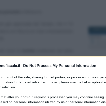
sa prevede
la Manovra.
one già approvata dal Senato, che il 16
8 APRILE 2
libera con fiducia al maxi emendamento
20.
ali sono le
novità
contenute nel testo
nefiscale.it -
Do Not Process My Personal Information
o dal Governo ha cambiato nuovamente
27 SETTEM
o 2020
rispetto alla versione licenziata
to opt-out of the sale, sharing to third parties, or processing of your per
formation for targeted advertising by us, please use the below opt-out s
travolta rispetto a quella approvata dal
 selection.
 that after your opt-out request is processed you may continue seeing i
ased on personal information utilized by us or personal information dis
ero per le bollette di luce e gas
; salvo