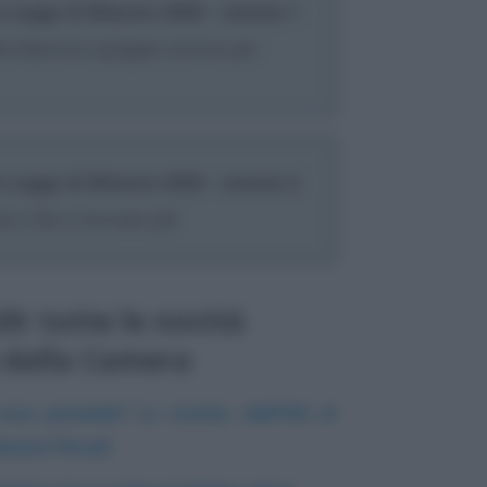
a Legge di Bilancio 2020 - volume 1
ella Manovra spiegate comma per
a Legge di Bilancio 2020 - volume 2
e il file in formato pdf
20: tutte le novità
 dalla Camera
osa prevede? Le novità, dall’IVA al
zioni fiscali