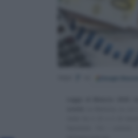
Google
Discov
Segui
su
Legge di Bilancio 2020: te
novità
. La Manovra, su cui i
notte tra il 23 e il 24 dice
favorevoli, 153 i contrari,
dell’approvazione.