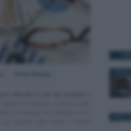
I PI
11 MAGGIO 
er
Fonti Preferite
sto ufficiale in pdf da scaricare e
l governo ha ottenuto la fiducia, nella
mbre ha ottenuto l’ok definitivo: 312 i
2 MARZO 2
 2 gli astenuti. Sono questi i numeri