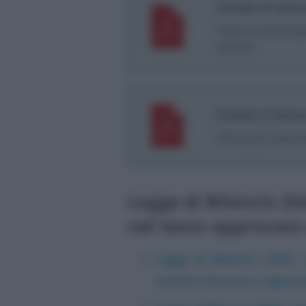
Schede di lettur
Tutte le novità d
comma
Schede di lettur
Clicca per scaricar
Legge di Bilancio 20
nel testo approvato
Legge di Bilancio 2020, c
riordino di bonus e agevola