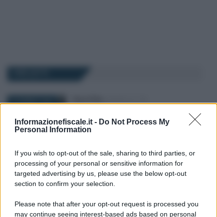
I PIÙ LETTI
Rosy D’Elia
-
MODELLO 730
30 APRILE 2026
Modello 730 precompilato:
l’avviso sul portale in caso di
Informazionefiscale.it -
Do Not Process My
Personal Information
CU rettificative
If you wish to opt-out of the sale, sharing to third parties, or
processing of your personal or sensitive information for
Rosy D’Elia
-
MODELLO 730
4 GIUGNO 2022
targeted advertising by us, please use the below opt-out
Modello 730/2022 con due
section to confirm your selection.
CU: il rischio del debito IRPEF
e le verifiche sul calcolo
Please note that after your opt-out request is processed you
dell’imposta
may continue seeing interest-based ads based on personal