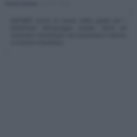
Francesco Rodorigo
-
LEGGI E PRASSI
Dall'INPS arriva la nuova video guida per i
beneficiari dell'assegno sociale. Serve ad
orientare i beneficiari nel mantenere il diritto
a ricevere il beneficio