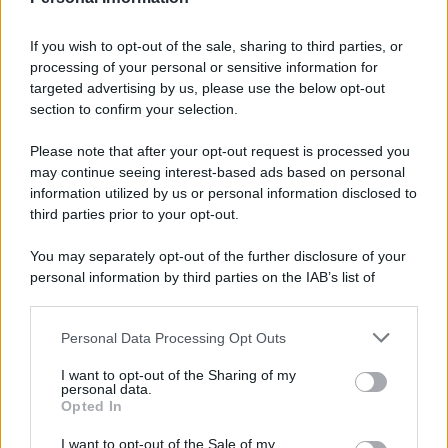
aziende crescono con il
numero di dipendenti
If you wish to opt-out of the sale, sharing to third parties, or
processing of your personal or sensitive information for
Rosy D’Elia
-
LEGGI E PRASSI
targeted advertising by us, please use the below opt-out
9 FEBBRAIO 2026
section to confirm your selection.
Trasparenza retributiva:
come cambieranno le
Please note that after your opt-out request is processed you
procedure di assunzione
may continue seeing interest-based ads based on personal
information utilized by us or personal information disclosed to
third parties prior to your opt-out.
Francesco Rodorigo
-
4 OTTOBRE 2025
LEGGI E PRASSI
You may separately opt-out of the further disclosure of your
4 ottobre festa nazionale:
personal information by third parties on the IAB’s list of
anche San Francesco entra in
downstream participants.
busta paga
Personal Data Processing Opt Outs
This information may also be disclosed by us to third parties
on the IAB’s List of Downstream Participants that may further
Anna Maria D’Andrea
-
6 FEBBRAIO 2026
I want to opt-out of the Sharing of my
disclose it to other third parties.
LEGGI E PRASSI
personal data.
Opted In
Fermo amministrativo, la
Please note that this website/app uses one or more Google
rottamazione blocca i bonus
services and may gather and store information including but
I want to opt-out of the Sale of my