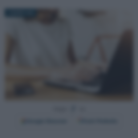
10 MARZO 2026
Segui
su
Google
Discover
Fonti Preferite