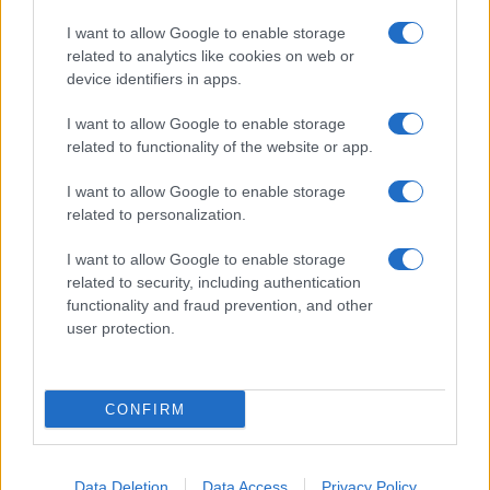
I want to allow Google to enable storage
related to analytics like cookies on web or
device identifiers in apps.
I want to allow Google to enable storage
Acconsento al
trattamento dei dati personali
ai sensi degli
related to functionality of the website or app.
articoli 13-14 del GDPR 2016/679.
I want to allow Google to enable storage
related to personalization.
I want to allow Google to enable storage
Informazione Fiscale S.r.l. - P.I. / C.F.: 13886391005
related to security, including authentication
Testata giornalistica iscritta presso il Tribunale di Velletri al n°
functionality and fraud prevention, and other
14/2018
|
Iscrizione ROC n. 31534/2018
user protection.
Redazione e contatti
|
Informativa sulla Privacy
Preferenze privacy
|
Whistleblowing
|
Codice Etico
|
Modello 231
|
ISO
9001:2015
CONFIRM
Data Deletion
Data Access
Privacy Policy