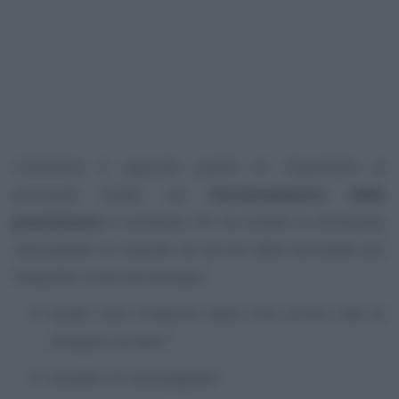
L’obiettivo è appunto quello di rispondere ai
principali dubbi sul
funzionamento della
prestazione
e orientare chi ha inviato la domanda,
anticipando le risposte ad alcune delle domande più
frequenti come ad esempio:
Quale sarà l’importo della mia prima rata di
Assegno sociale?;
Quando mi sarà pagata?;