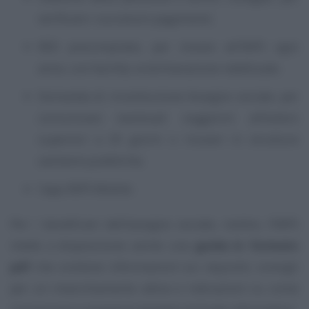
verificare i successivi pagamenti;
RED precompilato, per inviare all’INPS ogni
anno, con facilità, la dichiarazione reddituale;
Domanda di ricostituzione Assegno sociale, per
comunicare eventuali soggiorni all’estero
superiori a 29 giorni o ricoveri in strutture
sanitarie pubbliche;
l’app INPS Mobile.
Per i beneficiari dell’assegno sociale, inoltre, l’INPS
mette a disposizione anche una
guida in formato
pdf
che contiene informazioni sui requisiti, consigli
per un invecchiamento attivo e indicazioni su come