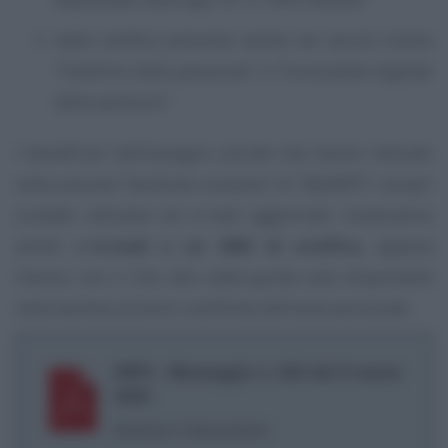
dalla notifica presente anche nei servizi online
“Cedolino della pensione” e “Consulente digitale
delle pensioni”.
I beneficiari dell’assegno sociale che hanno indicato
nella sezione “Gestione consensi” di “MyINPS” i propri
contatti cellulare ed e-mail aggiornati riceveranno
anche un’
e-mail o un SMS di notifica
, appena
l’avviso con il link alla video-guida sarà disponibile
nella bacheca (Centro notifiche) dell’area personale.
INPS - Messaggio n. 823 del 9 marzo
2026
Scarica il documento