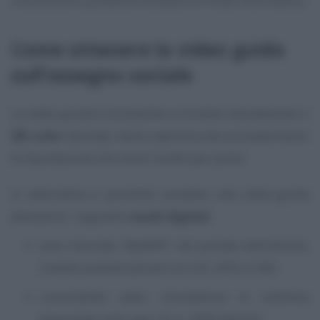
riconoscere e prevenire tentativi di frode informatica.
Come ottenere la video guida
sull’assegno sociale
La video-guida è accessibile e fruibile inquadrando il
QR code
riportato nella copertina del provvedimento
di liquidazione che viene inviato per posta.
In alternativa è possibile accedere alla video-guida
attraverso i seguenti
canali digitali
:
area riservata “MyINPS” del portale dell’Istituto,
tramite autenticazione con CIE, SPID o CNS;
consultando dallo smartphone le notifiche
depositate nelle app “IO” e “INPS Mobile”