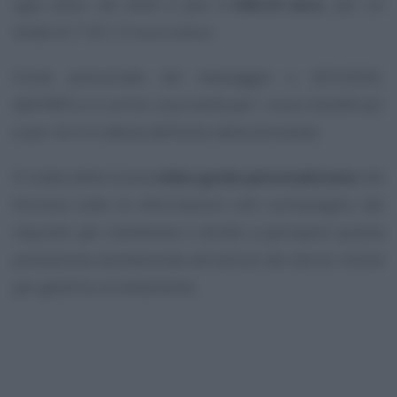
ogni anno: nel 2026 è pari a
546,24 euro
, per un
totale di 7.101,12 euro annui.
Come annunciato nel messaggio n. 823/2026,
dall’INPS è in arrivo una novità per i nuovi beneficiari
e per chi è in attesa dell’esito della domanda.
Si tratta della nuova
video guida personalizzata
che
fornisce tutte le informazioni utili sull’assegno: dai
requisiti per mantenere il diritto a percepire questa
prestazione assistenziale all’utilizzo dei servizi online
per gestirla correttamente.