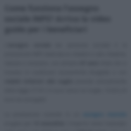
Come funziona l’assegno
sociale INPS? Arriva la video
guida per i beneficiari
L’
assegno sociale
(ex pensione sociale) è la
prestazione INPS dedicata ai cittadini e alle cittadine,
italiane e straniere, con almeno
67 anni
d’età che si
trovano in condizioni economiche disagiate e con
redditi inferiori alle soglie
previste annualmente
dalla legge (7.101,12 euro annui se single, 14.202,24
euro se coniugati).
La prestazione consiste in un
assegno mensile
erogato per
13 mensilità
. L’importo viene rivalutato