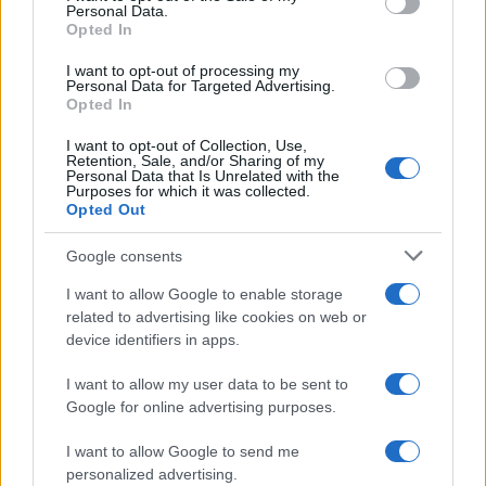
Personal Data.
not limited to your visit or usage behaviour. You may click to
Opted In
grant or deny consent to Google and its third-party tags to
use your data for below specified purposes in below Google
Francesco Rodorigo
-
7 SETTEMBRE 2022
I want to opt-out of processing my
LEGGI E PRASSI
consent section.
Personal Data for Targeted Advertising.
Società sportive: come
Opted In
iscriversi al Registro
I want to opt-out of Collection, Use,
nazionale delle attività
Retention, Sale, and/or Sharing of my
dilettantistiche, attivo dal 31
Personal Data that Is Unrelated with the
Purposes for which it was collected.
agosto
Opted Out
Google consents
I want to allow Google to enable storage
related to advertising like cookies on web or
device identifiers in apps.
Iscriviti alla nostra
NEWSLETTER
I want to allow my user data to be sent to
Google for online advertising purposes.
Resta informato su notizie, aggiornamenti fiscali
I want to allow Google to send me
e moduli scaricabili!
personalized advertising.