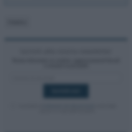
Pubblico
Iscriviti alla nostra newsletter
Resta informato su notizie, aggiornamenti fiscali
e moduli scaricabili!
Acconsento al
trattamento dei dati personali
ai sensi degli
articoli 13-14 del GDPR 2016/679.