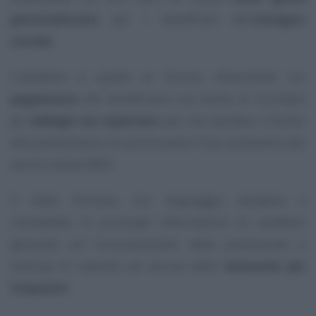
personalizzata
per i beneficiari dell’
assegno
sociale
.
L’obiettivo è quello di fornire chiarimenti sul
pagamento
del beneficiario ma anche di ricordare
gli
obblighi da rispettare
per non perdere il diritto
alla prestazione e di promuovere l’uso autonomo dei
servizi online INPS.
Il video fornisce, con linguaggio semplice e
immediato, le principali informazioni di carattere
generale sul funzionamento della prestazione e
anticipa le risposte ad alcune delle
domande più
frequenti
.