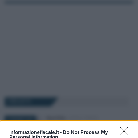
I PIÙ LETTI
Rosy D’Elia
-
LEGGI E PRASSI
8 GIUGNO 2026
Trasparenza e parità
salariale: gli obblighi per le
Informazionefiscale.it -
Do Not Process My
Personal Information