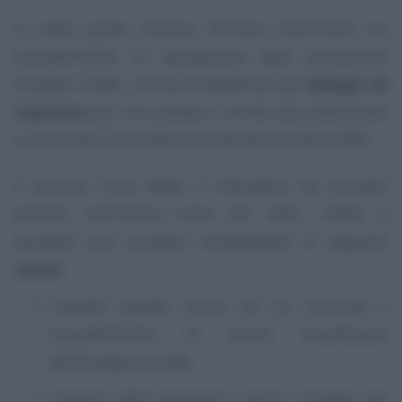
La video guida, dunque, fornisce chiarimenti sul
provvedimento di liquidazione della prestazione
(modello TE08), ricorda ai beneficiari gli
obblighi da
rispettare
per non perdere il diritto alla prestazione
e promuove l’uso autonomo dei servizi online INPS.
Il servizio, come detto, è interattivo: dai pulsanti
presenti nell’ultima scena del video, infatti, è
possibile può accedere direttamente ai seguenti
servizi
:
Cassetta postale online, da cui scaricare il
provvedimento di prima liquidazione
dell’Assegno sociale;
Cedolino della pensione e servizi collegati, per