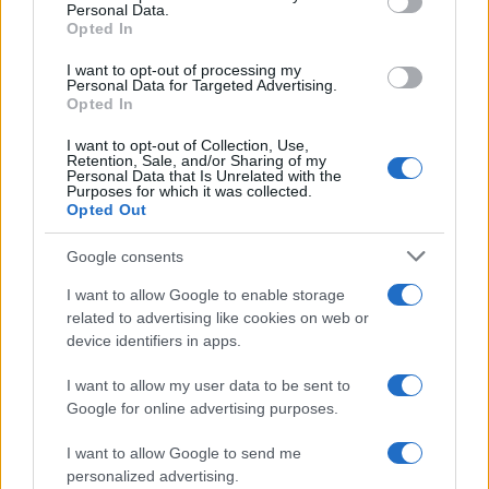
“pagella fiscale”
Personal Data.
not limited to your visit or usage behaviour. You may click to
Opted In
grant or deny consent to Google and its third-party tags to
use your data for below specified purposes in below Google
I want to opt-out of processing my
consent section.
Domenico Catalano
-
Personal Data for Targeted Advertising.
10 SETTEMBRE 2024
DICHIARAZIONE DEI REDDITI
Opted In
Mutuo cointestato:
I want to opt-out of Collection, Use,
detrazione interessi passivi
Retention, Sale, and/or Sharing of my
anche nell’anno della
Personal Data that Is Unrelated with the
Purposes for which it was collected.
donazione
Opted Out
Google consents
I want to allow Google to enable storage
related to advertising like cookies on web or
device identifiers in apps.
Iscriviti alla nostra
NEWSLETTER
I want to allow my user data to be sent to
Google for online advertising purposes.
Resta informato su notizie, aggiornamenti fiscali
I want to allow Google to send me
e moduli scaricabili!
personalized advertising.