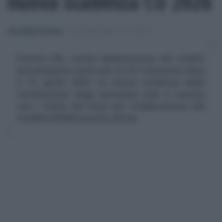
nuova scadenza CU 2026
Anna Maria D’Andrea
-
DICHIARAZIONE DEI REDDITI
Partite IVA, rischio dichiarazione dei redditi
precompilata vuota per le CU trasmesse dopo
il 15 aprile 2026. La nuova scadenza delle
certificazioni degli autonomi mal si concilia
con i tempi del Fisco per l'elaborazione del
modello Redditi pronto all'uso