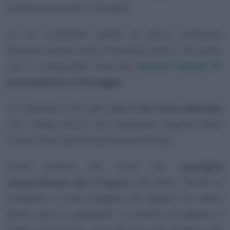
dichiarazione entro il 30 aprile.
Le CU contenenti redditi di lavoro autonomo
dovranno essere invece trasmesse entro il 30 aprile,
con il conseguente rinvio del
modello Redditi PF
precompilato al 20 maggio
.
Un calendario che però
non è del tutto allineato
con i tempi tecnici che impegnano l’Agenzia delle
Entrate nella fase di elaborazione dei dati.
Come emerso nel corso del
convegno
AssoSoftware del 4 marzo
, dal titolo
“Norme in
evoluzione e ruolo strategico del Software nei settori
fiscale, lavoro e gestionale”
, il sistema che genera il
Foglio Informativo, l’
hub
dei dati che vengono poi