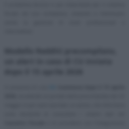
Il problema tecnico è poi importante per il sistema
fiscale nel suo complesso, andando a interessare
anche la gestione di studi professionali e
intermediari.
Modello Redditi precompilato,
un alert in caso di CU inviata
dopo il 15 aprile 2026
In presenza di una
CU
trasmessa dopo il 15 aprile
2026
, accedendo al portale della precompilata dal 20
maggio in poi sarà riportato un avviso, che informerà
sulla necessità di consultare i relativi dati nel
Cassetto Fiscale
e di procedere con l’integrazione