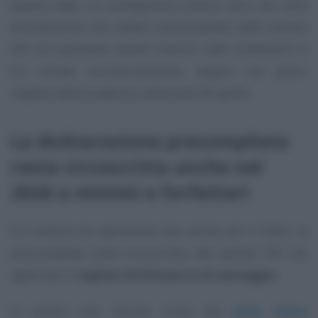
questa data. La conseguenza pratica sarà che nella
dichiarazione dei redditi precompilata delle partite
IVA non potranno essere inseriti i dati contenenti in
CU inviate successivamente, seppur nel pieno
rispetto della scadenza ultima del 30 aprile.
La dichiarazione precompilata
resta circoscritta anche nel
2026 a minimi e forfettari
C’è tuttavia da specificare che, anche per il 2026, la
precompilata resta circoscritta alle partite IVA che
applicano il
regime forfettario e di vantaggio
.
In questi casi, tenuto conto del
venir meno