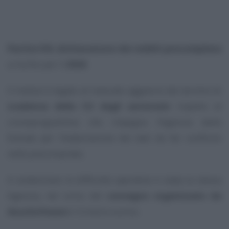
Partite IVA
,
dichiarazione dei redditi precompilata
a rischio per il
2026
.
Il motivo è legato al mancato aggancio dei termini di
scadenza della CU degli autonomi
rispetto al
cronoprogramma che impegna l’Agenzia delle
Entrate per l’elaborazione dei dati da far confluire
nelle precompilate.
A evidenziare le difficoltà operative è stata la stessa
Agenzia, nel corso del
convegno organizzato da
AssoSoftware
il 4 marzo scorso.