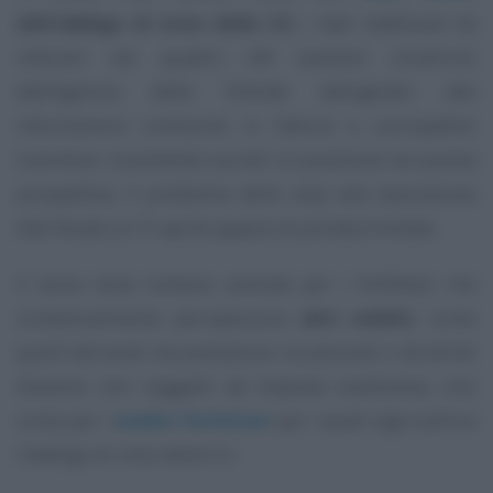
dell’obbligo di invio delle CU
, i dati reddituali da
indicare nel quadro LM saranno ricostruiti
dall’Agenzia delle Entrate attingendo alle
informazioni contenute in fatture e corrispettivi
trasmessi. Guardando quindi la questione da questa
prospettiva, il problema dello stop alla lavorazione
dati fissato al 15 aprile appare di portata limitata.
Il tema resta tuttavia centrale per i forfettari che
contestualmente percepiscono
altri redditi
, come
quelli derivanti da prestazioni occasionali o da diritti
d’autore non soggetti ad imposta sostitutiva, così
come per i
medici forfettari
per i quali vige tutt’ora
l’obbligo di invio della CU.