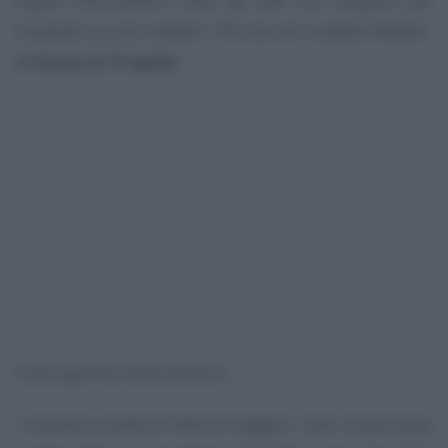
travasati sia nel modello 730 che nel modello Redditi,
si ferma al 15 aprile
.
Cosa significa nella pratica?
Il sistema smette di fatto di leggere i dati inviati dopo