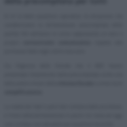
della precompilata per tutti
Al di la delle questioni operative, la situazione che
caratterizzerà la dichiarazione precompilata delle
partite IVA nell’anno in corso rappresenta un vero e
propro
cortocircuito comunicativo
rispetto alle
promesse fatte negli ultimi due anni.
Sia l’Agenzia delle Entrate che il MEF hanno
presentato l’estensione della precompilata come una
delle pietre miliari della
riforma fiscale
e come via di
semplificazione
.
La realtà dei fatti è però ben lontana dalle promesse,
e l’invio della dichiarazione in pochi clic resta ad oggi
solo un’idea, non attuabile per questioni tecniche.