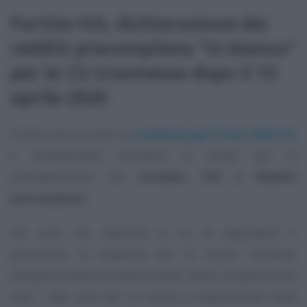
Partite IVA, dichiarazione dei
redditi precompilata “in bianco”
per le CU trasmesse dopo il 15
aprile 2026
Il tema non è nuovo: la
scadenza per l’invio delle CU
è direttamente connessa ai tempi per la
predisposizione del
modello 730 e Redditi
precompilato
.
Per quel che riguarda le CU di dipendenti e
pensionati, la scadenza del 16 marzo consente
all’Agenzia delle Entrate di poter avere a disposizione
tutti i dati utili per la messa a disposizione della