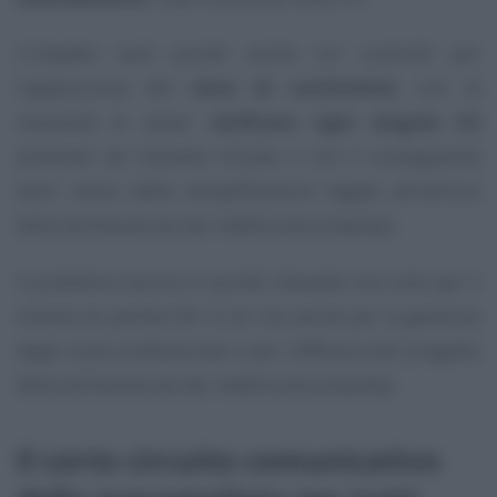
L’impatto sarà quindi anche sui controlli per
l’apposizione del
visto di conformità
, con la
necessità di dover
verificare ogni singola CU
presente nel Cassetto Fiscale, e con il conseguente
venir meno delle semplificazioni legate all’utilizzo
della dichiarazione dei redditi precompilata.
Il problema tecnico è quindi rilevante non solo per il
titolare di partita IVA in sé, ma anche per la gestione
degli studi professionali e per l’efficacia del progetto
della dichiarazione dei redditi precompilata.
Il corto circuito comunicativo