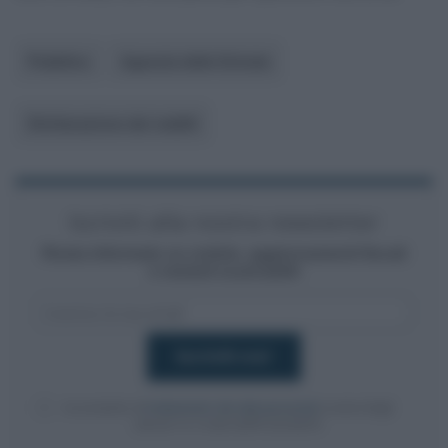
Pubblico
Agenzia delle Entrate
Dichiarazione dei redditi
Iscriviti alla nostra newsletter
Resta informato su notizie, aggiornamenti fiscali
e moduli scaricabili!
Acconsento al
trattamento dei dati personali
ai sensi degli
articoli 13-14 del GDPR 2016/679.