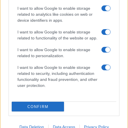
I want to allow Google to enable storage
related to analytics like cookies on web or
device identifiers in apps.
I want to allow Google to enable storage
Acconsento al
trattamento dei dati personali
ai sensi degli
related to functionality of the website or app.
articoli 13-14 del GDPR 2016/679.
I want to allow Google to enable storage
related to personalization.
I want to allow Google to enable storage
Informazione Fiscale S.r.l. - P.I. / C.F.: 13886391005
related to security, including authentication
Testata giornalistica iscritta presso il Tribunale di Velletri al n°
functionality and fraud prevention, and other
14/2018
|
Iscrizione ROC n. 31534/2018
user protection.
Redazione e contatti
|
Informativa sulla Privacy
Preferenze privacy
|
Whistleblowing
|
Codice Etico
|
Modello 231
|
ISO
9001:2015
CONFIRM
Data Deletion
Data Access
Privacy Policy