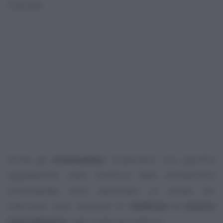
manuale.
Anche gli
intermediari
riceveranno una specifica
segnalazione: nella fornitura delle dichiarazioni
precompilate verrà valorizzato un campo per
informare sulla necessità di
verificare e inserire
manualmente
i dati contenute nelle CU.