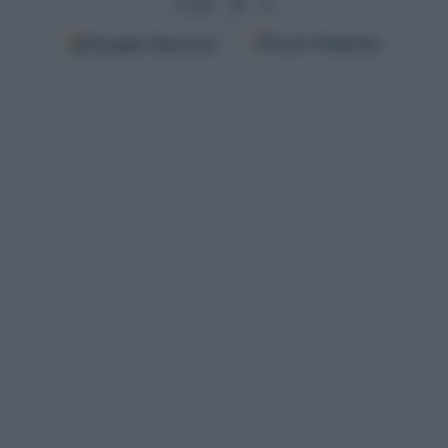
Segui
su
Google
Discover
Fonti Preferite