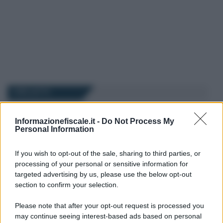
I PIÙ LETTI
Anna Maria D’Andrea
-
Informazionefiscale.it -
Do Not Process My
22 APRILE 2026
MODELLO 730
Personal Information
Bonus casa al 50 o al 36 per
cento, nel modello 730/2026
If you wish to opt-out of the sale, sharing to third parties, or
debutta il doppio binario
processing of your personal or sensitive information for
targeted advertising by us, please use the below opt-out
section to confirm your selection.
Anna Maria D’Andrea
-
23 MAGGIO 2022
MODELLO 730
Please note that after your opt-out request is processed you
Modello 730 precompilato
may continue seeing interest-based ads based on personal
2022, accesso online al via: