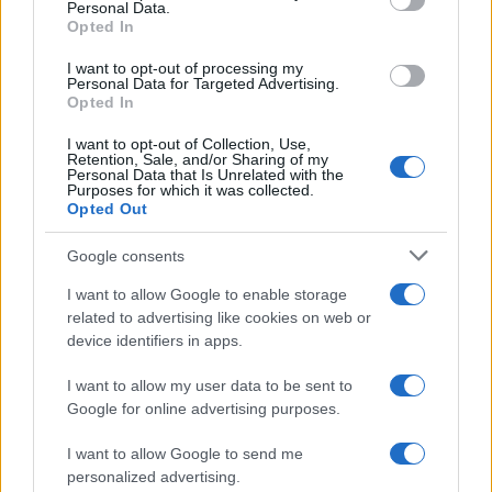
Personal Data.
not limited to your visit or usage behaviour. You may click to
busta paga?
Opted In
grant or deny consent to Google and its third-party tags to
use your data for below specified purposes in below Google
I want to opt-out of processing my
Il trattamento integrativo sul reddito da lavoro
consent section.
Personal Data for Targeted Advertising.
Opted In
dipendente è erogato
direttamente dal datore di
I want to opt-out of Collection, Use,
lavoro in busta paga
o
dall’INPS
.
Retention, Sale, and/or Sharing of my
Personal Data that Is Unrelated with the
Purposes for which it was collected.
Il lavoratore può anche scegliere di non farsi
Opted Out
accreditare il trattamento integrativo
Google consents
mensilmente
- magari perché ha dubbi sul suo
I want to allow Google to enable storage
reddito complessivo che maturerà fino a fine anno -
related to advertising like cookies on web or
recuperando però la cifra spettante in sede di
device identifiers in apps.
dichiarazione dei redditi, sotto forma di
rimborso da
I want to allow my user data to be sent to
parte dell’Agenzia delle Entrate
.
Google for online advertising purposes.
I want to allow Google to send me
La restituzione del trattamento
personalized advertising.