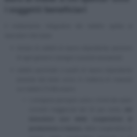
i soggetti beneficiari
Il trattamento integrativo del reddito spetta ai
lavoratori che siano:
titolari di redditi di lavoro dipendente, pensioni
di ogni genere e assegni a queste equiparati;
redditi assimilati a quelli di lavoro dipendente
previste dal testo unico in materia di imposte
sui redditi (TUIR) ovvero:
i compensi percepiti, entro i limiti dei salari
correnti maggiorati del 20 per cento,
dai
lavoratori soci delle cooperative di
produzione e lavoro
, delle cooperative di