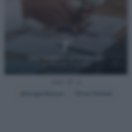
Segui
su
Google
Discover
Fonti Preferite