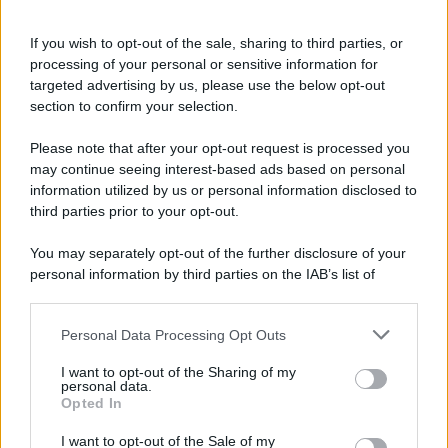
IRPEF lorda
, entro un
massimo erogabile pari
a 1.200 euro”
If you wish to opt-out of the sale, sharing to third parties, or
processing of your personal or sensitive information for
targeted advertising by us, please use the below opt-out
section to confirm your selection.
Please note that after your opt-out request is processed you
may continue seeing interest-based ads based on personal
information utilized by us or personal information disclosed to
third parties prior to your opt-out.
You may separately opt-out of the further disclosure of your
personal information by third parties on the IAB’s list of
downstream participants.
Personal Data Processing Opt Outs
This information may also be disclosed by us to third parties
on the IAB’s List of Downstream Participants that may further
I want to opt-out of the Sharing of my
disclose it to other third parties.
Trattamento integrativo:
personal data.
Opted In
Please note that this website/app uses one or more Google
quando e come viene pagato in
services and may gather and store information including but
I want to opt-out of the Sale of my