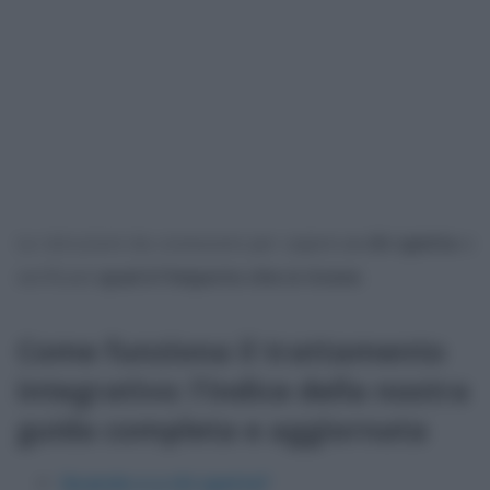
Le istruzioni da conoscere per sapere
a chi spetta
e
verificare
qual è l’importo che si riceve
.
Come funziona il trattamento
integrativo: l’indice della nostra
guida completa e aggiornata
Quando e a chi spetta?