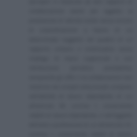
percepiti in relazione ad altri rapporti di
collaborazione aventi per oggetto la
prestazione di attività svolte senza vincolo
di subordinazione a favore di un
determinato soggetto nel quadro di un
rapporto unitario e continuativo senza
impiego di mezzi organizzati e con
retribuzione periodica prestabilita,
sempreché gli uffici o le collaborazioni non
rientrino nei compiti istituzionali compresi
nell’attività di lavoro dipendente di cui
all’articolo 49, comma 1, concernente
redditi di lavoro dipendente, o nell’oggetto
dell’arte o professione di cui all’articolo 53,
comma 1, concernente redditi di lavoro