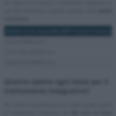
Per sapere a chi spetta il trattamento integrativo, si
può fare riferimento a quanto riportato nella
tabella
riassuntiva.
Reddito lordo imponibile IRPEF lavoratrice/lavorat
Da 0 a 15.000 euro
Da 15.000 a 28.000 euro
Superiore a 28.000 euro
Quanto spetta ogni mese per il
trattamento integrativo?
Per motivi di semplificazione si sente parlare spesso
di trattamento integrativo da
100 euro al mese