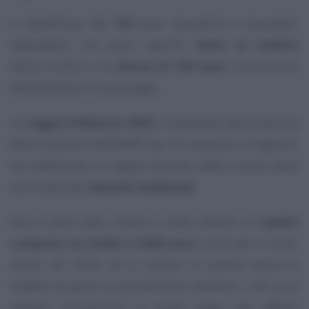
A beneficiare del
TIR
sono lavoratrici e lavoratori
dipendenti, che entro specifici
limiti di reddito
hanno diritto a un
bonus di 100 euro
riconosciuto
direttamente in busta paga.
La
Legge di Bilancio 2025
, in parallelo alla conferma
della struttura dell’IRPEF per tre aliquote e scaglioni,
ha stabilizzato le regole previste dallo scorso anno
sul fronte dei
requisiti reddituali
.
Non è però stato risolto il nodo relativo ai
redditi
compresi tra 8.500 e 9.000 euro
: come per il 2025,
anche nel 2026 chi si colloca in questa fascia di
reddito ha perso la possibilità di ottenere i 100 euro
mensili riconosciuti in busta paga, per effetto