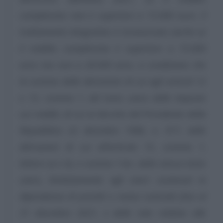
complessivo non è superiore a 15.000 euro. Il
trattamento integrativo è riconosciuto anche se
il reddito complessivo è superiore a 15.000
euro ma non a 28.000 euro, a condizione che
la somma delle detrazioni di cui agli articoli 12
e 13, comma 1, del testo unico delle imposte
sui redditi, di cui al decreto del Presidente della
Repubblica 22 dicembre 1986, n. 917, delle
detrazioni di cui all’articolo 15, comma 1,
lettere a) e b), e comma 1-ter, dello stesso testo
unico, limitatamente agli oneri sostenuti in
dipendenza di prestiti o mutui contratti fino al
31 dicembre 2021, e delle rate relative alle