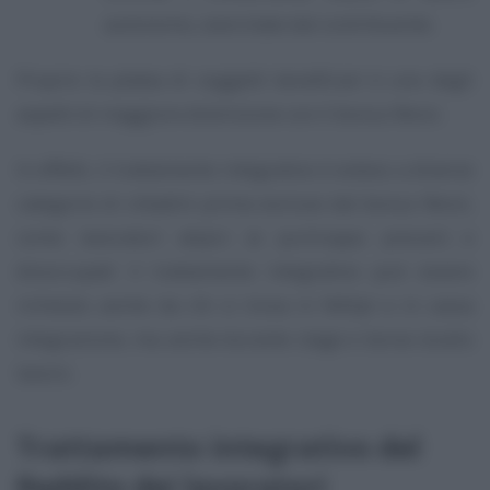
autonomo, esercitate dal contribuente.
Proprio la platea di soggetti beneficiari è uno degli
aspetti di maggiore distinzione con il bonus Renzi.
In effetti, il trattamento integrativo è esteso a diverse
categorie di cittadini prima escluse dal bonus Renzi,
come lavoratori atipici (e purtroppo precari) e
disoccupati: il trattamento integrativo può essere
richiesto anche da chi si trova in NASpI e in cassa
integrazione, ma anche durante stage e borse studio
lavoro.
Trattamento integrativo del
Reddito dei lavoratori