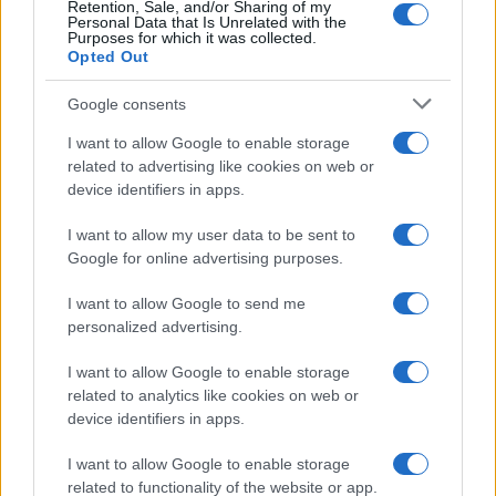
Retention, Sale, and/or Sharing of my
unica per dipendenti e
Personal Data that Is Unrelated with the
pensionati
Purposes for which it was collected.
Opted Out
Google consents
I want to allow Google to enable storage
related to advertising like cookies on web or
device identifiers in apps.
Iscriviti alla nostra
NEWSLETTER
I want to allow my user data to be sent to
Google for online advertising purposes.
Resta informato su notizie, aggiornamenti fiscali
I want to allow Google to send me
e moduli scaricabili!
personalized advertising.
I want to allow Google to enable storage
related to analytics like cookies on web or
device identifiers in apps.
I want to allow Google to enable storage
Acconsento al
trattamento dei dati personali
ai sensi degli
related to functionality of the website or app.
articoli 13-14 del GDPR 2016/679.