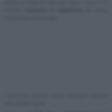
diventa la chiave di volta per capire i casi in cui
conviene
rinunciare al pagamento
del bonus
mensilmente in busta paga.
I beneficiari possono essere individuati partendo
dalle seguenti regole: