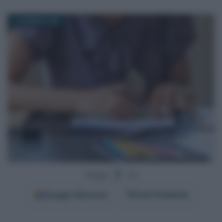
15 GENNAIO 2026
Segui
su
Google
Discover
Fonti Preferite