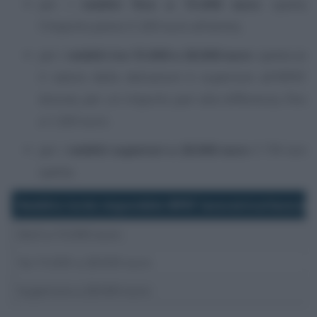
per i
redditi fino a 15.000 euro
: spetta
l’importo pieno (1.200 euro all’anno),
per i
redditi tra 15.000 e 28.000 euro
: spetta se
il valore delle detrazioni è superiore all’IRPEF
dovuta, per un importo pari alla differenza, fino
a 1.200 euro.
per i
redditi superiori a 28.000 euro
il TIR non
spetta.
Reddito lordo imponibile IRPEF lavoratrice/lavorat
Da 0 a 15.000 euro
Da 15.000 a 28.000 euro
Superiore a 28.000 euro