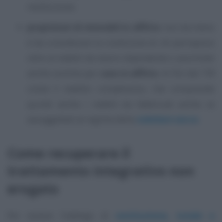
restituzione;
proprietari di immobili in affitto
: non da meno
è da considerare la condizione di chi percepisce
oltre ai redditi da lavoro dipendente o assimilati
anche somme per
case in affitto
. Ai fini del TIR
conta il reddito complessivo, che comprende
quindi anche i redditi da fabbricati anche se
assoggettati al regime della
cedolare secca
.
Come recuperare il
trattamento integrativo non
erogato
Per evitare l’obbligo di
restituzione, totale o