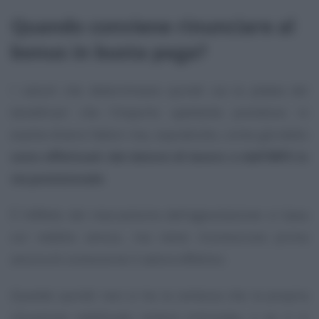
Quando conviene rinunciare al
bonus in busta paga?
I calcoli che determinano quindi sia la platea dei
beneficiari che l’importo spettante prendono in
esame diversi fattori ma, soprattutto, come già detto
sono effettuati dal datore di lavoro e dall’INPS in
via previsionale
.
È l’effetto del meccanismo dell’agevolazione: si basa
sul reddito annuo, ma viene riconosciuta prima
ancora di conoscerne il valore effettivo.
Quando quindi non si ha la certezza che la propria
situazione reddituale resterà immutata, o se ci si