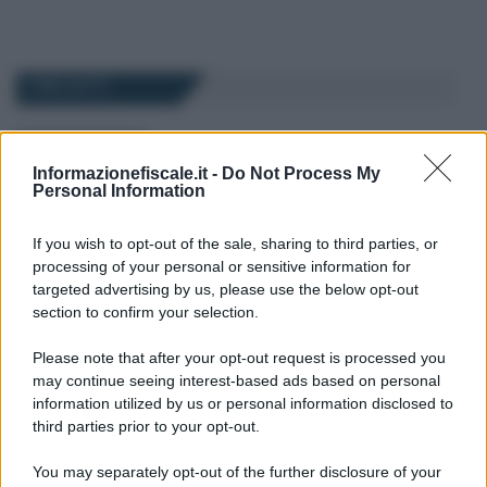
I PIÙ LETTI
Anna Maria D’Andrea
-
29 FEBBRAIO 2024
MODELLO 730
Informazionefiscale.it -
Do Not Process My
Nel modello 730/2024
Personal Information
entrano IVIE, IVAFE e
criptovalute: quadro W per il
If you wish to opt-out of the sale, sharing to third parties, or
monitoraggio fiscale
processing of your personal or sensitive information for
targeted advertising by us, please use the below opt-out
section to confirm your selection.
Daniela Marmugi
-
MODELLO 730
21 GIUGNO 2024
Bonus pannelli solari e
Please note that after your opt-out request is processed you
fotovoltaici: detrazione
may continue seeing interest-based ads based on personal
tramite il modello 730/2024
information utilized by us or personal information disclosed to
anche senza CILA
third parties prior to your opt-out.
You may separately opt-out of the further disclosure of your