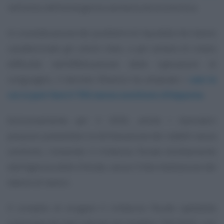
nell’anno dell’emergenza sanitaria ed economica.
In considerazione dei problemi di liquidità che hanno
caratterizzato gli ultimi mesi, e per evitare di creare
difficoltà nell’effettuazione delle operazioni di
conguaglio, il decreto Rilancio ha ampliato i
casi in
cui si può fare il
730 senza sostituto d’imposta
.
Esclusivamente per il 2020, anche i lavoratori
possono presentare la dichiarazione dei redditi senza
sostituto, ricevendo il rimborso fiscale direttamente
dall’Agenzia delle Entrate, senza l’intermediazione del
datore di lavoro.
Il compito di erogare il rimborso fiscale spettante
sulla base dei dati indicati nel modello 730/2020, così