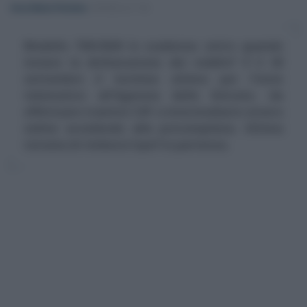
Anna Maria D’Andrea
-
MODELLO 730
Modello 730/2020 in scadenza: entro quando
inviare la dichiarazione dei redditi? È il 30
settembre il termine ultimo per l'invio
telematico all'Agenzia delle Entrate, da
effettuare tramite CAF o intermediario ovvero
online accedendo alla precompilata. Ultima
tornata di rimborsi Irpef in partenza.