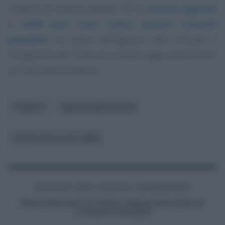
rimborsi di importo elevato. Per le
somme superiori
a 4.000 euro sono infatti previsti controlli
preventivi
da parte dell’Agenzia delle Entrate, e
l’erogazione del rimborso in busta paga avverrà entro
sei mesi dalla scadenza.
Pubblico
Agenzia delle Entrate
Dichiarazione dei redditi
Iscriviti alla nostra newsletter
Resta informato su notizie, aggiornamenti fiscali
e moduli scaricabili!