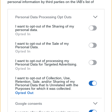
Anna Maria D’Andrea
-
personal information by third parties on the IAB’s list of
4 AGOSTO 2023
MODELLO 730
downstream participants.
Detrazione spese scolastiche
nel modello 730/2023:
Personal Data Processing Opt Outs
This information may also be disclosed by us to third parties
elenco e limiti
on the IAB’s List of Downstream Participants that may further
I want to opt-out of the Sharing of my
disclose it to other third parties.
personal data.
Opted In
Please note that this website/app uses one or more Google
Daniela Marmugi
-
MODELLO 730
26 GIUGNO 2024
services and may gather and store information including but
I want to opt-out of the Sale of my
Come correggere il 730
Personal Data.
not limited to your visit or usage behaviour. You may click to
inviato, con il modello Redditi
Opted In
grant or deny consent to Google and its third-party tags to
2024?
use your data for below specified purposes in below Google
I want to opt-out of processing my
consent section.
Personal Data for Targeted Advertising.
Opted In
Rosy D’Elia
-
MODELLO 730
2 MARZO 2020
Modello 730/2020:
I want to opt-out of Collection, Use,
Retention, Sale, and/or Sharing of my
scadenza, istruzioni e novità
Personal Data that Is Unrelated with the
Purposes for which it was collected.
Opted Out
Google consents