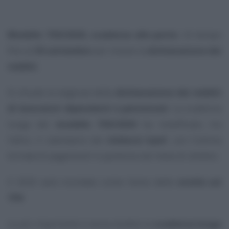
Modello 730/2020, scadenza alle porte
: c’è tempo
fino al
30 settembre
per inviare la
dichiarazione dei
redditi
.
Si chiude la stagione della
dichiarazione dei redditi
di lavoratori dipendenti e pensionati
. La scadenza
lunga del
modello 730/2020
ha modificato, tra
l’altro, il calendario dei
rimborsi Irpef
, con l’ultima
tornata di pagamenti in partenza nel mese di ottobre.
Il 2020 sarà ricordato come l’anno delle
novità sul
730
.
La più importante è senza dubbio la
scadenza lunga