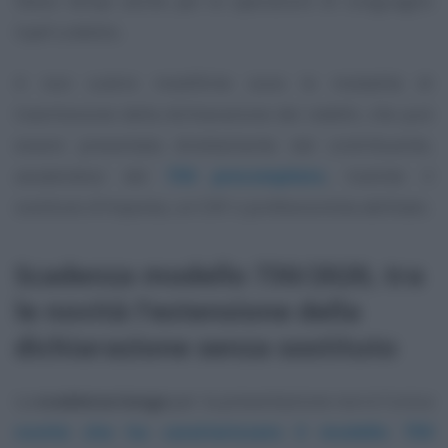
Stessi tempi anche per le operazioni di conguaglio
Irpef a debito.
A non subire modifiche sono le modalità di
trasmissione della dichiarazione dei redditi, che può
essere presentata direttamente dal contribuente,
avvalendosi del
730 precompilato
, tramite il
sostituto d’imposta, un CAF o professionista abilitato.
Scadenza modello 730/2020, tra
le novità l’estensione della
dichiarazione senza sostituto
La
scadenza lunga
per la presentazione non è l’unica
novità che ha caratterizzato il modello 730