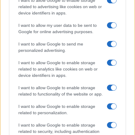
I want to allow Google to enable storage
related to advertising like cookies on web or
device identifiers in apps.
Iscriviti alla nostra
NEWSLETTER
I want to allow my user data to be sent to
Google for online advertising purposes.
Resta informato su notizie, aggiornamenti fiscali
I want to allow Google to send me
e moduli scaricabili!
personalized advertising.
I want to allow Google to enable storage
related to analytics like cookies on web or
device identifiers in apps.
I want to allow Google to enable storage
Acconsento al
trattamento dei dati personali
ai sensi degli
related to functionality of the website or app.
articoli 13-14 del GDPR 2016/679.
I want to allow Google to enable storage
related to personalization.
I want to allow Google to enable storage
Informazione Fiscale S.r.l. - P.I. / C.F.: 13886391005
related to security, including authentication