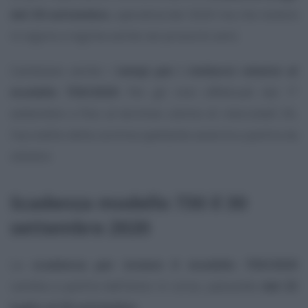
del 30 settembre
, operativa dal 2020 ma che resterà
in vigore a regime anche nei prossimi anni.
Cambiano anche i
tempi per i rimborsi relativi al
modello 730/2020
. Per gli invii effettuati dal 1°
settembre e fino al termine ultimo di mercoledì 30,
l’accredito della somma spettante avverrà a partire da
ottobre.
Scadenza modello 730 il 30
settembre 2020
La
scadenza per inviare il modello 730/2020
cambia a partire dall’anno in corso, passando
dal 23
luglio al 30 settembre
.