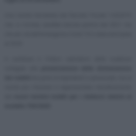
Una novità introdotta dal Decreto Fiscale 124/2019
che, si ricorda, sarebbe dovuta partire dal 2021 ma
che per via dell’emergenza Covid-19 è stata anticipata
al 2020.
A cambiare è l’intero calendario delle scadenze
collegate alla
presentazione della dichiarazione
dei redditi
da parte di dipendenti e pensionati, ma la
novità più rilevante è rappresentata indubbiamente
dai
nuovi termini mobili per i rimborsi relativi al
modello 730/2020
.