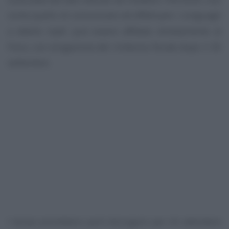
come quello di comunicare ed effettuare i conguagli
a debito Irpef, può essere affidato direttamente al
Fisco, con erogazione del rimborso fiscale dopo il 30
settembre.
I tempi potrebbero però dilungarsi per chi attendere