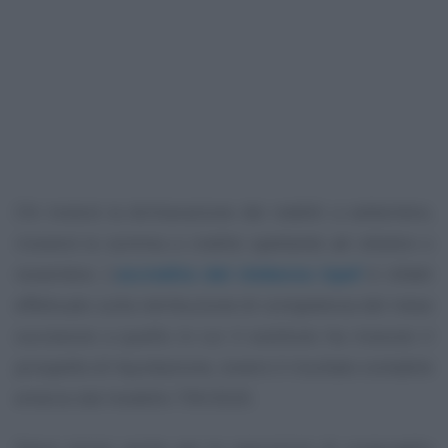
Chi invierà la dichiarazione dei redditi a settembre,
riceverà la somma a credito spettante ad ottobre o
novembre. L’
accredito del rimborso Irpef
è infatti
effettuato sulla retribuzione di competenza del mese
successivo a quello in cui il sostituto ha ricevuto il
prospetto di liquidazione, ovvero il risultato contabile
emerso dal modello 730/2020.