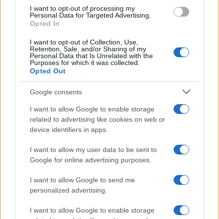
use your data for below specified purposes in below Google
I want to opt-out of processing my
consent section.
Personal Data for Targeted Advertising.
Anna Maria D’Andrea
-
IRPEF
Opted In
10 DICEMBRE 2019
Cena di Natale con i
I want to opt-out of Collection, Use,
dipendenti, è deducibile?
Retention, Sale, and/or Sharing of my
Quando si considera spesa
Personal Data that Is Unrelated with the
Purposes for which it was collected.
di rappresentanza
Opted Out
Google consents
I want to allow Google to enable storage
related to advertising like cookies on web or
device identifiers in apps.
Iscriviti alla nostra
NEWSLETTER
I want to allow my user data to be sent to
Google for online advertising purposes.
Resta informato su notizie, aggiornamenti fiscali
I want to allow Google to send me
e moduli scaricabili!
personalized advertising.
I want to allow Google to enable storage