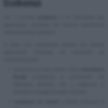
Ecobonus
Con il termine
ecobonus
si fa riferimento alle
agevolazioni introdotte per favorire investimenti
ambientalmente sostenibili.
In Italia sono attualmente previste due distinte
agevolazioni finalizzate ad incentivare gli
investimenti
green
:
l’ecobonus sui lavori edilizi, cioè la
detrazione
fiscale
riconosciuta ai contribuenti che
effettuano interventi utili a migliorare le
prestazioni energetiche degli immobili;
l’
ecobonus sui veicoli
a ridotte emissioni di