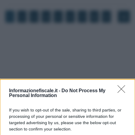
…
1
2
3
4
5
6
7
8
9
38
Informazionefiscale.it -
Do Not Process My
Personal Information
If you wish to opt-out of the sale, sharing to third parties, or
processing of your personal or sensitive information for
I PIÙ LETTI
targeted advertising by us, please use the below opt-out
section to confirm your selection.