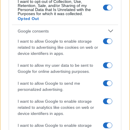
I want to opt-out of Collection, Use,
Anna Maria D’Andrea
-
MODELLO 730
Retention, Sale, and/or Sharing of my
Personal Data that Is Unrelated with the
Bonus casa, parte il doppio taglio alle detrazioni: cosa cambia
Purposes for which it was collected.
nel 730/2026
Opted Out
Google consents
I want to allow Google to enable storage
related to advertising like cookies on web or
device identifiers in apps.
Iscriviti alla nostra
NEWSLETTER
I want to allow my user data to be sent to
Google for online advertising purposes.
Resta informato su notizie, aggiornamenti fiscali
I want to allow Google to send me
e moduli scaricabili!
personalized advertising.
I want to allow Google to enable storage
related to analytics like cookies on web or
device identifiers in apps.
I want to allow Google to enable storage
Acconsento al
trattamento dei dati personali
ai sensi degli