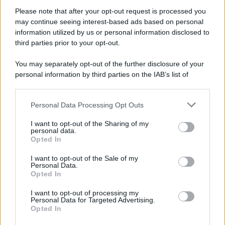
Please note that after your opt-out request is processed you
Anna Maria D’Andrea
-
DICHIARAZIONI E ADEMPIMENTI
may continue seeing interest-based ads based on personal
Comunicazione ENEA: quando è obbligatoria?
information utilized by us or personal information disclosed to
third parties prior to your opt-out.
You may separately opt-out of the further disclosure of your
Anna Maria D’Andrea
-
IRPEF
personal information by third parties on the IAB’s list of
I bonus edilizi cambiano casa ed entrano nel nuovo TUIR: cosa
downstream participants.
cambia dal 2027
Personal Data Processing Opt Outs
This information may also be disclosed by us to third parties
on the IAB’s List of Downstream Participants that may further
I want to opt-out of the Sharing of my
Anna Maria D’Andrea
-
IMPOSTE
disclose it to other third parties.
personal data.
Bonus condizionatori 2026, come funziona? Requisiti, novità e
Opted In
Please note that this website/app uses one or more Google
beneficiari
services and may gather and store information including but
I want to opt-out of the Sale of my
Personal Data.
not limited to your visit or usage behaviour. You may click to
Opted In
grant or deny consent to Google and its third-party tags to
Francesco Oliva
-
IRPEF
use your data for below specified purposes in below Google
I want to opt-out of processing my
I bonus fiscali sulla casa acquistata ma già ristrutturata
consent section.
Personal Data for Targeted Advertising.
Opted In