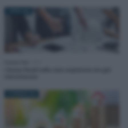
1 APRILE 2026
Francesco Oliva
-
IRPEF
I bonus fiscali sulla casa acquistata ma già
ristrutturata
18 FEBBRAIO 2026