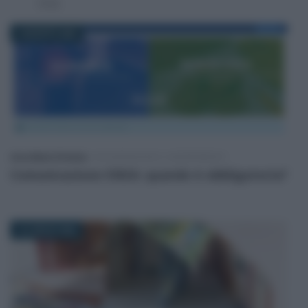
CO2.
2 AGOSTO 2026
Anna Maria D’Andrea
-
DICHIARAZIONI E ADEMPIMENTI
Comunicazione ENEA: quando è obbligatoria?
13 LUGLIO 2026