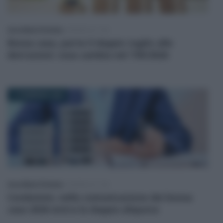
Anna Maria D’Andrea
-
MODELLO 730
Bonus casa, parte il doppio taglio alle
detrazioni: cosa cambia nel 730/2026
11 FEBBRAIO 2026
Anna Maria D’Andrea
-
MODELLO 730
Condomini, nella comunicazione dei bonus
casa 2026 entra la doppia aliquota