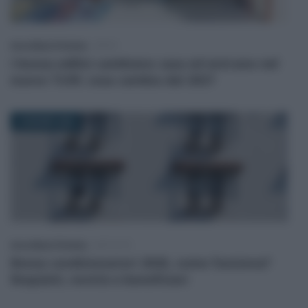
Anna Maria D’Andrea
-
IRPEF
I bonus edilizi cambiano casa ed entrano nel
nuovo TUIR: cosa cambia dal 2027
4 GIUGNO 2026
Anna Maria D’Andrea
-
IMPOSTE
Bonus condizionatori 2026, come funziona?
Requisiti, novità e beneficiari