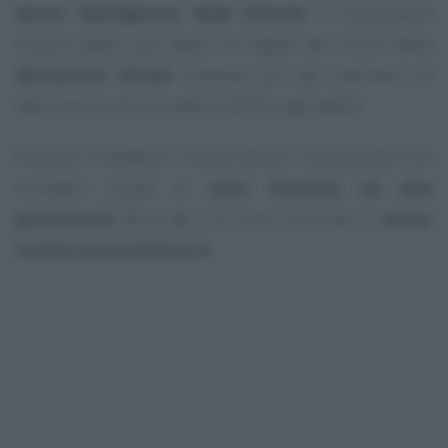
bonus dell’Agenzia delle Entrate
. Il documento
illustra passo per passo le regole per fruire della
detrazione fiscale
prevista per gli interventi di
adozione di misure antisismiche sugli edifici.
Possono richiedere il sisma bonus i contribuenti con
immobili situati in
zone sismiche ad alta
pericolosità (1 e 2)
e in zone sismiche a
minor
rischio (zona sismica 3)
.