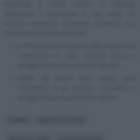
classificate a “rischio sismico 1”, mediante
demolizione e ricostruzione di interi edifici, chi
acquista l’immobile nell’edificio ricostruito può
beneficiare di una detrazione pari:
al 75% del prezzo di acquisto della singola unità
immobiliare, se dagli interventi deriva il
passaggio a una classe di rischio inferiore,
all’85% del prezzo della singola unità
immobiliare, se gli interventi comportano il
passaggio a due classi di rischio inferiore.
Pubblico
Agenzia delle Entrate
Imposte sui redditi
Agevolazioni fiscali