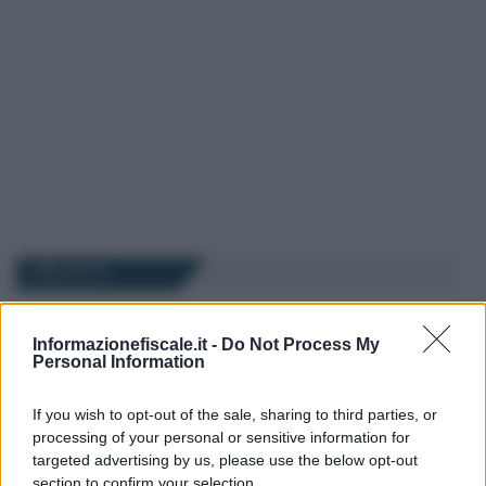
I PIÙ LETTI
Rosy D’Elia
-
IRPEF
10 SETTEMBRE 2020
Informazionefiscale.it -
Do Not Process My
Superbonus 110% anche per
Personal Information
i lavori su ruderi, fabbricati
fatiscenti e non abitabili
If you wish to opt-out of the sale, sharing to third parties, or
processing of your personal or sensitive information for
targeted advertising by us, please use the below opt-out
Domenico Catalano
-
IRPEF
section to confirm your selection.
19 MAGGIO 2022