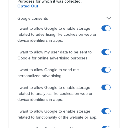
Purposes for which it was collected.
novità: scadenza e istruzioni
Opted Out
Google consents
I want to allow Google to enable storage
related to advertising like cookies on web or
device identifiers in apps.
Iscriviti alla nostra
NEWSLETTER
I want to allow my user data to be sent to
Google for online advertising purposes.
Resta informato su notizie, aggiornamenti fiscali
I want to allow Google to send me
e moduli scaricabili!
personalized advertising.
I want to allow Google to enable storage
related to analytics like cookies on web or
device identifiers in apps.
I want to allow Google to enable storage
Acconsento al
trattamento dei dati personali
ai sensi degli
related to functionality of the website or app.
articoli 13-14 del GDPR 2016/679.