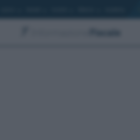
Lavoro
Moduli
Società
Bilancio
Academy