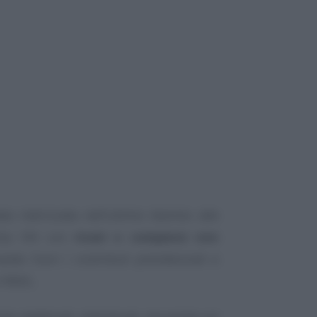
ta indirizzata nell’ultimo biennio alle
rtita IVA con
ricavi o compensi non
iando fuori i contributi previdenziali e
 INAIL.
che reddituali, individuali, ma anche sul