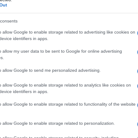
Out
consents
o allow Google to enable storage related to advertising like cookies on
evice identifiers in apps.
o allow my user data to be sent to Google for online advertising
s.
to allow Google to send me personalized advertising.
 l’acconto IRPEF 2024 che per l’importo
o allow Google to enable storage related to analytics like cookies on
anno consentito di pagare in più quote e
evice identifiers in apps.
ll’anno di riferimento è stata quindi di
o allow Google to enable storage related to functionality of the website
nza pesante
e che incide sui conti.
o allow Google to enable storage related to personalization.
icolar modo dal Deputato Alberto
 ai
microfoni di
Informazione Fiscale
,
o allow Google to enable storage related to security, including