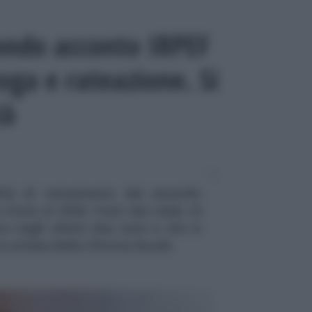
condo acconto IRPEF
oga e rateazione. Si
tà
lità di versamento del secondo
rinvio al 2026. Fuori dai radar al
a negli ultimi due anni e che si
a attese dalla riforma fiscale