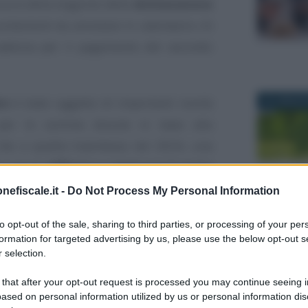
sura della stagione della
dichiarazione
puntamenti da annotare in calendario c’è
adenza per il pagamento del secondo
re
è stato oggetto di importanti novità
31 LUGLIO 
a per le somme dovute in base alla
 che a quella trasmessa nel 2024, una
ha potuto
differire e rateizzare il conto
nefiscale.it -
Do Not Process My Personal Information
14 FEBBRAI
o tuttavia parte del progetto più ampio
to opt-out of the sale, sharing to third parties, or processing of your per
formation for targeted advertising by us, please use the below opt-out s
uali per quanto riguarda l’acconto dovuto
 selection.
 momento spenti
.
 that after your opt-out request is processed you may continue seeing i
ased on personal information utilized by us or personal information dis