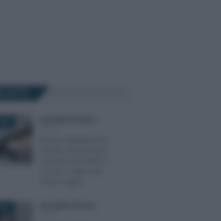
Ù LETTI
Anna Maria D’Andrea
-
2020
IRPEF
Bonus ristrutturazioni,
facciate ed ecobonus:
cessione del credito e
sconto in fattura ad
ampio raggio
Anna Maria D’Andrea
-
026
IRPEF