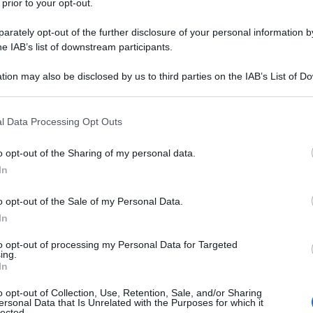
 e rateazione del
 prior to your opt-out.
EF 2025 fuori dai
rately opt-out of the further disclosure of your personal information by
26 GIUGNO 
he IAB’s list of downstream participants.
n discussione
tion may also be disclosed by us to third parties on the IAB’s List of 
condo acconto
è rimasta immutata nel
 that may further disclose it to other third parties.
alità per le quali le
partite IVA di
 that this website/app uses one or more Google services and may gath
l Data Processing Opt Outs
including but not limited to your visit or usage behaviour. You may click 
o saltare l’appuntamento canonico del
 to Google and its third-party tags to use your data for below specifi
o opt-out of the Sharing of my personal data.
ogle consent section.
In
 quota di acconto
emersa dalla
o opt-out of the Sale of my Personal Data.
ta per tutti i professionisti, i lavoratori
In
nte uscita di cassa, considerando che a
to opt-out of processing my Personal Data for Targeted
ing.
o l’importo dovuto
non può essere
In
’unica soluzione.
o opt-out of Collection, Use, Retention, Sale, and/or Sharing
ersonal Data that Is Unrelated with the Purposes for which it
lected.