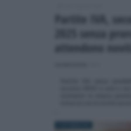
/
/
/
Fisco
Imposte
Irpef
Partite IVA, se
2025 senza pror
attendono novi
Anna Maria D’Andrea
-
IRPEF
Partite IVA senza possibi
acconto IRPEF a rate e con 
momento la misura previst
intreccia con le novità ancor
27 SETTEMBRE 2025