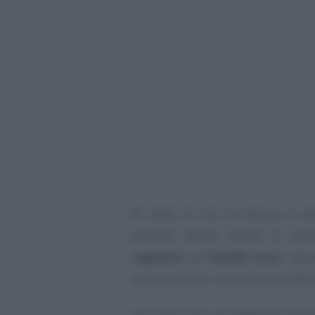
Al netto di ciò, la misura è sta
persone fisiche titolari di pa
superiori a 170.000 euro
, lasc
assistenziali e i premi assicurativi
Un rinvio con uno
slalom
di verifi