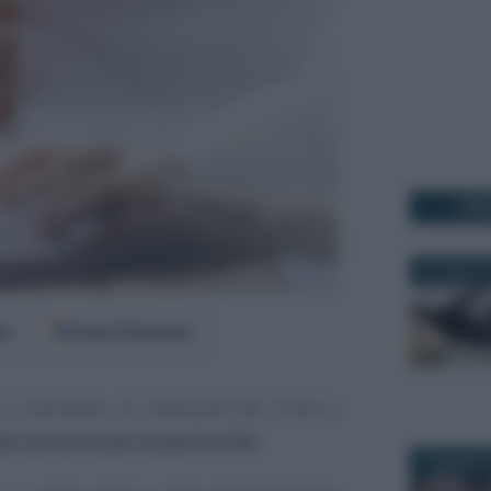
I PI
27 LUGLIO 
er
Fonti Preferite
il momento, la riedizione del rinvio e
o acconto per le partite IVA
.
5 GIUGNO 2