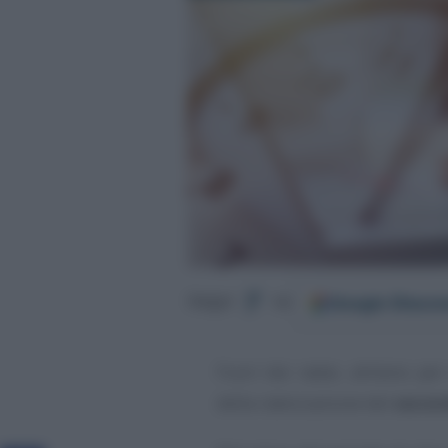
Google
Discov
Segui
su
Fuori dai radar, almeno per 
della rateizzazione del
second