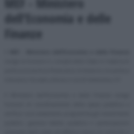
MEF - Ministero
dell’Economia e delle
Finanze
Il
MEF - Ministero dell’Economia e delle Finanze
svolge le funzioni e i compiti dello Stato in materia di
politica economica-finanziaria, di bilancio e di politica
tributaria. Ha sede a Roma in via XX Settembre, 97.
Il Ministero dell’Economia e delle Finanze svolge
funzioni di coordinamento della spesa pubblica e
verifica i suoi andamenti, programma gli investimenti
pubblici, gestisce debito pubblico e partecipazioni
azionarie dello stato ed effettua lavoro di controllo e