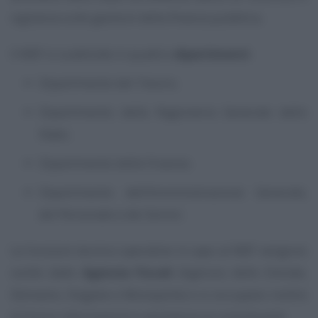
vigilanza sulle gestioni della finanza pubblica.
Il MEF si suddivide in quattro
dipartimenti
:
Dipartimento del Tesoro;
Dipartimento della Ragioneria Generale dello
Stato;
Dipartimento delle Finanze;
Dipartimento dell’Amministrazione Generale,
del Personale e dei Servizi.
Le funzioni tecnico-operative in capo al MEF vengono
svolte dalle
Agenzia Fiscali
(Agenzia delle Entrate,
Demanio, Dogane e Monopolie) e si occupano inoltre
di fonire informazioni e assistenza ai contribuenti.