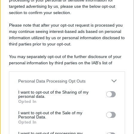
processing of your personal or sensitive information for
targeted advertising by us, please use the below opt-out
section to confirm your selection.
Rosy D’Elia
-
DICHIARAZIONI E ADEMPIMENTI
Please note that after your opt-out request is processed you
Decreto Omnibus: ancora novità per il concordato, ma non
may continue seeing interest-based ads based on personal
solo
information utilized by us or personal information disclosed to
third parties prior to your opt-out.
You may separately opt-out of the further disclosure of your
Francesco Rodorigo
-
IMPOSTE
personal information by third parties on the IAB’s list of
Caro carburante: verso la proroga del taglio delle accise, nuovi
downstream participants.
sconti in arrivo
Personal Data Processing Opt Outs
This information may also be disclosed by us to third parties
on the IAB’s List of Downstream Participants that may further
I want to opt-out of the Sharing of my
Salvatore Cuomo
-
IMPOSTE
disclose it to other third parties.
personal data.
Carburanti, scatta la Fase 2 del taglio delle accise
Opted In
Please note that this website/app uses one or more Google
services and may gather and store information including but
I want to opt-out of the Sale of my
Personal Data.
not limited to your visit or usage behaviour. You may click to
Anna Maria D’Andrea
-
IMPOSTE
Opted In
grant or deny consent to Google and its third-party tags to
Bollo auto al restyling, nuovi controlli sprint: in arrivo la riforma
use your data for below specified purposes in below Google
I want to opt-out of processing my