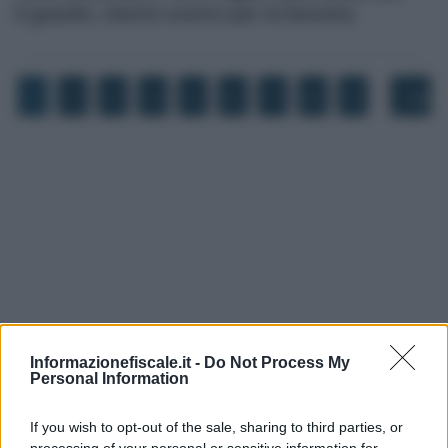
il gasolio, niente sconto per la benzina
…
1
2
3
4
5
6
7
8
9
146
Informazionefiscale.it -
Do Not Process My
Personal Information
If you wish to opt-out of the sale, sharing to third parties, or
I PIÙ LETTI