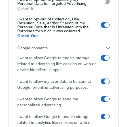
delle tasse locali
consent section.
Personal Data for Targeted Advertising.
Opted In
I want to opt-out of Collection, Use,
Rosy D’Elia
-
FISCO
Retention, Sale, and/or Sharing of my
Personal Data that Is Unrelated with the
Riforma in scadenza, dalle aliquote IRPEF al patto con le partite
Purposes for which it was collected.
IVA: il Fisco è più chiaro e più equo?
Opted Out
Google consents
I want to allow Google to enable storage
related to advertising like cookies on web or
device identifiers in apps.
Iscriviti alla nostra
NEWSLETTER
I want to allow my user data to be sent to
Google for online advertising purposes.
Resta informato su notizie, aggiornamenti fiscali
I want to allow Google to send me
e moduli scaricabili!
personalized advertising.
I want to allow Google to enable storage
related to analytics like cookies on web or