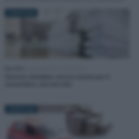
5 AGOSTO 2026
Rosy D’Elia
-
DICHIARAZIONI E ADEMPIMENTI
Decreto Omnibus: ancora novità per il
concordato, ma non solo
4 AGOSTO 2026