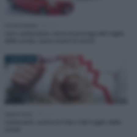
Francesco Rodorigo
-
IMPOSTE
Caro carburante: verso la proroga del taglio
delle accise, nuovi sconti in arrivo
1 AGOSTO 2026
Salvatore Cuomo
-
IMPOSTE
Carburanti, scatta la Fase 2 del taglio delle
accise