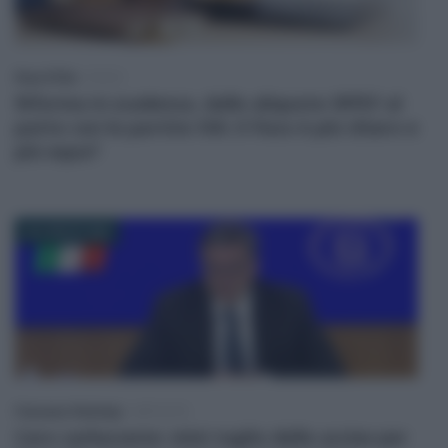
Rosy D’Elia
-
FISCO
Riforma in scadenza, dalle aliquote IRPEF al
patto con le partite IVA: il Fisco è più chiaro e
più equo?
28 LUGLIO 2026
Francesco Rodorigo
-
IMPOSTE
Caro carburante: mini taglio delle accise per