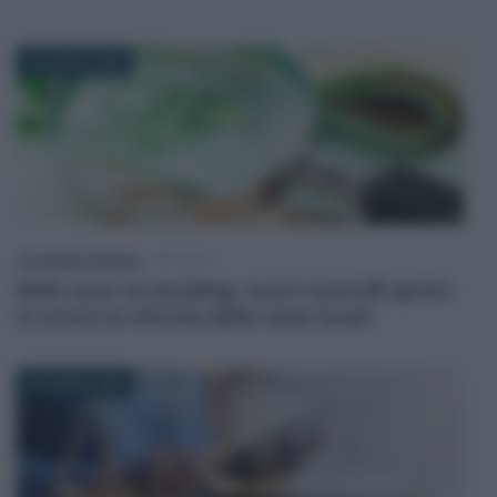
30 LUGLIO 2026
Anna Maria D’Andrea
-
IMPOSTE
Bollo auto al restyling, nuovi controlli sprint:
in arrivo la riforma delle tasse locali
28 LUGLIO 2026