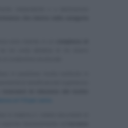
lmente indipendente e a destinazione
rtinenza che rientra nella categoria
nenza sono inserite in un
complesso di
a tre unità abitative di tre diversi
e un condominio strutturale.
esso in questione risulta costituito in
ossibilità di beneficiare del superbonus
li
interventi di riduzione del rischio
onus al 110 per cento.
a in materia e i relativi documenti di
si esprime favorevolmente sull’
accesso