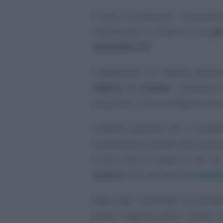
L’unità immobiliare, funziona
residenziale, è dotata di una
pe
catastale C/6.
L’abitazione e la relativa perti
villette a schiera
, composto d
proprietari, che si configura com
L’istante specifica che il compl
condominio e chiede lumi sulla p
e sui limiti di spesa di per g
sismico
che rientrano nel
sismab
Dopo aver richiamato la normativ
prassi, l’Agenzia delle Entrate 