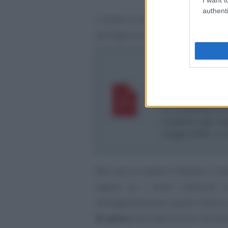
authenti
L’ultimo è la
risposta all’inter
dell’Agenzia delle Entrate.
Agenzia delle Ent
numero 780 del 
Superbonus - Reali
un complesso di vi
modifiche agli inf
maggio 2020, n. 
Nel caso in esame l’istante si ri
sapere se i lavori realizzati 
nell’agevolazione e quale criterio
di spesa
della detrazione introdo