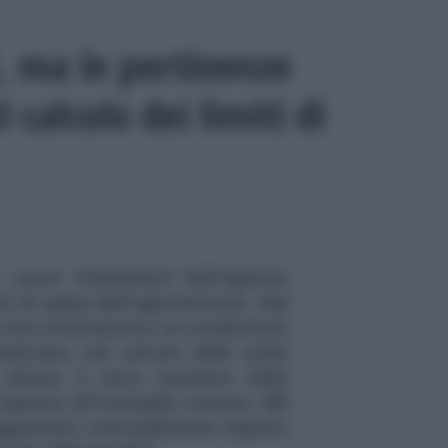
 ma le pertinenze
 calcolo dei limiti di
 nuovi chiarimenti dell'Agenzia
ti di spesa dell'agevolazione. Nel
ti che costituiscono un condominio
rientrano nel calcolo delle unità
 e alzano il tetto massimo della
risposta all'interpello numero 780
pparente contraddizione rispetto