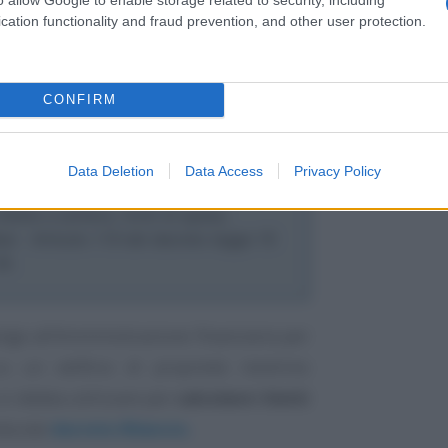
cation functionality and fraud prevention, and other user protection.
pello numero 780
del 16 novembre 2021
CONFIRM
rate - Risposta all’interpello
16 novembre 2021
Data Deletion
Data Access
Privacy Policy
zzazione di interventi antisismici su
llette a schiera, limiti di spesa,
issi - Articolo 119 del decreto legge 19
34.
volge all’Amministrazione finanziaria per
su un edificio di proprietà rientrino
 si debba utilizzare per
calcolare i limiti
tta dal
decreto Rilancio.