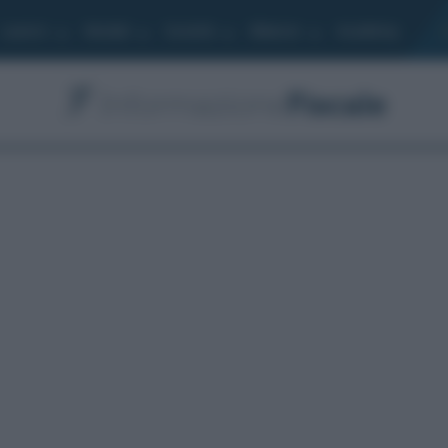
Lavoro
Moduli
Società
Bilancio
Academy