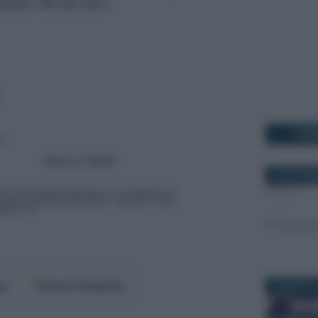
numero 765 del 2021.
I PI
10 SETTEM
er
Fonti Preferite
19 MAGGIO 