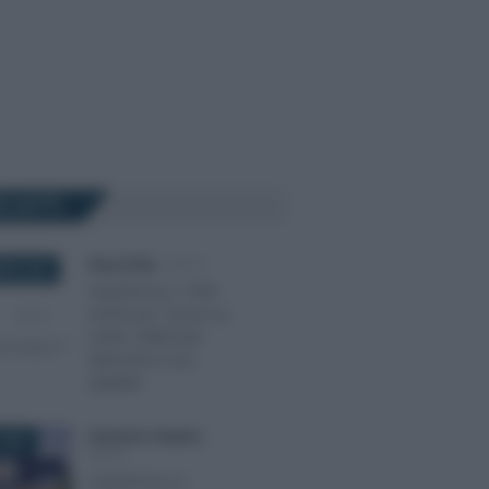
Ù LETTI
Rosy D’Elia
-
IRPEF
BRE 2020
Superbonus 110%
anche per i lavori su
ruderi, fabbricati
fatiscenti e non
abitabili
Domenico Catalano
-
2022
IRPEF
Superbonus e