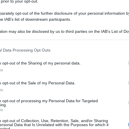
 prior to your opt-out.
rately opt-out of the further disclosure of your personal information by
10 NOVEMB
he IAB’s list of downstream participants.
, meno di 10 giorni fa, nella
risposta
 modificava la precedente numero 568
tion may also be disclosed by us to third parties on the IAB’s List of 
 that may further disclose it to other third parties.
 that this website/app uses one or more Google services and may gath
l Data Processing Opt Outs
including but not limited to your visit or usage behaviour. You may click 
unità immobiliare con due pertinenze:
 to Google and its third-party tags to use your data for below specifi
o opt-out of the Sharing of my personal data.
a sui suoi passi chiarendo che non si
ogle consent section.
In
mobiliari ma solo una, con
pertinenze
o opt-out of the Sale of my Personal Data.
In
le pertinenze
to opt-out of processing my Personal Data for Targeted
ing.
olo dei limiti di
In
o opt-out of Collection, Use, Retention, Sale, and/or Sharing
ersonal Data that Is Unrelated with the Purposes for which it
lected.