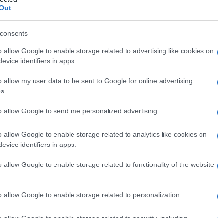
Out
alle pertinenze nel
calcolo del tetto
i interventi del
superbonus 110 per
consents
o allow Google to enable storage related to advertising like cookies on
evice identifiers in apps.
 sono i
“chiarimenti”
dell’Agenzia delle
o allow my user data to be sent to Google for online advertising
ano di
suscitare ancora più dubbi.
s.
to allow Google to send me personalized advertising.
o allow Google to enable storage related to analytics like cookies on
evice identifiers in apps.
o allow Google to enable storage related to functionality of the website
o allow Google to enable storage related to personalization.
o allow Google to enable storage related to security, including