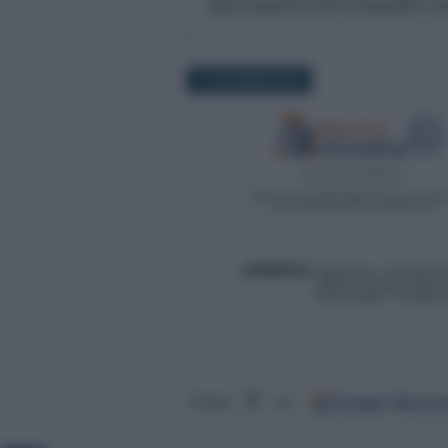
alla risposta all'interpello 
17 NOVEMBRE 2021
Google
Discov
Segui
su