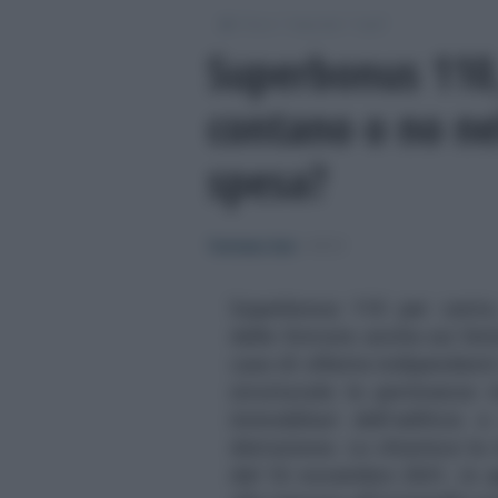
/
/
/
Fisco
Imposte
Irpef
Superbonus 110,
contano o no nel
spesa?
Tommaso Gavi
-
IRPEF
Superbonus 110 per cento,
delle Entrate anche sui limi
caso di villette indipenden
strutturale le pertinenze 
immobiliari dell'edificio
detrazione. Lo chiarisce la 
del 16 novembre 2021, in a