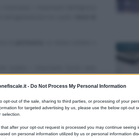
, continuano i chiarimenti dell’Agenzia
i dell’agevolazione tra i quali i
limiti di
nza di
pertinenze
. Le stesse contano o
23 FEBBRAI
he dubbio i chiarimenti forniti nella
ero 780
del 16 novembre 2021.
nefiscale.it -
Do Not Process My Personal Information
alizzati su un complesso di
tre villette
11 OTTOBR
to opt-out of the sale, sharing to third parties, or processing of your per
egoria A/2 con tre rispettive pertinenze,
formation for targeted advertising by us, please use the below opt-out s
 strutturale.
 selection.
 that after your opt-out request is processed you may continue seeing i
he il limite da considerare è di 576.000
ased on personal information utilized by us or personal information dis
iplicato per il numero delle unità