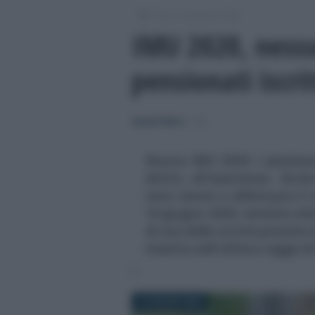
/
/
/
Fisco
Imposte
IMU
IMU 2020, nessu
pensionati iscrit
Alessio Mauro
-
IMU
Nuova IMU 2020: i pensionat
diritto all'esenzione. Anche
sono tenuti a effettuare il
16 giugno 2020, termine ulti
di una delle novità previste 
inserita nell'ultima Legge di
15 GIUGNO 2020