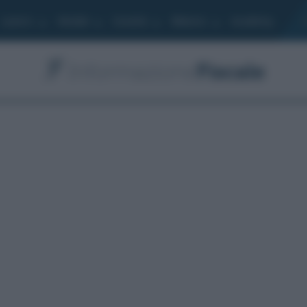
Lavoro
Moduli
Società
Bilancio
Academy