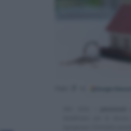
Google
Discov
Segui
su
IMU 2020, i
pensionati i
beneficiano più di alcun
equiparava l’immobile possedu