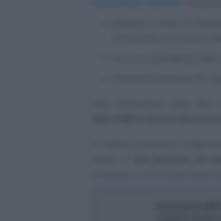
risoluzione n. 6/2015
, rispettass
possesso a titolo di proprie
immobiliare non locata o da
iscrizione all’Anagrafe degli i
titolarità di pensione nei ris
Oltre all’esenzione totale IMU, 
della TARI in misura ridotta di 
Si trattava insomma di un’agevol
titolari di
due pensioni, sia it
immobile in un Comune diverso da 
Risoluzione MEF 
soggetti iscritti