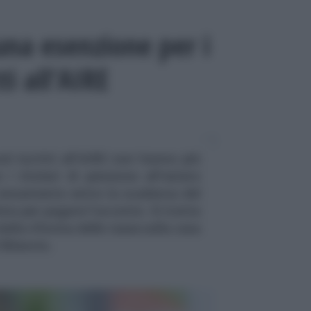
na esenzione per i
ti all’AIRE
i iscritti all'AIRE non hanno più
 i titolari di pensione all'estero
 versamento entro la scadenza del
mo per pagare l'acconto. Si tratta
dalla riforma delle tasse sulla casa
 Bilancio.