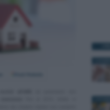
I PI
13 DICEMBR
er
Fonti Preferite
scritti all’AIRE
da quest’anno non
a
esenzione
: fino al 2019, infatti, si
13 NOVEMB
to dai cittadini italiani non residenti