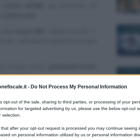
 e
iscritti all’AIRE
, già pensionati nei
lla
prima casa
.
17 NOVEMB
della
nuova IMU
, imposta che dal 1°
la IUC, unificando l’imposta municipale
te, dunque, anche i
pensionati iscritti
9 GIUGNO 2
somme dovute.
nefiscale.it -
Do Not Process My Personal Information
tamenti
con i versamenti:
to opt-out of the sale, sharing to third parties, or processing of your per
conto;
formation for targeted advertising by us, please use the below opt-out s
 selection.
saldo.
1 DICEMBRE
 that after your opt-out request is processed you may continue seeing i
er i titolari di
pensione estera
iscritti
ased on personal information utilized by us or personal information dis