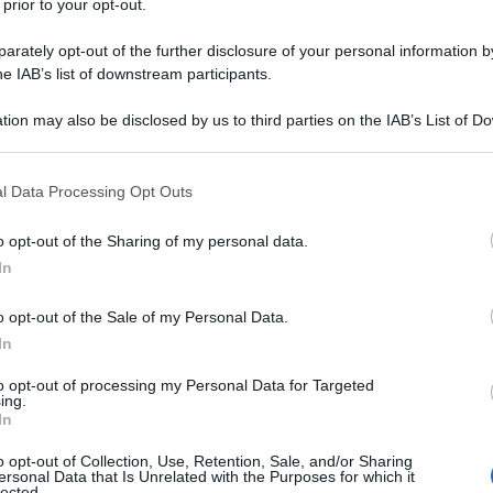
 prior to your opt-out.
i una procedura d’infrazione avviata nei
ll’UE di aver violato il principio di non
rately opt-out of the further disclosure of your personal information by
he IAB’s list of downstream participants.
olazioni fiscali.
tion may also be disclosed by us to third parties on the IAB’s List of 
 that may further disclose it to other third parties.
 l’esenzione per i
 that this website/app uses one or more Google services and may gath
ll’AIRE
l Data Processing Opt Outs
including but not limited to your visit or usage behaviour. You may click 
 to Google and its third-party tags to use your data for below specifi
o opt-out of the Sharing of my personal data.
asa
posseduta dagli italiani, titolari di
ogle consent section.
In
AIRE
, era disciplinata dall’
articolo 13,
o opt-out of the Sale of my Personal Data.
vo n. 201/2011
, modificato dal Decreto
In
to opt-out of processing my Personal Data for Targeted
ing.
19, la
tassa sulla prima casa
non era
In
l’AIRE
, a patto che l’immobile fosse sfitto
o opt-out of Collection, Use, Retention, Sale, and/or Sharing
ersonal Data that Is Unrelated with the Purposes for which it
.
lected.