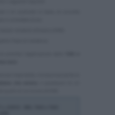
ero i seguenti requisiti:
tà o di usufrutto in Italia, di un’unità
ta in comodato d’uso;
taliani residenti all’estero (AIRE);
pettivi Paesi di residenza.
era prevista l’applicazione della
TASI e
due terzi
.
azione importante, riconosciuta anche ai
aliana che estera
, e possessori di un
quello di iscrizione all’AIRE.
n. 6/2016 - IMU, TASI e TASI
 AIRE