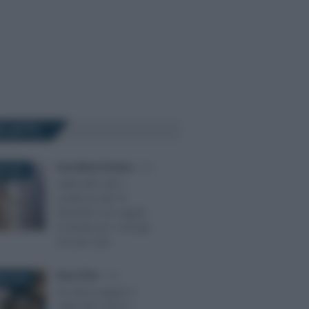
Ù LETTI
Anna Maria D’Andrea
-
IMU
E 2021
Saldo IMU 2021,
scadenza del 16
dicembre con regole
invariate per i coniugi
con più case
Rosy D’Elia
-
IMU
RE 2023
Chi deve pagare il
saldo IMU 2023? I