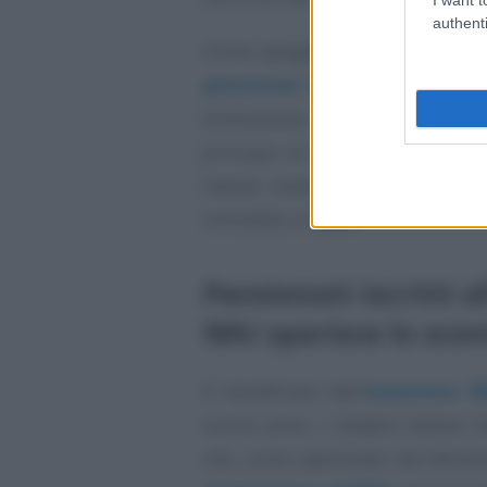
authenti
Come spiegato dal
Sole24Ore
, la
pensionati residenti all’ester
d’infrazione, con la quale l’Itali
principio di non discriminazione
italiani residenti all’estero e n
immobile in Italia.
Pensionati iscritti a
IMU sparisce lo scon
A beneficiare dell’
esenzione I
scorso anno, i cittadini italiani ti
che, come specificato dal Minist