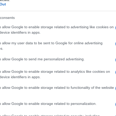
Out
oposta nella
nuova IMU
, imposta che a
ASI, con la conseguenza che gli italiani
consents
anno a pagare.
o allow Google to enable storage related to advertising like cookies on
evice identifiers in apps.
o allow my user data to be sent to Google for online advertising
s.
to allow Google to send me personalized advertising.
o allow Google to enable storage related to analytics like cookies on
evice identifiers in apps.
o allow Google to enable storage related to functionality of the website
o allow Google to enable storage related to personalization.
o lo stesso Dipartimento delle Finanze,
o 2020
.
o allow Google to enable storage related to security, including