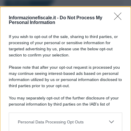
I PIÙ LETTI
Informazionefiscale.it -
Do Not Process My
Rosy D’Elia
-
IMU
9 LUGLIO 2025
Personal Information
Cartelle: dall’IMU alla TARI,
per i tributi locali serve un
If you wish to opt-out of the sale, sharing to third parties, or
nuovo ente di Riscossione
processing of your personal or sensitive information for
targeted advertising by us, please use the below opt-out
section to confirm your selection.
Redazione
-
IMU
1 MARZO 2018
Esenzione IMU anche per gli
Please note that after your opt-out request is processed you
agricoltori pensionati
may continue seeing interest-based ads based on personal
information utilized by us or personal information disclosed to
third parties prior to your opt-out.
Emiliano Marvulli
-
IMU
You may separately opt-out of the further disclosure of your
2 AGOSTO 2020
personal information by third parties on the IAB’s list of
Immobile segregato nel
downstream participants.
trust: il soggetto passivo ai
fini IMU è il trustee e non il
Personal Data Processing Opt Outs
This information may also be disclosed by us to third parties
trust
on the IAB’s List of Downstream Participants that may further