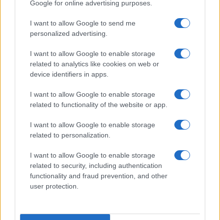
Google for online advertising purposes.
Resta informato su notizie, aggiornamenti fiscali
I want to allow Google to send me
e moduli scaricabili!
personalized advertising.
I want to allow Google to enable storage
related to analytics like cookies on web or
device identifiers in apps.
I want to allow Google to enable storage
Acconsento al
trattamento dei dati personali
ai sensi degli
related to functionality of the website or app.
articoli 13-14 del GDPR 2016/679.
I want to allow Google to enable storage
related to personalization.
I want to allow Google to enable storage
Informazione Fiscale S.r.l. - P.I. / C.F.: 13886391005
related to security, including authentication
Testata giornalistica iscritta presso il Tribunale di Velletri al n°
functionality and fraud prevention, and other
14/2018
|
Iscrizione ROC n. 31534/2018
user protection.
Redazione e contatti
|
Informativa sulla Privacy
Preferenze privacy
|
Whistleblowing
|
Codice Etico
|
Modello 231
|
ISO
9001:2015