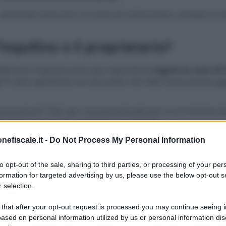
, anche da costruire o in corso di costruzione, concessi in l
’inquilino o il proprietario?
ateria di imposta sulla casa riguarda le
regole in caso di
? È utile specificare sin da subito che l’IMU deve essere p
una quota di TASI, per una percentuale pari a un minimo d
tto delle esenzioni e agevolazioni previste.
nuta meno la ripartizione dell’imposta tra inquilini e pro
nefiscale.it -
Do Not Process My Personal Information
to opt-out of the sale, sharing to third parties, or processing of your per
ffitto
. Gli inquilini beneficiano dell’esenzione totale dal v
formation for targeted advertising by us, please use the below opt-out s
ero importo dell’imposta.
 selection.
 that after your opt-out request is processed you may continue seeing i
conto e saldo
ased on personal information utilized by us or personal information dis