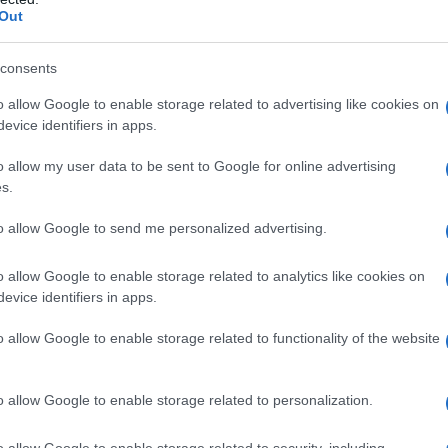
Out
nti pregi artistici o storici.
consents
le si fa riferimento all’unità immobiliare in cui il sogget
o allow Google to enable storage related to advertising like cookies on
raficamente e dimorano abitualmente.
evice identifiers in apps.
lle pertinenze dell’abitazione principale aventi categoria c
o allow my user data to be sent to Google for online advertising
nziale per ciascuna di tali categorie, anche se iscritte in
s.
to allow Google to send me personalized advertising.
MU e cambio di residenza
o allow Google to enable storage related to analytics like cookies on
evice identifiers in apps.
U è riconosciuta
non sulla prima casa di proprietà
, ma s
il contribuente risiede e dimora in via abituale.
o allow Google to enable storage related to functionality of the website
o allow Google to enable storage related to personalization.
sessore e del nucleo familiare;
in cui il soggetto risiede in maniera continuativa nel temp
o allow Google to enable storage related to security, including