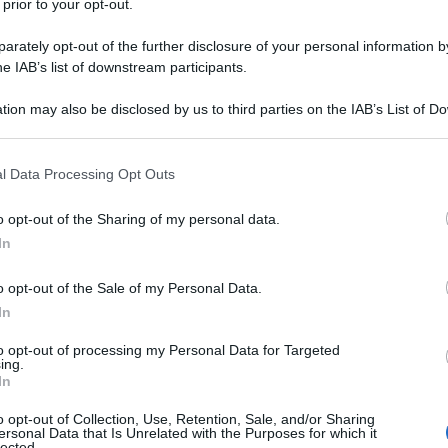
 prior to your opt-out.
ndario per quel che riguarda l’IMU:
rately opt-out of the further disclosure of your personal information by
nno è necessario procedere al versamento dell’acconto, oss
he IAB’s list of downstream participants.
a il saldo, la seconda rata comprensiva di conguaglio in cas
tion may also be disclosed by us to third parties on the IAB’s List of 
 that may further disclose it to other third parties.
 that this website/app uses one or more Google services and may gath
l Data Processing Opt Outs
including but not limited to your visit or usage behaviour. You may click 
 to Google and its third-party tags to use your data for below specifi
o opt-out of the Sharing of my personal data.
ogle consent section.
In
e conguaglio)
o opt-out of the Sale of my Personal Data.
In
bitazione principale
to opt-out of processing my Personal Data for Targeted
ing.
In
e principale (prima casa)
, salvo che si tratti di un’unità 
o opt-out of Collection, Use, Retention, Sale, and/or Sharing
ersonal Data that Is Unrelated with the Purposes for which it
po signorile;
lected.