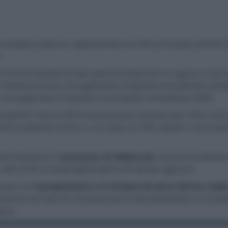
cipale propria e rappresenta uno dei principali prelievi fi
.
tributo diretto di tipo patrimoniale ed è in vigore in più 
uli-Venezia Giulia, che applicano l’imposta immobiliare semp
 che applicano l’imposta municipale immobiliare (IMI).
e dell’ICI, fino al 2019 faceva parte insieme alla TASI e al
0 ha abolito la IUC e, con essa, la TASI, dando il via a quel
ell’imposta è il
possesso di fabbricati
, escluse le abitazi
A/8 e A/9, di aree fabbricabili e di terreni agricoli.
e per cui
il proprietario o il titolare di altro diritto reale
sionario nel caso di concessione di aree demaniali e il locat
ria.