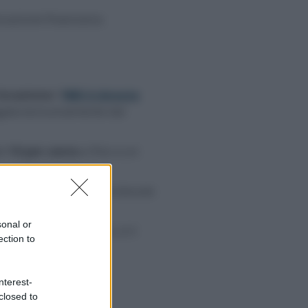
ocazione finanziaria.
 locazione
: l’
IMU è dovuta
agata esclusivamente dal
el
10 per cento
e fino a un
prietario delle imposte dovute
sonal or
ersamento e, di contro, è il
ection to
nterest-
closed to