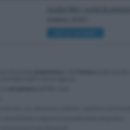
Guida IMU: tutte le esenzi
Academy: 25,00 €
VEDI SU ACADEMY
a) è dovuta dal
proprietario
o dal
titolare
di altro diritto
aree fabbricabili e terreni agricoli.
i al
versamento
dell’IMU sono:
;
di usufrutto, uso, abitazione, enfiteusi, superficie sull’immob
la casa familiare a seguito di provvedimento del giudice;
i concessione di aree demaniali;