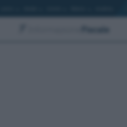
Lavoro
Moduli
Società
Bilancio
Academy