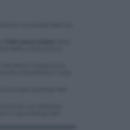
scali per chi possiede fabbricati,
di
7.500 Comuni Italiani
, fanno
lice (IMIS), e delle province
la TARI dell’IUC, Imposta Unica
la che è stata definita la “nuova
oni principali classificate nelle
(usufrutto, uso, abitazione,
ario in caso di leasing, deve