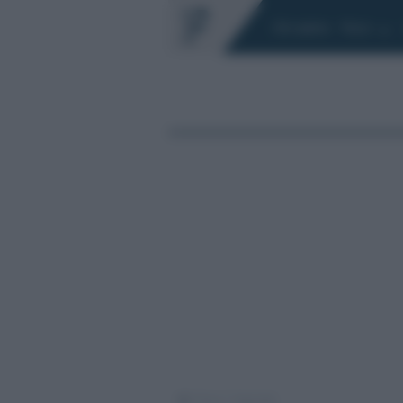
Chi siamo
Fisco
/
/
Fisco
Imposte