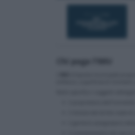
Chi paga l’IMU
L’
IMU
(imposta municipale propri
enfiteusi, superficie) di immobili, 
Nello specifico i soggetti obbligat
il proprietario dell’immobile
il titolare del diritto reale 
il genitore assegnatario del
il concessionario nel caso d