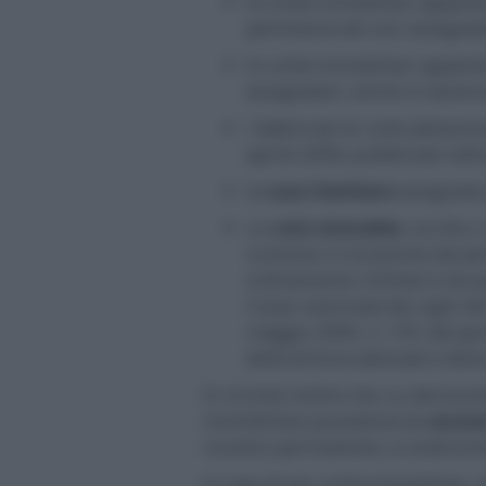
le unità immobiliari apparten
pertinenze dei soci assegnata
le unità immobiliari apparten
assegnatari, anche in assenz
i fabbricati di civile abitazi
aprile 2008, pubblicato nella
la
casa familiare
assegnata a
un
solo immobile
, iscritto
concesso in locazione dal pe
ordinamento militare e da qu
Corpo nazionale dei vigili de
maggio 2000, n. 139, dal pers
della dimora abituale e dell
Si ricorda inoltre che, su decisi
immobiliare posseduta da
anzia
ricovero permanente, a condizione 
In caso di più unità immobiliari,