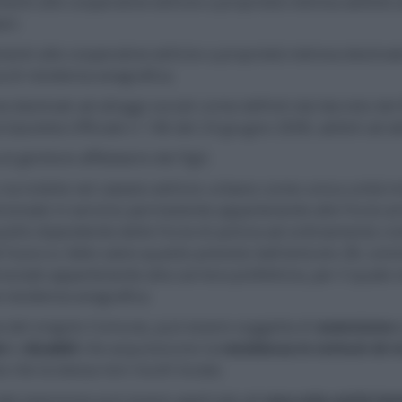
enti alle cooperative edilizie a proprietà indivisa adibite 
ri;
enti alle cooperative edilizie a proprietà indivisa destinat
a di residenza anagrafica;
one destinati ad alloggi sociali come definiti dal decreto de
 Gazzetta Ufficiale n. 146 del 24 giugno 2008, adibiti ad ab
l genitore affidatario dei figli;
 o iscrivibile nel catasto edilizio urbano come unica unità
rsonale in servizio permanente appartenente alle Forze arm
ello dipendente delle Forze di polizia ad ordinamento civ
l fuoco e, fatto salvo quanto previsto dall’articolo 28, com
onale appartenente alla carriera prefettizia, per il quale 
a residenza anagrafica.
one del singolo Comune, può essere soggetta di
esenzione
a
ni
o
disabili
che acquisiscono la
residenza in istituti di 
che la stessa non risulti locata.
 tale esenzione può essere applicata ad
una sola unità im