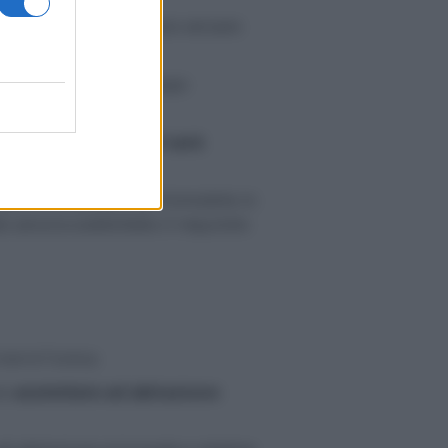
si chiede se deve o meno versare
a
immediatamente dopo
o di residenza, l’
IMU sarà
potesi di residenza nell’immobile in
o ancora soddisfatto il requisito
on è l’unica.
no
assimilate ad abitazione