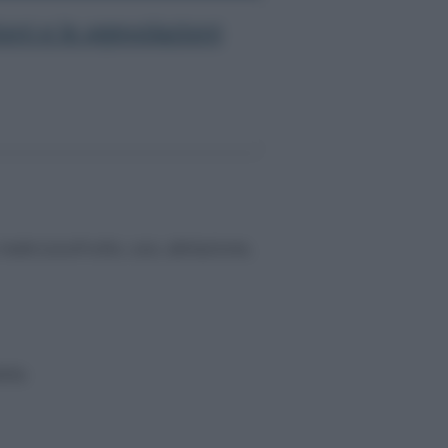
oni e le agevolazioni
 reale (usufrutto, uso, abitazione,
ile;