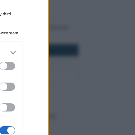
 third
ia la prima rata;
o di variazione delle aliquote.
Downstream
Scadenza
er and store
to grant or
16 giugno
ed purposes
16 dicembre
abitativa classificata nelle