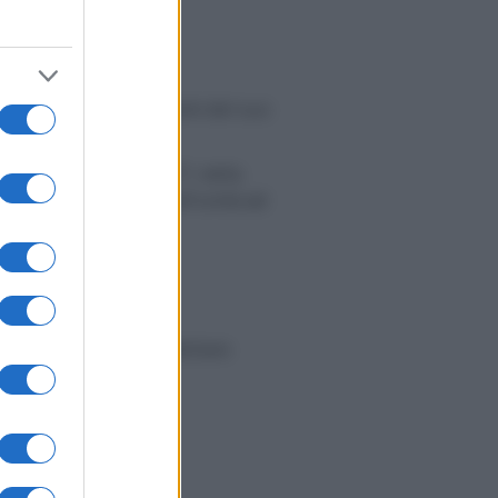
to passivo e i componenti del suo
atastale C/2, C/6 e C/7, nella
 catasto unitamente all’unità ad
ull’unica unità immobiliare
o.