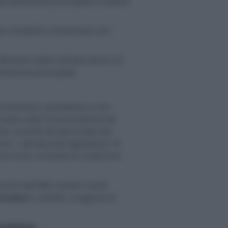
ad abitazione principale e relative
e a studenti universitari soci
l Ministro delle infrastrutture 22
itazione principale;
 immobiliare, posseduto e non
ate e alle Forze di polizia ad
ile, nonché dal personale del
ma 1, del decreto legislativo 19
non sono richieste le condizioni
i fini dell’IMU anche l’unità
ricovero
o sanitari a seguito di
mobiliare
.