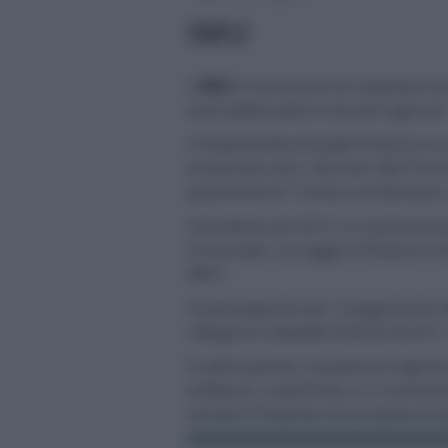
IMU
L’
IMU
è l’acronimo di imposta muni
aree fabbricabili e terreni agricoli
L’Imposta Municipale Propria è un 
eccezione solo i territori del Fri
autonome di Trento e di Bolzano,
Introdotta nel 2012 in sostituzion
Comunale. La Legge di Bilancio 202
IMU”.
Il presupposto per il pagamento d
categorie catastali diverse da A/1, 
In altre parole, è questa la ragion
enfiteusi, superficie), o il conces
versare l’imposta municipale prop