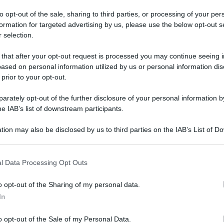
to opt-out of the sale, sharing to third parties, or processing of your per
formation for targeted advertising by us, please use the below opt-out s
 selection.
 that after your opt-out request is processed you may continue seeing i
Anna Maria D’Andrea
-
IMU
ased on personal information utilized by us or personal information dis
IMU 2026, scattano i
 prior to your opt-out.
supplementari: sanzione al
minimo con il ravvedimento
rately opt-out of the further disclosure of your personal information by
sprint
he IAB’s list of downstream participants.
16 GIUGNO 2026
tion may also be disclosed by us to third parties on the IAB’s List of 
 that may further disclose it to other third parties.
 that this website/app uses one or more Google services and may gath
l Data Processing Opt Outs
including but not limited to your visit or usage behaviour. You may click 
 to Google and its third-party tags to use your data for below specifi
o opt-out of the Sharing of my personal data.
ogle consent section.
In
Rosy D’Elia
-
IMU
o opt-out of the Sale of my Personal Data.