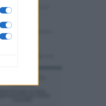
o
-
IMU
imo IMU 2026: le istruzioni per il
IMU
 2026 in scadenza, agevolazioni in
iato
-
IMU
 in caso di canone concordato: come
agevolazione
Iscriviti alla nostra
newsletter
Resta informato su notizie,
giornamenti fiscali e moduli
scaricabili!