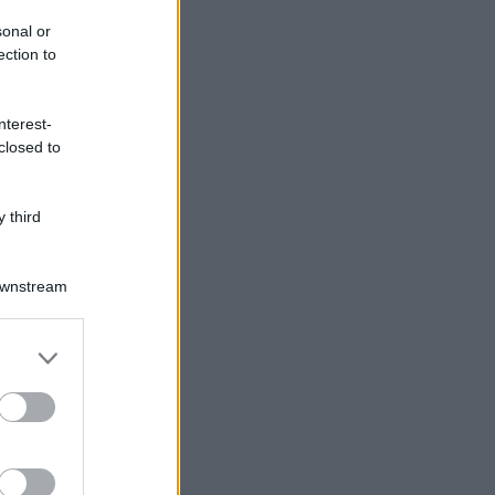
sonal or
ection to
nterest-
closed to
 third
Downstream
er and store
to grant or
ed purposes