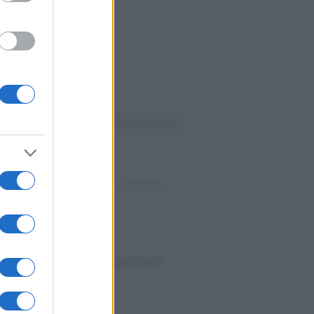
Ù LETTI
alano
-
LLE SUCCESSIONI E SULLE DONAZIONI
ulle donazioni
’Andrea
-
IMU
cattano i supplementari: sanzione al
il ravvedimento sprint