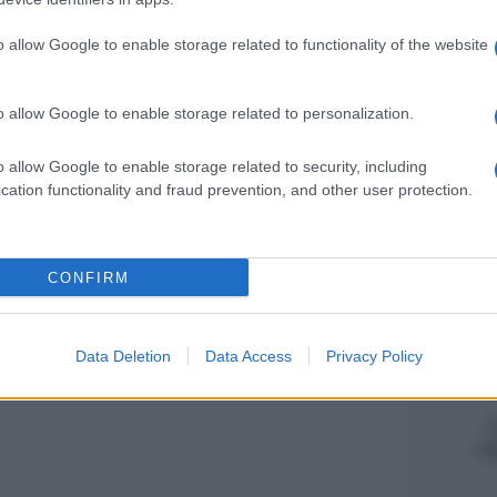
Alessio Maur
Importo min
o allow Google to enable storage related to functionality of the website
calcolo
o allow Google to enable storage related to personalization.
Rosy D’Elia
-
Acconto IMU
o allow Google to enable storage related to security, including
evoluzione
cation functionality and fraud prevention, and other user protection.
Federica Batt
IMU ridotta
CONFIRM
funziona l’
Data Deletion
Data Access
Privacy Policy
ag