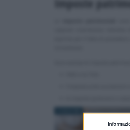
Imposte patrimo
Le
imposte patrimoniali
sono 
capacità contributiva indiretta
esprime per il fatto di posseder
immobiliare.
Sono esempi di imposte patrimoni
l’IMU e la TASI;
l’imposta sulle successioni e
le imposte ipotecarie e catast
8 LUGLIO 2026
Informazio