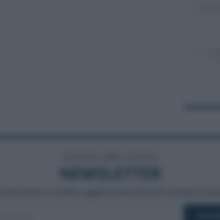
Acc
Iscriviti alla nostra
NEWSLETTER
a informato su notizie, aggiornamenti fiscali e moduli scarica