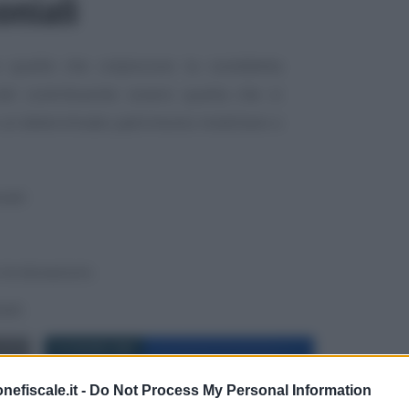
niali
quelle che colpiscono la cosiddetta
 del contribuente ovvero quella che si
e un determinato patrimonio mobiliare o
ali:
 le donazioni;
ali.
22 GIUGNO 2026
nefiscale.it -
Do Not Process My Personal Information