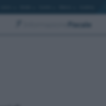
Lavoro
Moduli
Società
Bilancio
Academy