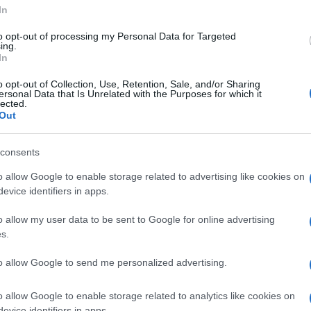
Acconto IMU 2026 in scadenza,
In
agevolazioni in evoluzione
to opt-out of processing my Personal Data for Targeted
ing.
In
9 GIUGNO 2026
o opt-out of Collection, Use, Retention, Sale, and/or Sharing
ersonal Data that Is Unrelated with the Purposes for which it
lected.
Out
I PI
consents
Domenico Cat
o allow Google to enable storage related to advertising like cookies on
IMPOSTA SU
evice identifiers in apps.
Alessio Mauro
-
IMU
L’imposta s
IMU 2026: chi paga? Dagli
o allow my user data to be sent to Google for online advertising
immobili di lusso alla casa in
s.
Anna Maria D
affitto, le istruzioni
IMU 2026, s
to allow Google to send me personalized advertising.
minimo con 
o allow Google to enable storage related to analytics like cookies on
…
5
6
7
8
9
32
evice identifiers in apps.