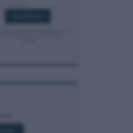
onsento al
trattamento dei dati personali
ai sensi degli articoli 13-14 del GDPR
2016/679.
bili!