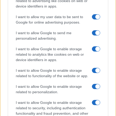
related to advertising like cookies on web or
device identifiers in apps.
Iscriviti alla nostra
NEWSLETTER
I want to allow my user data to be sent to
Google for online advertising purposes.
Resta informato su notizie, aggiornamenti fiscali
I want to allow Google to send me
e moduli scaricabili!
personalized advertising.
I want to allow Google to enable storage
related to analytics like cookies on web or
device identifiers in apps.
I want to allow Google to enable storage
Acconsento al
trattamento dei dati personali
ai sensi degli
related to functionality of the website or app.
articoli 13-14 del GDPR 2016/679.
I want to allow Google to enable storage
related to personalization.
I want to allow Google to enable storage
Informazione Fiscale S.r.l. - P.I. / C.F.: 13886391005
related to security, including authentication
Testata giornalistica iscritta presso il Tribunale di Velletri al n°
functionality and fraud prevention, and other