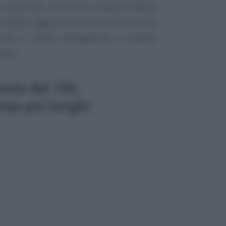
o anche per l’invio del modello Redditi
 Redditi aggiuntivo in caso di necessità
ali si rende obbligatoria la doppia
rate.
osto del 730,
mpi più lunghi