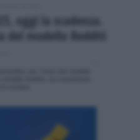
chiarazione dei redditi
5, oggi la scadenza.
a del modello Redditi
DDITI
ettembre, per l'invio del modello
l modello Redditi, da trasmettere
 31 ottobre