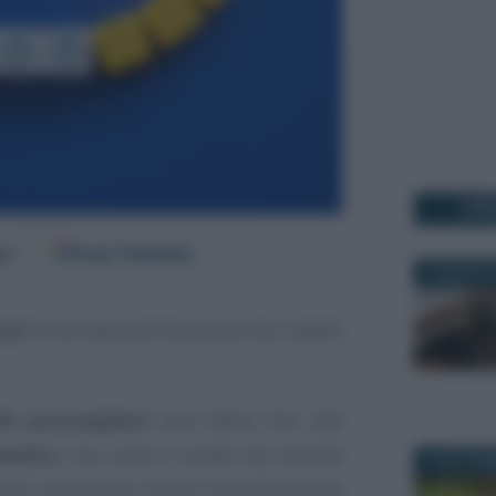
I PI
er
Fonti Preferite
27 MARZO 2
nza
l’invio della dichiarazione dei redditi
30 precompilato
sarà attivo fino alla
tembre
, così come il canale che tramite
10 SETTEM
iari consente di inviare la dichiarazione