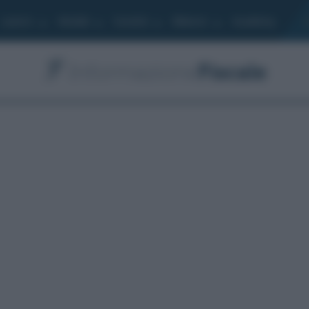
Lavoro
Moduli
Società
Bilancio
Academy