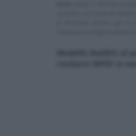
errori
: questo il termine previst
correttivo, così come del modello
di dichiarare somme per le qu
trasmissione all’Agenzia delle Ent
Modello Redditi al p
rimborsi IRPEF in te