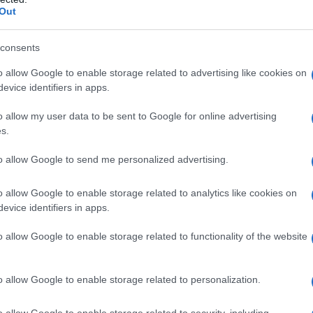
Out
consents
o allow Google to enable storage related to advertising like cookies on
evice identifiers in apps.
o allow my user data to be sent to Google for online advertising
s.
to allow Google to send me personalized advertising.
endenti e pensionati assolvono l’obbligo
, che permette di ricevere i rimborsi in
o allow Google to enable storage related to analytics like cookies on
evice identifiers in apps.
le imposte dovute con addebito sullo
empre possibile avvalersi del
modello
o allow Google to enable storage related to functionality of the website
titolari di titolari di partita IVA.
o allow Google to enable storage related to personalization.
 resta aperto il
o allow Google to enable storage related to security, including