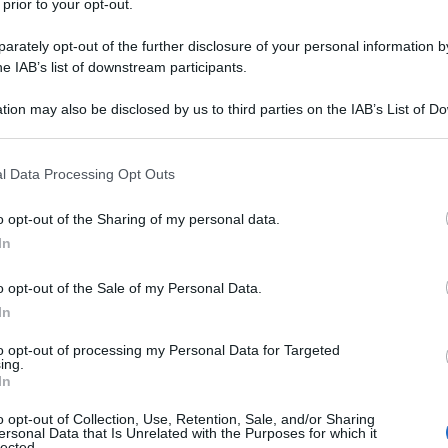
 prior to your opt-out.
ello nella versione ordinaria.
rately opt-out of the further disclosure of your personal information by
proseguita con regolarità, e al netto di
he IAB’s list of downstream participants.
ati nelle prime settimane, a fronte del
tion may also be disclosed by us to third parties on the IAB’s List of 
Agenzia delle Entrate, è ormai rodata la
 that may further disclose it to other third parties.
izzo della precompilata.
 that this website/app uses one or more Google services and may gath
l Data Processing Opt Outs
including but not limited to your visit or usage behaviour. You may click 
evidenziano l’ampio successo della
nuova
 to Google and its third-party tags to use your data for below specifi
o opt-out of the Sharing of my personal data.
ogle consent section.
nline
, inviata da 6 dichiaranti su 10, con
In
rasmessi
senza modifiche
.
o opt-out of the Sale of my Personal Data.
In
icare che la scadenza del 30 settembre
dio”: chi non ha presentato il modello
to opt-out of processing my Personal Data for Targeted
ing.
il 31 ottobre
.
In
o opt-out of Collection, Use, Retention, Sale, and/or Sharing
ersonal Data that Is Unrelated with the Purposes for which it
lected.