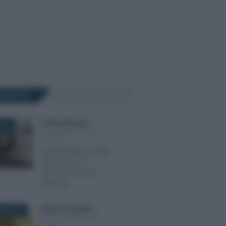
Ù LETTI
Emiliano Marvulli
-
024
DICHIARAZIONE DEI
REDDITI
Insindacabile la scelta
del metodo di
accertamento da
adottare
Domenico Catalano
-
BRE 2024
DICHIARAZIONE DEI
REDDITI