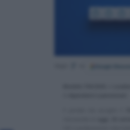
Google
Discov
Segui
su
Modello 730/2025
, in
scade
di
dipendenti e pensionati
.
Il portale che accoglie il
7
mezzanotte di
oggi, 30 set
CAF e professionisti intermed