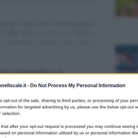
uperata la data odierna resterà possibile
i redditi senza incorrere in sanzioni,
 rispettando il termine ultimo del 31
20 MARZO 2
 30 settembre si
ella dichiarazione
nefiscale.it -
Do Not Process My Personal Information
20 OTTOBR
pilata o ordinaria
to opt-out of the sale, sharing to third parties, or processing of your per
formation for targeted advertising by us, please use the below opt-out s
e il canale telematico che permette ai
 selection.
lo 730 precompilato
, in autonomia o
 that after your opt-out request is processed you may continue seeing i
28 APRILE 
mediari, e la stessa data coincide con il
ased on personal information utilized by us or personal information dis