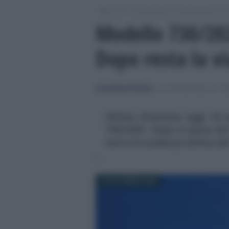
/
/
/
Fisco
Dichiarazioni e adempimenti
Di
Modello 730/202
Dopo resta la vi
Anna Maria D’Andrea
-
DICHIARAZIONE DEI RE
Ultima chiamata oggi, 30 s
730/2025. Dopo si passa da
entro la scadenza ultima del
30 SETTEMBRE 2025